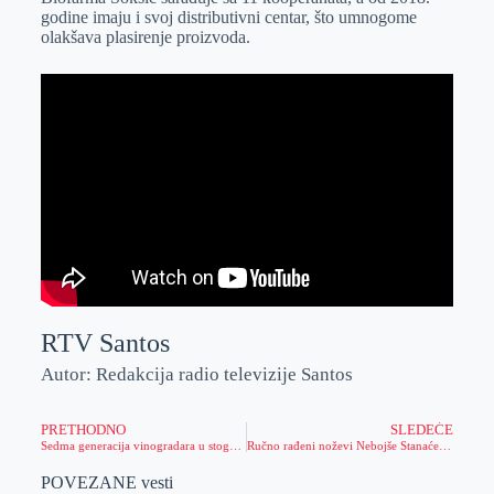
godine imaju i svoj distributivni centar, što umnogome
olakšava plasirenje proizvoda.
RTV Santos
Autor: Redakcija radio televizije Santos
PRETHODNO
SLEDEĆE
Sedma generacija vinogradara u stogodišnjem vinogradu
Ručno rađeni noževi Nebojše Stanaćeva iz Aleksandrova
POVEZANE vesti