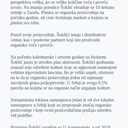
perspektiva velika, jer se velike količine voća i povrća
r
n
A
i
uvoze. Na imanju porodice Šokšić obrađuje se 10 hektara
zemlje u Tarašu. Planira se organska proizvodnja na
p
l
početku godine, ali cene formiraju marketi u kojima se
p
plasira sva roba.
Pored svoje proizvodnje, Šokšići imaju i distributivni
centar, kao i poslovne partnere koji isto proizvode
organsko voće i povrće.
Na početku kalednarske i setvene godine na biofarmi
Šokšić jasno je utvrđen plan aktivnosti. Šokšići godinama
unazad seju određene kulture koje su uglavnom namenjene
velikim trgovinskim lancima, što je veliki uspeh, obzirom
na to da je organska proizvodnja jedna od najmanje
razvijenih grana poljopirvrede. U Srbiji je svega 0.5%
parcela na kojima se na organski način uzgajaju kulture.
Zrenjaninska loklana samouprava jedan je od dve lokalne
samouprave u Srbiji koje su prepoznale značaj organske
proizvodnje i koje ovim proizvođačima pružaju određen
vid podrške.
Biofarma Šokšić sarađuje sa 11 kooperanata, a od 2018.