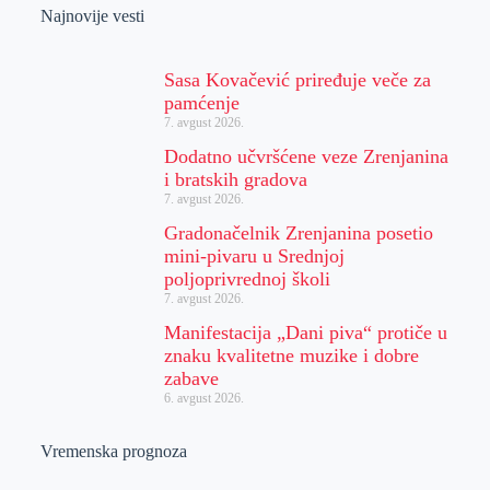
Najnovije vesti
Sasa Kovačević priređuje veče za
pamćenje
7. avgust 2026.
Dodatno učvršćene veze Zrenjanina
i bratskih gradova
7. avgust 2026.
Gradonačelnik Zrenjanina posetio
mini-pivaru u Srednjoj
poljoprivrednoj školi
7. avgust 2026.
Manifestacija „Dani piva“ protiče u
znaku kvalitetne muzike i dobre
zabave
6. avgust 2026.
Vremenska prognoza