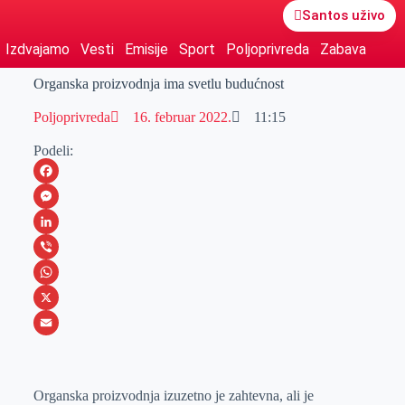
Santos uživo
Izdvajamo
Vesti
Emisije
Sport
Poljoprivreda
Zabava
Organska proizvodnja ima svetlu budućnost
Poljoprivreda
16. februar 2022.
11:15
Podeli:
F
a
M
c
e
L
e
s
i
V
b
s
n
i
W
o
e
k
b
h
X
o
n
e
e
a
E
k
g
d
r
t
m
Organska proizvodnja izuzetno je zahtevna, ali je
e
I
s
a