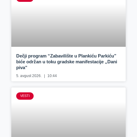
Dečji program “Zabavilište u Plankiću Parkiću”
biće održan u toku gradske manifestacije „Dani
piva“
5. avgust 2026.
10:44
VESTI