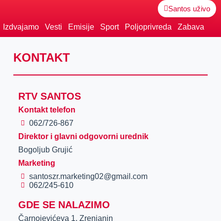
Santos uživo
Izdvajamo
Vesti
Emisije
Sport
Poljoprivreda
Zabava
KONTAKT
RTV SANTOS
Kontakt telefon
062/726-867
Direktor i glavni odgovorni urednik
Bogoljub Grujić
Marketing
santoszr.marketing02@gmail.com
062/245-610
GDE SE NALAZIMO
Čarnojevićeva 1, Zrenjanin