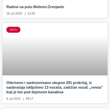
Radovi na putu Melenci-Zrenjanin
18. jul 2025.
13:35
VESTI
Otkriveno i sankcionisano ukupno 291 prekršaj, iz
saobraćaja isključeno 13 vozača, zadržan vozač „renoa“
koji je bio pod dejstvom kanabisa
8. jul 2025.
09:17