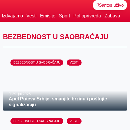
Santos uživo
Izdvajamo
Vesti
Emisije
Sport
Poljoprivreda
Zabava
BEZBEDNOST U SAOBRAĆAJU
BEZBEDNOST U SAOBRAĆAJU
VESTI
29. jul 2025.
Apel Puteva Srbije: smanjite brzinu i poštujte
signalizaciju
BEZBEDNOST U SAOBRAĆAJU
VESTI