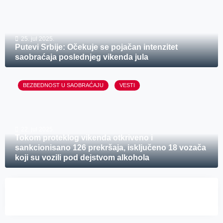
25. jul 2025.
Putevi Srbije: Očekuje se pojačan intenzitet
saobraćaja poslednjeg vikenda jula
BEZBEDNOST U SAOBRAĆAJU
VESTI
22. jul 2025.
Tokom proteklog vikenda otkriveno i
sankcionisano 126 prekršaja, isključeno 18 vozača
koji su vozili pod dejstvom alkohola