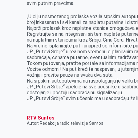
o
n
d
A
svim putnim pravcima.
o
g
I
p
„U cilju nesmetanog prolaska vozila srpskim autoput
k
e
n
p
broj inkasanata i svi kanali za naplatu putarine i dis
r
Najbrži prolazak kroz naplatne stanice omogućava e
Registrujte se na integrisani sistem naplate putari
na naplatnim stanicama kroz Srbiju, Crnu Goru, Hrva
Na vreme isplanirajte put i unapred se informišite p
JP „Putevi Srbije“ u realnom vremenu o planiranim
saobraćaja, cenama putarine, eventualnim zadržava
Tokom putovanja, pratite portale sa informacijama
Vozite odmorni! Na put krećite naspavani, u jutarn
vožnju i pravite pauze na svaka dva sata.
Na srpskim autoputevima na raspolaganju je veliki bro
JP „Putevi Srbije“ apeluje na sve učesnike u saobra
odstojanje i poštuju saobraćajnu signalizaciju.
JP „Putevi Srbije“ svim učesnicima u saobraćaju želi
RTV Santos
Autor: Redakcija radio televizije Santos