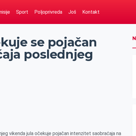
isije
Sport
Poljoprivreda
Još
Kontakt
ekuje se pojačan
N
ćaja poslednjeg
jeg vikenda jula očekuje pojačan intenzitet saobraćaja na