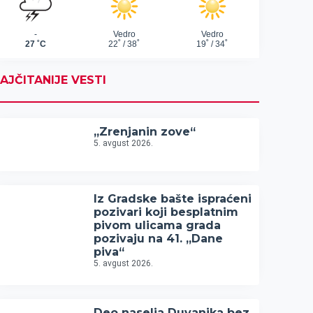
AJČITANIJE VESTI
„Zrenjanin zove“
5. avgust 2026.
Iz Gradske bašte ispraćeni
pozivari koji besplatnim
pivom ulicama grada
pozivaju na 41. „Dane
piva“
5. avgust 2026.
Deo naselja Duvanika bez