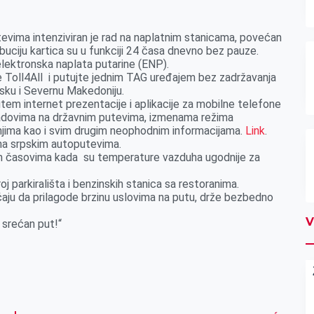
evima intenziviran je rad na naplatnim stanicama, povećan
tribuciju kartica su u funkciji 24 časa dnevno bez pauze.
lektronska naplata putarine (ENP).
ne Toll4All i putujte jednim TAG uređajem bez zadržavanja
tsku i Severnu Makedoniju.
utem internet prezentacije i aplikacije za mobilne telefone
 radovima na državnim putevima, izmenama režima
njima kao i svim drugim neophodnim informacijama.
Link
.
 na srpskim autoputevima.
jim časovima kada su temperature vazduha ugodnije za
j parkirališta i benzinskih stanica sa restoranima.
ćaju da prilagode brzinu uslovima na putu, drže bezbedno
V
 srećan put!“