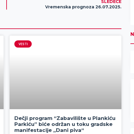
SLEDEĆE
Vremenska prognoza 26.07.2025.
N
VESTI
Dečji program “Zabavilište u Plankiću
Parkiću” biće održan u toku gradske
manifestacije „Dani piva“