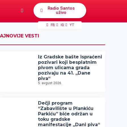
Radio Santos
uživo
FB
IG
YT
AJNOVIJE VESTI
Iz Gradske bašte ispraćeni
pozivari koji besplatnim
pivom ulicama grada
pozivaju na 41. „Dane
piva“
5. avgust 2026.
Dečji program
“Zabavilište u Plankiću
Parkiću” biće održan u
toku gradske
manifestacije „Dani piva“