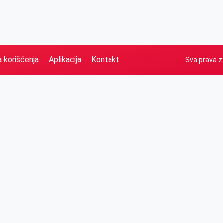
a korišćenja
Aplikacija
Kontakt
Sva prava z
Naslovna
Izdvajamo
FB
IG
YT
O nama
Vesti