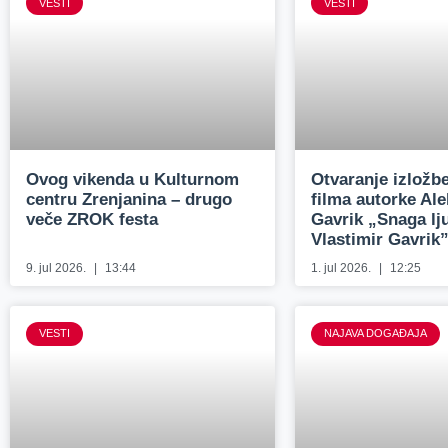
VESTI
VESTI
Ovog vikenda u Kulturnom
Otvaranje izložbe
centru Zrenjanina – drugo
filma autorke Al
veče ZROK festa
Gavrik „Snaga lj
Vlastimir Gavrik
9. jul 2026.
13:44
1. jul 2026.
12:25
VESTI
NAJAVA DOGAĐAJA