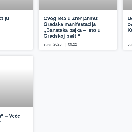
tiju
Ovog leta u Zrenjaninu:
D
Gradska manifestacija
o
„Banatska bajka – leto u
K
Gradskoj bašti“
9. jun 2026.
09:22
5.
“ – Veče
e