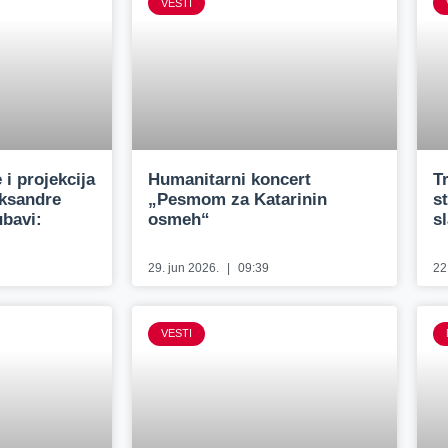
VESTI
 i projekcija
Humanitarni koncert
T
eksandre
„Pesmom za Katarinin
s
ubavi:
osmeh“
sl
”
29. jun 2026.
09:39
22
VESTI