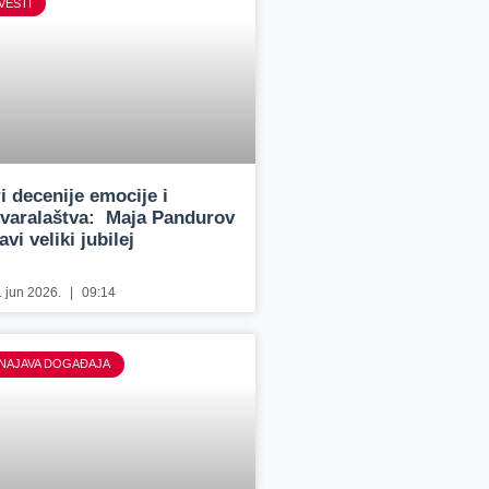
VESTI
ri decenije emocije i
tvaralaštva: Maja Pandurov
avi veliki jubilej
. jun 2026.
09:14
NAJAVA DOGAĐAJA