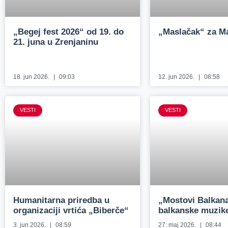
„Begej fest 2026“ od 19. do
„Maslačak“ za Ma
21. juna u Zrenjaninu
18. jun 2026.
09:03
12. jun 2026.
08:58
VESTI
VESTI
Humanitarna priredba u
„Mostovi Balkana
organizaciji vrtića „Biberče“
balkanske muzik
3. jun 2026.
08:59
27. maj 2026.
08:44