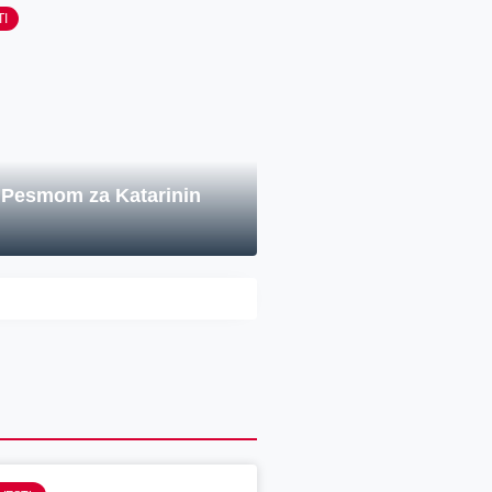
TI
„Pesmom za Katarinin