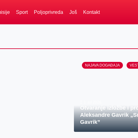
isije
Sport
Poljoprivreda
Još
Kontakt
NAJAVA DOGAĐAJA
VES
1. jul 2026.
Otvaranje izložbe i pr
Aleksandre Gavrik „Sn
Gavrik”