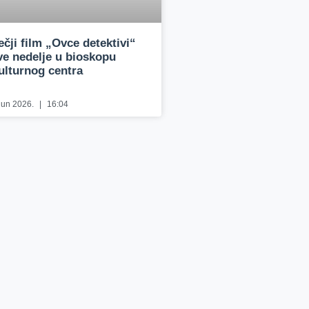
ečji film „Ovce detektivi“
ve nedelje u bioskopu
ulturnog centra
 jun 2026.
16:04