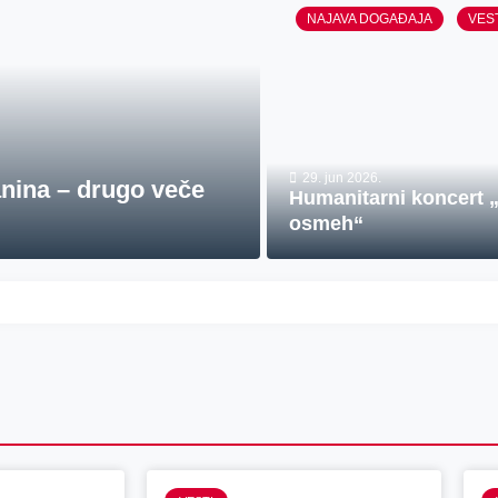
NAJAVA DOGAĐAJA
VES
29. jun 2026.
nina – drugo veče
Humanitarni koncert 
osmeh“