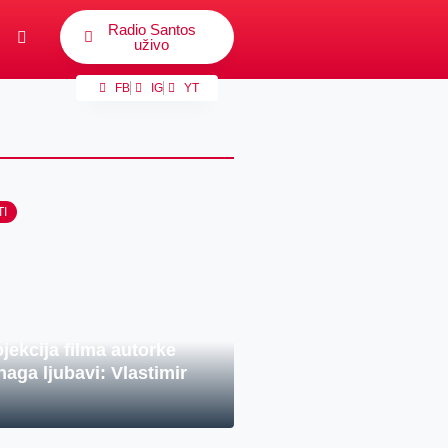
Radio Santos
uživo
FB
IG
YT
TI
ojekcija filma autorke
aga ljubavi: Vlastimir