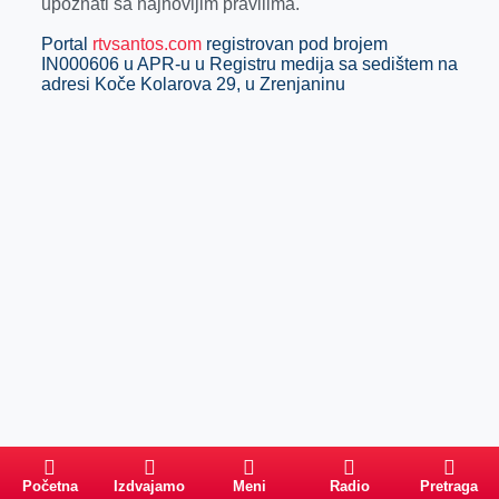
upoznati sa najnovijim pravilima.
Portal
rtvsantos.com
registrovan pod brojem
IN000606 u APR-u u
Registru
medija sa sedištem na
adresi Koče Kolarova 29, u Zrenjaninu
Početna
Izdvajamo
Meni
Radio
Pretraga