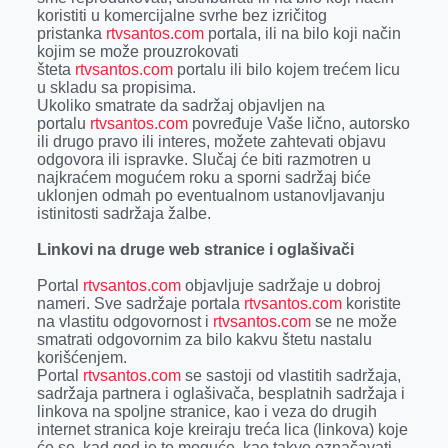
koristiti u komercijalne svrhe bez izričitog
pristanka
rtvsantos.com
portala, ili na bilo koji način
kojim se može prouzrokovati
šteta
rtvsantos.com
portalu ili bilo kojem trećem licu
u skladu sa propisima.
Ukoliko smatrate da sadržaj objavljen na
portalu
rtvsantos.com
povređuje Vaše lično, autorsko
ili drugo pravo ili interes, možete zahtevati objavu
odgovora ili ispravke. Slučaj će biti razmotren u
najkraćem mogućem roku a sporni sadržaj biće
uklonjen odmah po eventualnom ustanovljavanju
istinitosti sadržaja žalbe.
Linkovi na druge web stranice i oglašivači
Portal
rtvsantos.com
objavljuje sadržaje u dobroj
nameri. Sve sadržaje portala
rtvsantos.com
koristite
na vlastitu odgovornost i
rtvsantos.com
se ne može
smatrati odgovornim za bilo kakvu štetu nastalu
korišćenjem.
Portal
rtvsantos.com
se sastoji od vlastitih sadržaja,
sadržaja partnera i oglašivača, besplatnih sadržaja i
linkova na spoljne stranice, kao i veza do drugih
internet stranica koje kreiraju treća lica (linkova) koje
će se, kad god je to moguće, kao takve označavati.