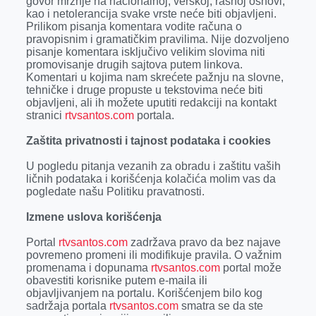
govor mržnje na nacionalnoj, verskoj, rasnoj osnovi,
kao i netolerancija svake vrste neće biti objavljeni.
Prilikom pisanja komentara vodite računa o
pravopisnim i gramatičkim pravilima. Nije dozvoljeno
pisanje komentara isključivo velikim slovima niti
promovisanje drugih sajtova putem linkova.
Komentari u kojima nam skrećete pažnju na slovne,
tehničke i druge propuste u tekstovima neće biti
objavljeni, ali ih možete uputiti redakciji na kontakt
stranici
rtvsantos.com
portala.
Zaštita privatnosti i tajnost podataka i cookies
U pogledu pitanja vezanih za obradu i zaštitu vaših
ličnih podataka i korišćenja kolačića molim vas da
pogledate našu Politiku pravatnosti.
Izmene uslova korišćenja
Portal
rtvsantos.com
zadržava pravo da bez najave
povremeno promeni ili modifikuje pravila. O važnim
promenama i dopunama
rtvsantos.com
portal može
obavestiti korisnike putem e-maila ili
objavljivanjem na portalu. Korišćenjem bilo kog
sadržaja portala
rtvsantos.com
smatra se da ste