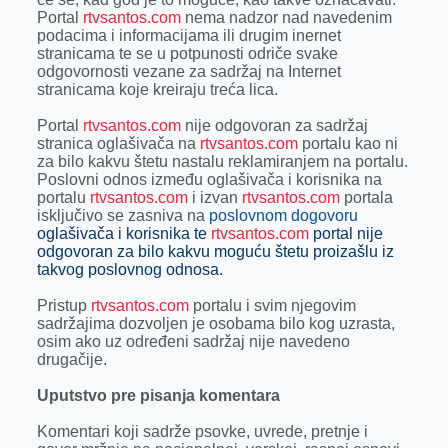
Portal
rtvsantos.com
nema nadzor nad navedenim
podacima i informacijama ili drugim inernet
stranicama te se u potpunosti odriče svake
odgovornosti vezane za sadržaj na Internet
stranicama koje kreiraju treća lica.
Portal
rtvsantos.com
nije odgovoran za sadržaj
stranica oglašivača na
rtvsantos.com
portalu kao ni
za bilo kakvu štetu nastalu reklamiranjem na portalu.
Poslovni odnos između oglašivača i korisnika na
portalu
rtvsantos.com
i izvan
rtvsantos.com
portala
isključivo se zasniva na
poslovnom dogovoru
oglašivača i korisnika te
rtvsantos.com
portal nije
odgovoran za bilo kakvu moguću štetu proizašlu iz
takvog poslovnog odnosa.
Pristup
rtvsantos.com
portalu i svim njegovim
sadržajima dozvoljen je osobama bilo kog uzrasta,
osim ako uz određeni sadržaj nije navedeno
drugačije.
Uputstvo pre pisanja komentara
Komentari koji sadrže psovke, uvrede, pretnje i