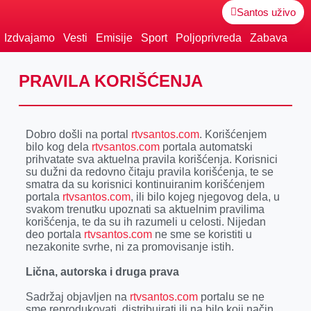
Santos uživo
Izdvajamo
Vesti
Emisije
Sport
Poljoprivreda
Zabava
PRAVILA KORIŠĆENJA
Dobro došli na portal
rtvsantos.com
. Korišćenjem
bilo kog dela
rtvsantos.com
portala automatski
prihvatate sva aktuelna pravila korišćenja. Korisnici
su dužni da redovno čitaju pravila korišćenja, te se
smatra da su korisnici kontinuiranim korišćenjem
portala
rtvsantos.com
, ili bilo kojeg njegovog dela, u
svakom trenutku upoznati sa aktuelnim pravilima
korišćenja, te da su ih razumeli u celosti. Nijedan
deo portala
rtvsantos.com
ne sme se koristiti u
nezakonite svrhe, ni za promovisanje istih.
Lična, autorska i druga prava
Sadržaj objavljen na
rtvsantos.com
portalu se ne
sme reprodukovati, distribuirati ili na bilo koji način