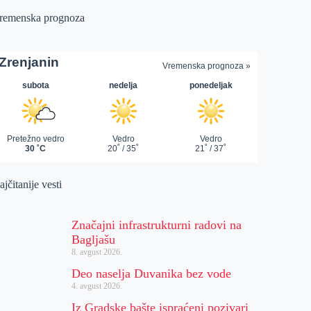
remenska prognoza
jčitanije vesti
Značajni infrastrukturni radovi na
Bagljašu
8. avgust 2026.
Deo naselja Duvanika bez vode
4. avgust 2026.
Iz Gradske bašte ispraćeni pozivari