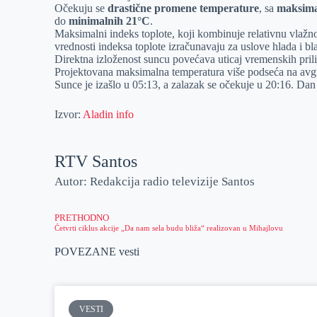
Očekuju se
drastične promene temperature
, sa
maksima
r
n
A
i
do
minimalnih 21°C
.
Maksimalni indeks toplote, koji kombinuje relativnu vlažn
p
l
vrednosti indeksa toplote izračunavaju za uslove hlada i bl
p
Direktna izloženost suncu povećava uticaj vremenskih prili
Projektovana maksimalna temperatura više podseća na avg
Sunce je izašlo u 05:13, a zalazak se očekuje u 20:16. Dan ć
Izvor:
Aladin info
RTV Santos
Autor: Redakcija radio televizije Santos
PRETHODNO
Četvrti ciklus akcije „Da nam sela budu bliža“ realizovan u Mihajlovu
POVEZANE vesti
VESTI