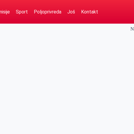
isije
Sport
Poljoprivreda
Još
Kontakt
N