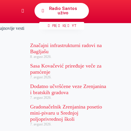
Radio Santos
uživo
FB
IG
YT
ajnovije vesti
Značajni infrastrukturni radovi na
Bagljašu
8. avgust 2026.
Sasa Kovačević priređuje veče za
pamćenje
7. avgust 2026.
Dodatno učvršćene veze Zrenjanina
i bratskih gradova
7. avgust 2026.
Gradonačelnik Zrenjanina posetio
mini-pivaru u Srednjoj
poljoprivrednoj školi
7. avgust 2026.