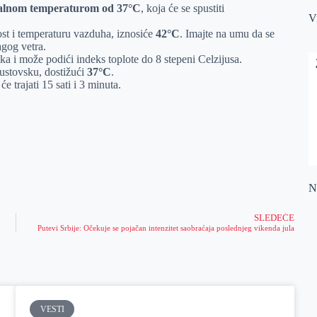
lnom temperaturom od 37°C
, koja će se spustiti
V
ost i temperaturu vazduha, iznosiće
42°C
. Imajte na umu da se
agog vetra.
ka i može podići indeks toplote do 8 stepeni Celzijusa.
ustovsku, dostižući
37°C
.
e trajati 15 sati i 3 minuta.
Na
SLEDEĆE
Putevi Srbije: Očekuje se pojačan intenzitet saobraćaja poslednjeg vikenda jula
VESTI