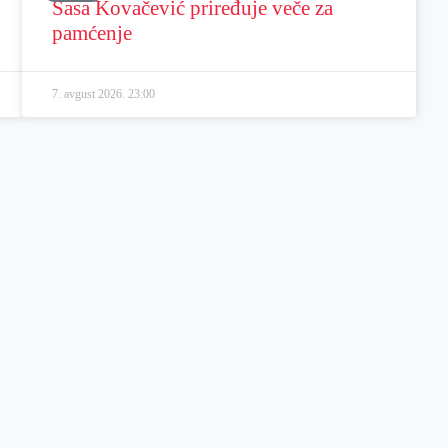
Sasa Kovačević priređuje veče za
pamćenje
7. avgust 2026.
23:00