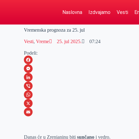
Naslovna
Izdvajamo
Vesti
Em
Vremenska prognoza za 25. jul
Vesti
,
Vreme
25. jul 2025.
07:24
Podeli:
F
a
M
c
e
L
e
s
i
V
b
s
n
i
W
o
e
k
b
h
X
o
n
e
e
a
E
k
g
d
r
t
m
Danas će u Zrenjaninu biti
sunčano
i vedro.
e
I
s
a