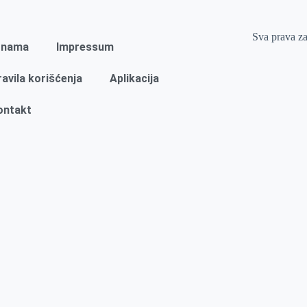
Sva prava z
 nama
Impressum
ravila korišćenja
Aplikacija
ontakt
Naslovna
Izdvajamo