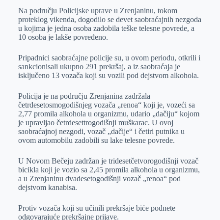
Na području Policijske uprave u Zrenjaninu, tokom
e
I
s
a
proteklog vikenda, dogodilo se devet saobraćajnih nezgoda
r
n
A
i
u kojima je jedna osoba zadobila teške telesne povrede, a
10 osoba je lakše povređeno.
p
l
p
Pripadnici saobraćajne policije su, u ovom periodu, otkrili i
sankcionisali ukupno 291 prekršaj, a iz saobraćaja je
isključeno 13 vozača koji su vozili pod dejstvom alkohola.
Policija je na području Zrenjanina zadržala
četrdesetosmogodišnjeg vozača „renoa“ koji je, vozeći sa
2,77 promila alkohola u organizmu, udario „dačiju“ kojom
je upravljao četrdesettrogodišnji muškarac. U ovoj
saobraćajnoj nezgodi, vozač „dačije“ i četiri putnika u
ovom automobilu zadobili su lake telesne povrede.
U Novom Bečeju zadržan je tridesetčetvorogodišnji vozač
bicikla koji je vozio sa 2,45 promila alkohola u organizmu,
a u Zrenjaninu dvadesetogodišnji vozač „renoa“ pod
dejstvom kanabisa.
Protiv vozača koji su učinili prekršaje biće podnete
odgovarajuće prekršajne prijave.