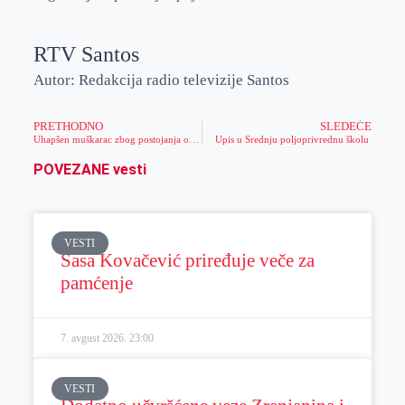
RTV Santos
Autor: Redakcija radio televizije Santos
PRETHODNO
SLEDEĆE
Uhapšen muškarac zbog postojanja osnova sumnje da je izazvao požar u Mužlji
Upis u Srednju poljoprivrednu školu
POVEZANE vesti
VESTI
Sasa Kovačević priređuje veče za
pamćenje
7. avgust 2026.
23:00
VESTI