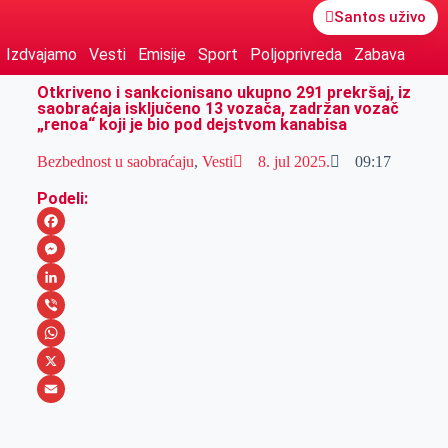
Santos uživo
Izdvajamo
Vesti
Emisije
Sport
Poljoprivreda
Zabava
Otkriveno i sankcionisano ukupno 291 prekršaj, iz
saobraćaja isključeno 13 vozača, zadržan vozač
„renoa“ koji je bio pod dejstvom kanabisa
Bezbednost u saobraćaju
,
Vesti
8. jul 2025.
09:17
Podeli:
F
a
M
c
e
L
e
s
i
V
b
s
n
i
W
o
e
k
b
h
X
o
n
e
e
a
E
k
g
d
r
t
m