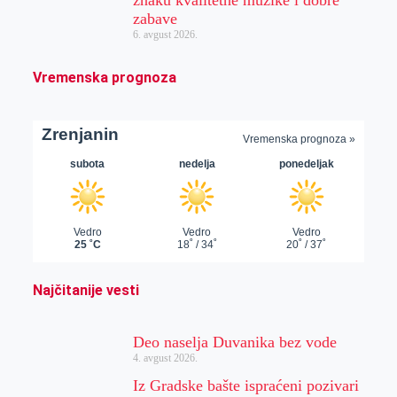
zabave
6. avgust 2026.
Vremenska prognoza
Najčitanije vesti
Deo naselja Duvanika bez vode
4. avgust 2026.
Iz Gradske bašte ispraćeni pozivari