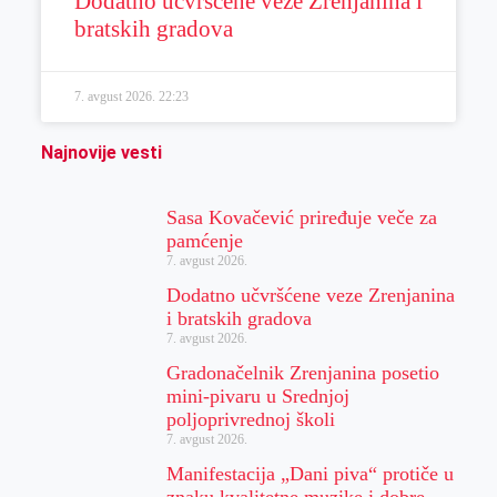
Dodatno učvršćene veze Zrenjanina i
bratskih gradova
7. avgust 2026.
22:23
Najnovije vesti
Sasa Kovačević priređuje veče za
pamćenje
7. avgust 2026.
Dodatno učvršćene veze Zrenjanina
i bratskih gradova
7. avgust 2026.
Gradonačelnik Zrenjanina posetio
mini-pivaru u Srednjoj
poljoprivrednoj školi
7. avgust 2026.
Manifestacija „Dani piva“ protiče u
znaku kvalitetne muzike i dobre