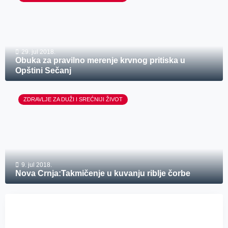
29. jul 2018.
Obuka za pravilno merenje krvnog pritiska u
Opštini Sečanj
ZDRAVLJE ZA DUŽI I SREĆNIJI ŽIVOT
9. jul 2018.
Nova Crnja:Takmičenje u kuvanju riblje čorbe