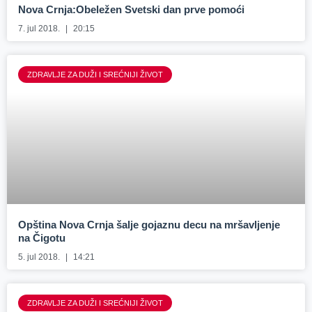
Nova Crnja:Obeležen Svetski dan prve pomoći
7. jul 2018.
20:15
ZDRAVLJE ZA DUŽI I SREĆNIJI ŽIVOT
Opština Nova Crnja šalje gojaznu decu na mršavljenje
na Čigotu
5. jul 2018.
14:21
ZDRAVLJE ZA DUŽI I SREĆNIJI ŽIVOT