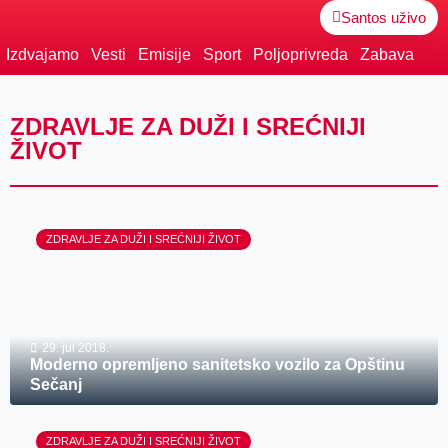
Santos uživo
Izdvajamo
Vesti
Emisije
Sport
Poljoprivreda
Zabava
ZDRAVLJE ZA DUŽI I SREĆNIJI
ŽIVOT
ZDRAVLJE ZA DUŽI I SREĆNIJI ŽIVOT
29. jul 2018.
Moderno opremljeno sanitetsko vozilo za Opštinu
Sečanj
ZDRAVLJE ZA DUŽI I SREĆNIJI ŽIVOT