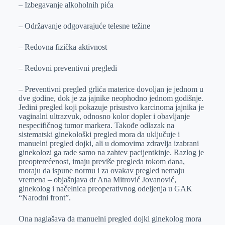
– Izbegavanje alkoholnih pića
– Održavanje odgovarajuće telesne težine
– Redovna fizička aktivnost
– Redovni preventivni pregledi
– Preventivni pregled grlića materice dovoljan je jednom u
dve godine, dok je za jajnike neophodno jednom godišnje.
Jedini pregled koji pokazuje prisustvo karcinoma jajnika je
vaginalni ultrazvuk, odnosno kolor dopler i obavljanje
nespecifičnog tumor markera. Takođe odlazak na
sistematski ginekološki pregled mora da uključuje i
manuelni pregled dojki, ali u domovima zdravlja izabrani
ginekolozi ga rade samo na zahtev pacijentkinje. Razlog je
preopterećenost, imaju previše pregleda tokom dana,
moraju da ispune normu i za ovakav pregled nemaju
vremena – objašnjava dr Ana Mitrović Jovanović,
ginekolog i načelnica preoperativnog odeljenja u GAK
“Narodni front”.
Ona naglašava da manuelni pregled dojki ginekolog mora