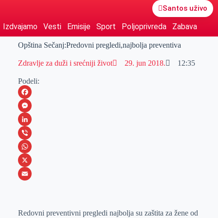
Santos uživo
Izdvajamo
Vesti
Emisije
Sport
Poljoprivreda
Zabava
Opština Sečanj:Predovni pregledi,najbolja preventiva
Zdravlje za duži i srećniji život
29. jun 2018.
12:35
Podeli:
F
a
M
c
e
L
e
s
i
V
b
s
n
i
W
o
e
k
b
h
X
o
n
e
e
a
E
k
g
d
r
t
m
Redovni preventivni pregledi najbolja su zaštita za žene od
e
I
s
a