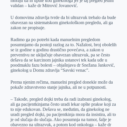
moraju da ih upute kod ginekologa jer je taj pregled jedini
validan – kaže dr Mitrović Jovanović.
U domovima zdravlja tvrde da bi ultrazvuk trebalo da bude
obavezan na sistematskom ginekološkom pregledu, ali ga
zakon ne propisuje.
Radimo ga po potrebi kada manuelnim pregledom
posumnjamo da postoji razlog za to. Nažalost, broj obolelih
se iz godine u godinu drastično povećava, a zakon u
preventivu ne uključuje obavezan ultrazvuk, pa se često
dešava da se karcinom jajnika ustanovi tek kada uđe u
poodmaklu fazu bolesti – objašnjava dr Snežana Janković,
ginekolog u Domu zdravlja “Savski venac”.
Prema njenim rečima, manuelni pregled donekle može da
pokaže zdravstveno stanje jajnika, ali ne u potpunosti.
– Takođe, pregled dojki treba da radi izabrani ginekolog,
ali ga pacijentkinjama često uradi lekar opšte prakse koji za
to nije edukovan. Dešava se, međutim, da ginekolog ne
uradi pregled dojki, pa pacijentkinja mora da insistira, ali to
je od slučaja do slučaja. Ako posumnja na tumor, šalje je
obavezno na ultrazvuk, a potom kod onkologa – kaže dr