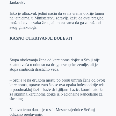
Janković.
Iako je ultrazvuk jedini način da se na vreme otkrije tumor
na jajnicima, u Ministarstvu zdravlja kažu da ovaj pregled
može obaviti svaka žena, ali mora sama da ga zatraži od
svog ginekologa.
KASNO OTKRIVANJE BOLESTI
Stopa obolevanja žena od karcinoma dojke u Srbiji nije
znatno veća u odnosu na druge evropske zemlje, ali je
stopa smrtnosti drastično veća.
– Srbija je na drugom mestu po broju umrlih žena od ovog
karcinoma, upravo zato što se ova opaka bolest otkrije tek
u poodmakloj fazi – kaže dr Ljiljana Lazić, koordinatorka
za skrining karcinoma dojke iz Nacionalne kancelarije za
skrining.
Na ovu temu danas je u sali Mesne zajednice Sečanj
održano predavanje.