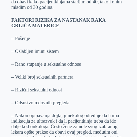
da obavi kako pacijentkinjama starijim od 40, tako i onim
mlađim od 30 godina.
FAKTORI RIZIKA ZA NASTANAK RAKA
GRLIĆA MATERICE
– Pušenje
– Oslabljen imuni sistem
– Rano stupanje u seksualne odnose
– Veliki broj seksualnih partnera
– Rizični seksualni odnosi
– Odsustvo redovnih pregleda
– Nakon opipavanja dojki, ginekolog određuje da li ima
indikacija za ultrazvuk i da li pacijentkinja treba da ide
dalje kod onkologa. Često žene zamole svog izabranog
lekara opšte prakse da obavi ovaj pregled, međutim oni