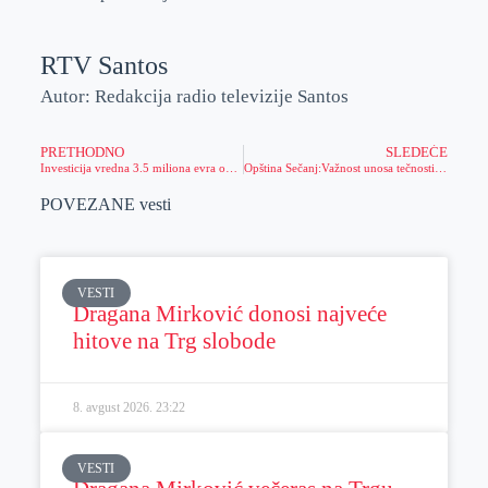
RTV Santos
Autor: Redakcija radio televizije Santos
PRETHODNO
SLEDEĆE
Investicija vredna 3.5 miliona evra obezbediće posao mnogima u Zrenjaninu
Opština Sečanj:Važnost unosa tečnosti u organizam
POVEZANE vesti
VESTI
Dragana Mirković donosi najveće
hitove na Trg slobode
8. avgust 2026.
23:22
VESTI