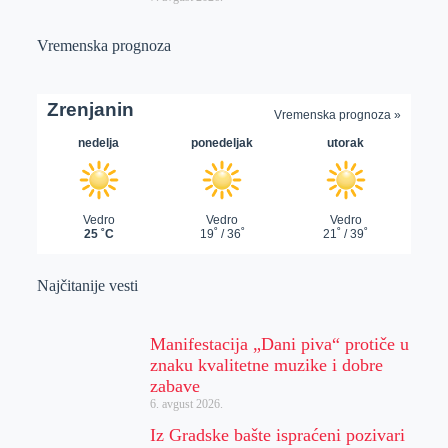
Vremenska prognoza
Najčitanije vesti
Manifestacija „Dani piva“ protiče u
znaku kvalitetne muzike i dobre
zabave
6. avgust 2026.
Iz Gradske bašte ispraćeni pozivari