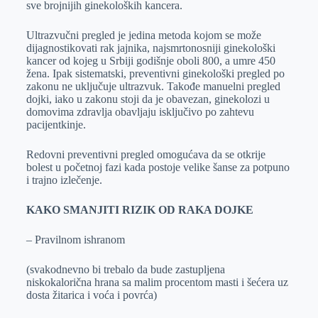
sve brojnijih ginekoloških kancera.
r
n
A
i
p
l
Ultrazvučni pregled je jedina metoda kojom se može
dijagnostikovati rak jajnika, najsmrtonosniji ginekološki
p
kancer od kojeg u Srbiji godišnje oboli 800, a umre 450
žena. Ipak sistematski, preventivni ginekološki pregled po
zakonu ne uključuje ultrazvuk. Takođe manuelni pregled
dojki, iako u zakonu stoji da je obavezan, ginekolozi u
domovima zdravlja obavljaju isključivo po zahtevu
pacijentkinje.
Redovni preventivni pregled omogućava da se otkrije
bolest u početnoj fazi kada postoje velike šanse za potpuno
i trajno izlečenje.
KAKO SMANJITI RIZIK OD RAKA DOJKE
– Pravilnom ishranom
(svakodnevno bi trebalo da bude zastupljena
niskokalorična hrana sa malim procentom masti i šećera uz
dosta žitarica i voća i povrća)