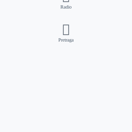
Radio
Pretraga
Pretraga
Kategorije
Ostalo
Naslovna
Izdvajamo