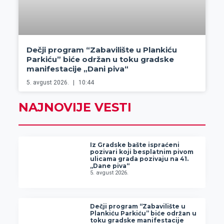
Dečji program “Zabavilište u Plankiću
Parkiću” biće održan u toku gradske
manifestacije „Dani piva“
5. avgust 2026.
10:44
NAJNOVIJE VESTI
Iz Gradske bašte ispraćeni
pozivari koji besplatnim pivom
ulicama grada pozivaju na 41.
„Dane piva“
5. avgust 2026.
Dečji program “Zabavilište u
Plankiću Parkiću” biće održan u
toku gradske manifestacije