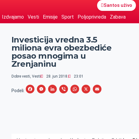
Santos uživo
Izdvajamo
Vesti
Emisije
Sport
Poljoprivreda
Zabava
Investicija vredna 3.5
miliona evra obezbediće
posao mnogima u
Zrenjaninu
Dobre vesti
,
Vesti
28. jun 2018.
23:01
F
M
L
V
W
X
E
Podeli:
a
e
i
i
h
m
c
s
n
b
a
a
e
s
k
e
t
i
b
e
e
r
s
l
o
n
d
A