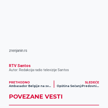
zrenjanin.rs
RTV Santos
Autor: Redakcija radio televizije Santos
PRETHODNO
SLEDEĆE
Ambasador Belgije na svečanom otvaranju pogona kompanije „Talent 4 blinds“
Opština Sečanj:Predovni pregledi,najbolja preventiva
POVEZANE VESTI