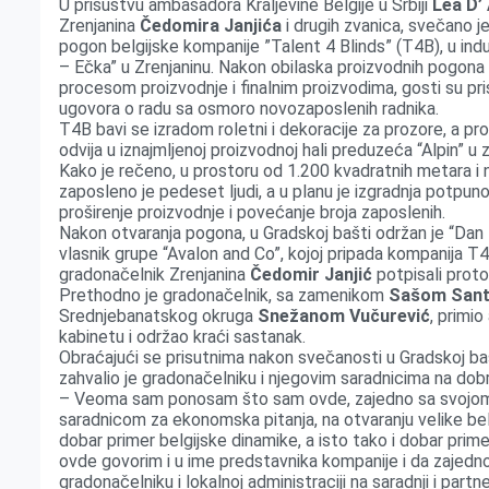
U prisustvu ambasadora Kraljevine Belgije u Srbiji
Lea D’
o
g
I
p
Zrenjanina
Čedomira Janjića
i drugih zvanica, svečano j
k
e
n
p
pogon belgijske kompanije ”Talent 4 Blinds” (T4B), u indu
– Ečka” u Zrenjaninu. Nakon obilaska proizvodnih pogona 
r
procesom proizvodnje i finalnim proizvodima, gosti su pri
ugovora o radu sa osmoro novozaposlenih radnika.
T4B bavi se izradom roletni i dekoracije za prozore, a pr
odvija u iznajmljenoj proizvodnoj hali preduzeća “Alpin” u 
Kako je rečeno, u prostoru od 1.200 kvadratnih metara i n
zaposleno je pedeset ljudi, a u planu je izgradnja potpu
proširenje proizvodnje i povećanje broja zaposlenih.
Nakon otvaranja pogona, u Gradskoj bašti održan je “Dan B
vlasnik grupe “Avalon and Co”, kojoj pripada kompanija T
gradonačelnik Zrenjanina
Čedomir Janjić
potpisali proto
Prethodno je gradonačelnik, sa zamenikom
Sašom San
Srednjebanatskog okruga
Snežanom Vučurević
, primi
kabinetu i održao kraći sastanak.
Obraćajući se prisutnima nakon svečanosti u Gradskoj ba
zahvalio je gradonačelniku i njegovim saradnicima na dobr
– Veoma sam ponosam što sam ovde, zajedno sa svojom
saradnicom za ekonomska pitanja, na otvaranju velike bel
dobar primer belgijske dinamike, a isto tako i dobar prim
ovde govorim i u ime predstavnika kompanije i da zajedn
gradonačelniku i lokalnoj administraciji na saradnji i par