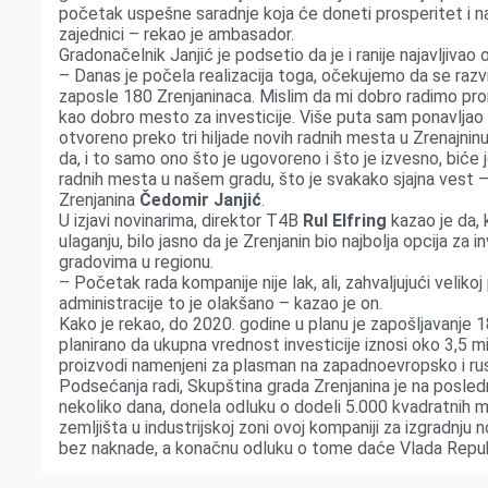
početak uspešne saradnje koja će doneti prosperitet i na
zajednici – rekao je ambasador.
Gradonačelnik Janjić je podsetio da je i ranije najavljivao o
– Danas je počela realizacija toga, očekujemo da se razv
zaposle 180 Zrenjaninaca. Mislim da mi dobro radimo pro
kao dobro mesto za investicije. Više puta sam ponavljao 
otvoreno preko tri hiljade novih radnih mesta u Zrenajni
da, i to samo ono što je ugovoreno i što je izvesno, biće
radnih mesta u našem gradu, što je svakako sjajna vest 
Zrenjanina
Čedomir Janjić
.
U izjavi novinarima, direktor T4B
Rul Elfring
kazao je da, k
ulaganju, bilo jasno da je Zrenjanin bio najbolja opcija za 
gradovima u regionu.
– Početak rada kompanije nije lak, ali, zahvaljujući veliko
administracije to je olakšano – kazao je on.
Kako je rekao, do 2020. godine u planu je zapošljavanje 1
planirano da ukupna vrednost investicije iznosi oko 3,5 mi
proizvodi namenjeni za plasman na zapadnoevropsko i rus
Podsećanja radi, Skupština grada Zrenjanina je na posled
nekoliko dana, donela odluku o dodeli 5.000 kvadratnih 
zemljišta u industrijskoj zoni ovoj kompaniji za izgradnju 
bez naknade, a konačnu odluku o tome daće Vlada Republ