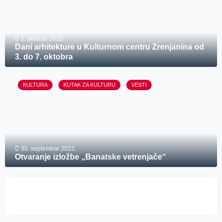
1. oktobar 2022.
Dani arhitekture u Kulturnom centru Zrenjanina od
3. do 7. oktobra
KULTURA
KUTAK ZA KULTURU
VESTI
30. septembar 2022.
Otvaranje izložbe „Banatske vetrenjače“