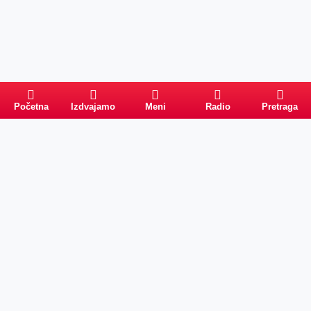
Početna
Izdvajamo
Meni
Radio
Pretraga
Pretraga
Kategorije
Ostalo
Naslovna
Izdvajamo