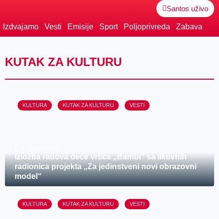
Santos uživo
Izdvajamo
Vesti
Emisije
Sport
Poljoprivreda
Zabava
KUTAK ZA KULTURU
KULTURA
KUTAK ZA KULTURU
VESTI
4. oktobar 2022.
Izložba radova dece vrtića „Bambi“ sa likovnih
radionica projekta „Za jedinstveni novi obrazovni
model“
KULTURA
KUTAK ZA KULTURU
VESTI