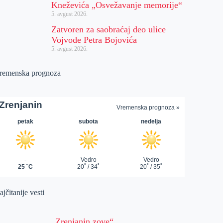
Kneževića „Osvežavanje memorije“
5. avgust 2026.
Zatvoren za saobraćaj deo ulice
Vojvode Petra Bojovića
5. avgust 2026.
remenska prognoza
jčitanije vesti
„Zrenjanin zove“