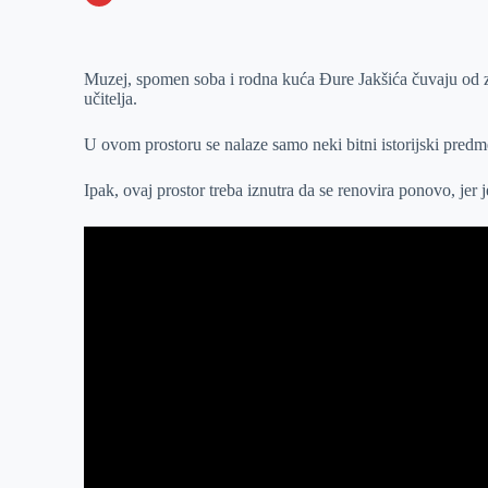
o
n
e
e
a
E
k
g
d
r
t
m
Muzej, spomen soba i rodna kuća Đure Jakšića čuvaju od zab
e
I
s
a
učitelja.
r
n
A
i
p
l
U ovom prostoru se nalaze samo neki bitni istorijski predme
p
Ipak, ovaj prostor treba iznutra da se renovira ponovo, jer 