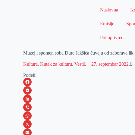
Naslovna
Iz
Emisije
Spor
Poljoprivreda
Muzej i spomen soba Đure Jakšića čuvaju od zaborava lik i
Kultura
,
Kutak za kulturu
,
Vesti
27. septembar 2022.
Podeli:
F
a
M
c
e
L
e
s
i
V
b
s
n
i
W
o
e
k
b
h
X