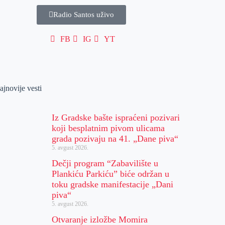
Radio Santos uživo
FB
IG
YT
ajnovije vesti
Iz Gradske bašte ispraćeni pozivari
koji besplatnim pivom ulicama
grada pozivaju na 41. „Dane piva“
5. avgust 2026.
Dečji program “Zabavilište u
Plankiću Parkiću” biće održan u
toku gradske manifestacije „Dani
piva“
5. avgust 2026.
Otvaranje izložbe Momira