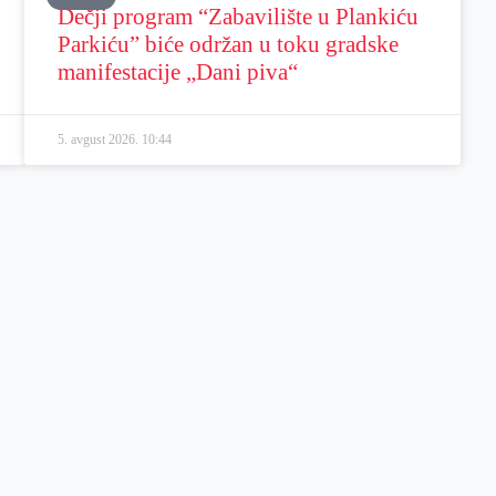
Dečji program “Zabavilište u Plankiću
Parkiću” biće održan u toku gradske
manifestacije „Dani piva“
5. avgust 2026.
10:44