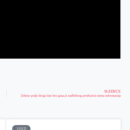
SLEDEĆE
Zeleno polje drugi dan bez gasa,iz nadležnog preduzeća nema informacija
VESTI