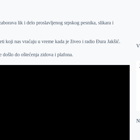
orava lik i delo proslavljenog srpskog pesnika, slikara i
ti koji nas vraćaju u vreme kada je živeo i radio Đura Jakšić.
V
je došlo do oštećenja zidova i plafona.
Na