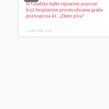
Iz Gradske bašte ispraćeni pozivari
koji besplatnim pivom ulicama grada
pozivaju na 41. „Dane piva“
5. avgust 2026.
13:36