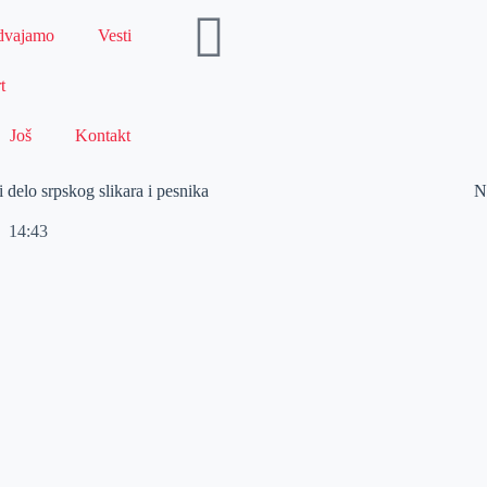
dvajamo
Vesti
t
Još
Kontakt
 delo srpskog slikara i pesnika
N
14:43