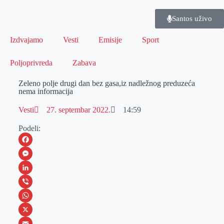
Santos uživo
Izdvajamo
Vesti
Emisije
Sport
Poljoprivreda
Zabava
Zeleno polje drugi dan bez gasa,iz nadležnog preduzeća
nema informacija
Vesti
27. septembar 2022.
14:59
Podeli:
F
a
M
c
e
L
e
s
i
V
b
s
n
i
W
o
e
k
b
h
X