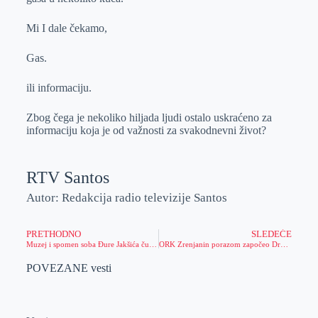
Mi I dale čekamo,
Gas.
ili informaciju.
Zbog čega je nekoliko hiljada ljudi ostalo uskraćeno za
informaciju koja je od važnosti za svakodnevni život?
RTV Santos
Autor: Redakcija radio televizije Santos
PRETHODNO
SLEDEĆE
Muzej i spomen soba Đure Jakšića čuvaju od zaborava lik i delo srpskog slikara i pesnika
ORK Zrenjanin porazom započeo Drugu ligu Vojvodine
POVEZANE vesti