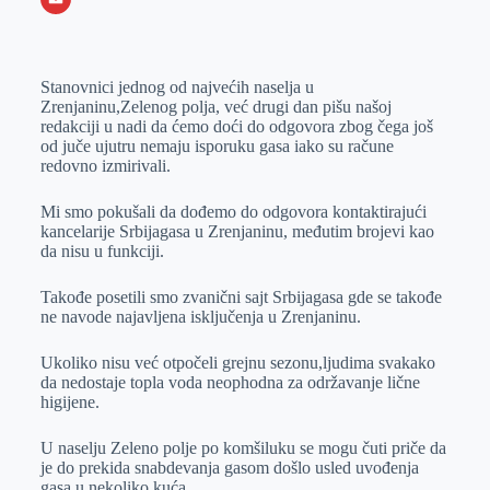
o
n
e
e
a
E
k
g
d
r
t
m
Stanovnici jednog od najvećih naselja u
e
I
s
a
Zrenjaninu,Zelenog polja, već drugi dan pišu našoj
r
n
A
i
redakciji u nadi da ćemo doći do odgovora zbog čega još
od juče ujutru nemaju isporuku gasa iako su račune
p
l
redovno izmirivali.
p
Mi smo pokušali da dođemo do odgovora kontaktirajući
kancelarije Srbijagasa u Zrenjaninu, međutim brojevi kao
da nisu u funkciji.
Takođe posetili smo zvanični sajt Srbijagasa gde se takođe
ne navode najavljena isključenja u Zrenjaninu.
Ukoliko nisu već otpočeli grejnu sezonu,ljudima svakako
da nedostaje topla voda neophodna za održavanje lične
higijene.
U naselju Zeleno polje po komšiluku se mogu čuti priče da
je do prekida snabdevanja gasom došlo usled uvođenja
gasa u nekoliko kuća.