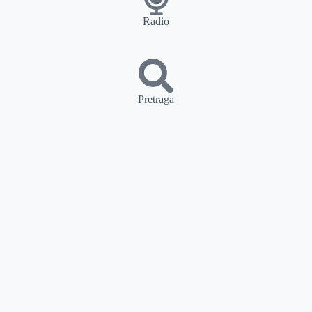
Radio
Pretraga
Pretraga
Kategorije
Ostalo
Naslovna
Izdvajamo