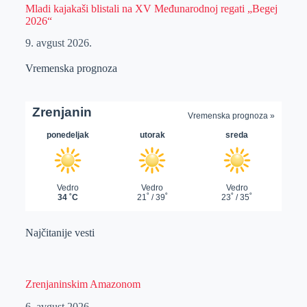
Mladi kajakaši blistali na XV Međunarodnoj regati „Begej
2026“
9. avgust 2026.
Vremenska prognoza
Najčitanije vesti
Zrenjaninskim Amazonom
6. avgust 2026.