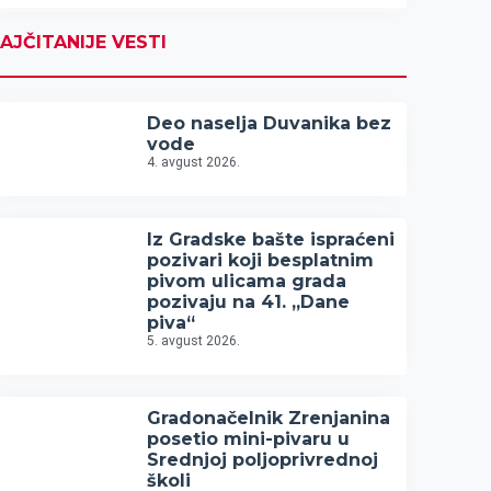
AJČITANIJE VESTI
Deo naselja Duvanika bez
vode
4. avgust 2026.
Iz Gradske bašte ispraćeni
pozivari koji besplatnim
pivom ulicama grada
pozivaju na 41. „Dane
piva“
5. avgust 2026.
Gradonačelnik Zrenjanina
posetio mini-pivaru u
Srednjoj poljoprivrednoj
školi