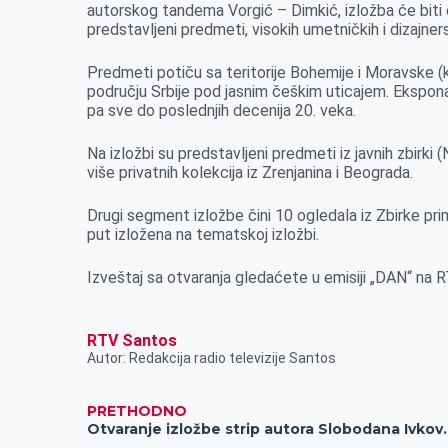
o
n
d
A
autorskog tandema Vorgić – Dimkić, izložba će biti
predstavljeni predmeti, visokih umetničkih i dizajners
o
g
I
p
k
e
n
p
Predmeti potiču sa teritorije Bohemije i Moravske (ka
r
području Srbije pod jasnim češkim uticajem. Ekspon
pa sve do poslednjih decenija 20. veka.
Na izložbi su predstavljeni predmeti iz javnih zbirki
više privatnih kolekcija iz Zrenjanina i Beograda.
Drugi segment izložbe čini 10 ogledala iz Zbirke pr
put izložena na tematskoj izložbi.
Izveštaj sa otvaranja gledaćete u emisiji „DAN“ na 
RTV Santos
Autor: Redakcija radio televizije Santos
PRETHODNO
Otvaranje izložbe strip a