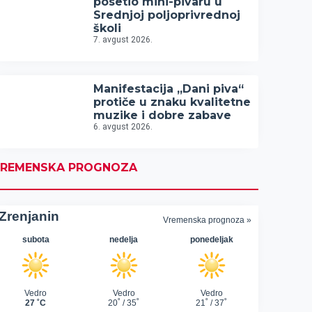
posetio mini-pivaru u
Srednjoj poljoprivrednoj
školi
7. avgust 2026.
Manifestacija „Dani piva“
protiče u znaku kvalitetne
muzike i dobre zabave
6. avgust 2026.
REMENSKA PROGNOZA