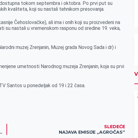
 dostupna tokom septembra i oktobra. Po prvi put su
kih kvaliteta, koji su nastali tehnikom presovanja.
snije Čehoslovačke), ali ima i onih koji su proizvedeni na
ati su nastali u vremenskom rasponu od sredine 19. veka,
 (Narodni muzej Zrenjanin, Muzej grada Novog Sada i dr) i
imenjene umetnosti Narodnog muzeja Zrenjanin, koja su prvi
V
RTV Santos u ponedeljak od 19 i 22 časa.
SLEDEĆE
utora Slobodana Ivkova u galeriji ALUZa
NAJAVA EMISIJE „AGROČAS“