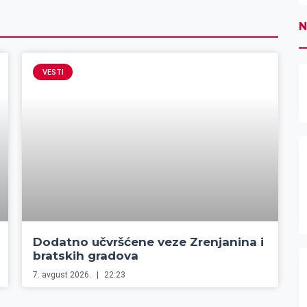
N
VESTI
Dodatno učvršćene veze Zrenjanina i
bratskih gradova
7. avgust 2026.
22:23