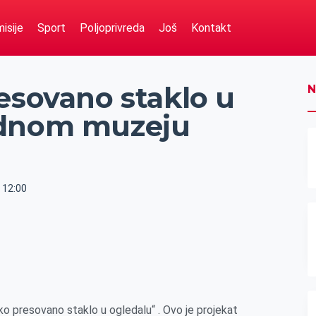
isije
Sport
Poljoprivreda
Još
Kontakt
esovano staklo u
N
odnom muzeju
12:00
o presovano staklo u ogledalu“ . Ovo je projekat