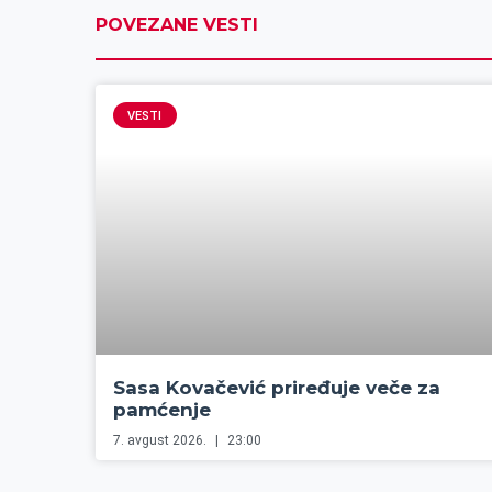
POVEZANE VESTI
VESTI
Sasa Kovačević priređuje veče za
pamćenje
7. avgust 2026.
23:00