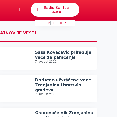
Radio Santos
uživo
FB
IG
YT
AJNOVIJE VESTI
Sasa Kovačević priređuje
veče za pamćenje
7. avgust 2026.
Dodatno učvršćene veze
Zrenjanina i bratskih
gradova
7. avgust 2026.
Gradonačelnik Zrenjanina