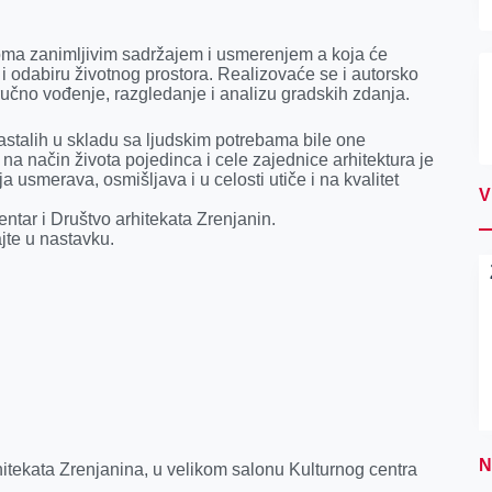
oma zanimljivim sadržajem i usmerenjem a koja će
 i odabiru životnog prostora. Realizovaće se i autorsko
ručno vođenje, razgledanje i analizu gradskih zdanja.
astalih u skladu sa ljudskim potrebama bile one
na način života pojedinca i cele zajednice arhitektura je
 usmerava, osmišljava i u celosti utiče i na kvalitet
V
entar i Društvo arhitekata Zrenjanin.
jte u nastavku.
N
itekata Zrenjanina, u velikom salonu Kulturnog centra