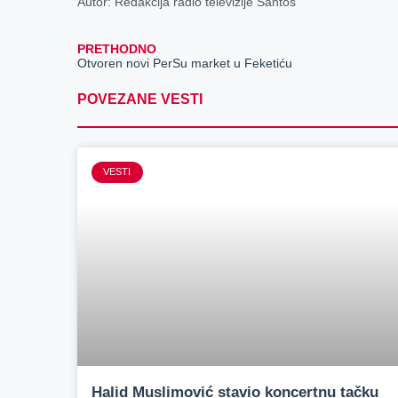
Autor: Redakcija radio televizije Santos
PRETHODNO
Otvoren novi PerSu market u Feketiću
POVEZANE VESTI
VESTI
Halid Muslimović stavio koncertnu tačku