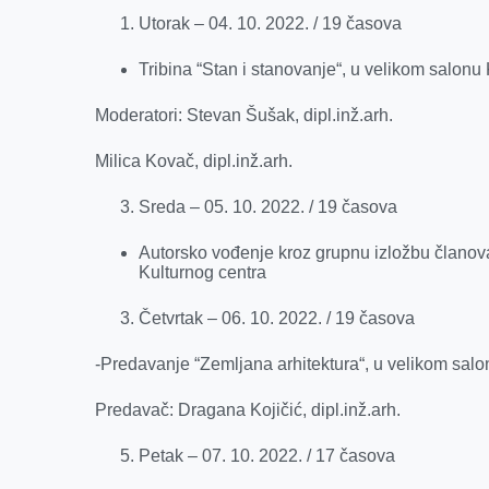
Utorak – 04. 10. 2022. / 19 časova
Tribina “Stan i stanovanje“, u velikom salonu
Moderatori: Stevan Šušak, dipl.inž.arh.
Milica Kovač, dipl.inž.arh.
Sreda – 05. 10. 2022. / 19 časova
Autorsko vođenje kroz grupnu izložbu članova
Kulturnog centra
Četvrtak – 06. 10. 2022. / 19 časova
-Predavanje “Zemljana arhitektura“, u velikom salo
Predavač: Dragana Kojičić, dipl.inž.arh.
Petak – 07. 10. 2022. / 17 časova