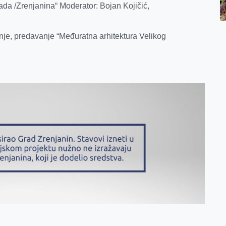
da /Zrenjanina“ Moderator: Bojan Kojičić,
je, predavanje “Međuratna arhitektura Velikog