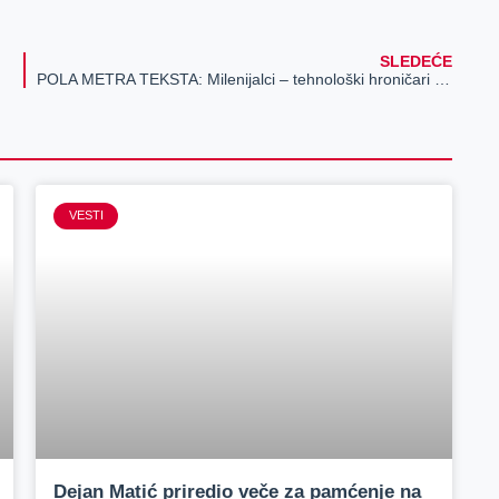
SLEDEĆE
POLA METRA TEKSTA: Milenijalci – tehnološki hroničari i baksuzi
VESTI
Dejan Matić priredio veče za pamćenje na