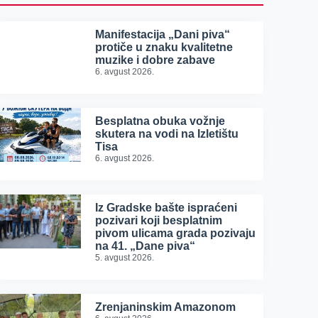
Manifestacija „Dani piva“
protiče u znaku kvalitetne
muzike i dobre zabave
6. avgust 2026.
Besplatna obuka vožnje
skutera na vodi na Izletištu
Tisa
6. avgust 2026.
Iz Gradske bašte ispraćeni
pozivari koji besplatnim
pivom ulicama grada pozivaju
na 41. „Dane piva“
5. avgust 2026.
Zrenjaninskim Amazonom