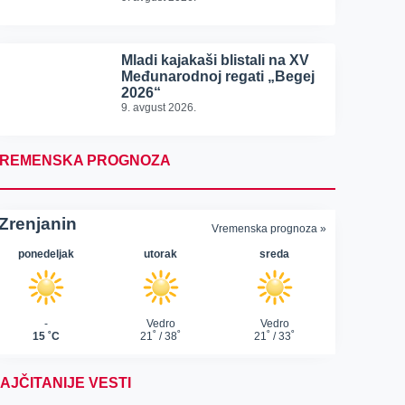
Mladi kajakaši blistali na XV
Međunarodnoj regati „Begej
2026“
9. avgust 2026.
REMENSKA PROGNOZA
AJČITANIJE VESTI