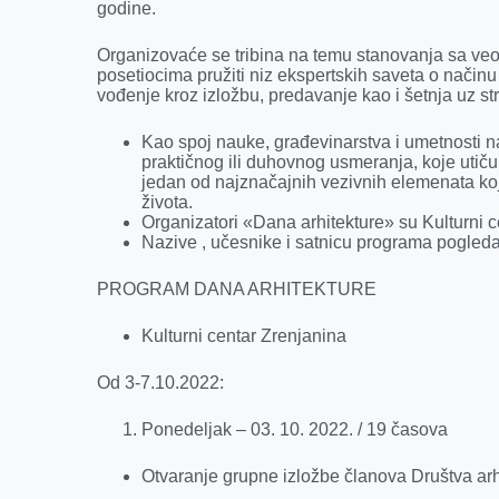
k
e
n
p
godine.
r
Organizovaće se tribina na temu stanovanja sa ve
posetiocima pružiti niz ekspertskih saveta o načinu
vođenje kroz izložbu, predavanje kao i šetnja uz st
Kao spoj nauke, građevinarstva i umetnosti n
praktičnog ili duhovnog usmeranja, koje utiču 
jedan od najznačajnih vezivnih elemenata koja
života.
Organizatori «Dana arhitekture» su Kulturni c
Nazive , učesnike i satnicu programa pogleda
PROGRAM DANA ARHITEKTURE
Kulturni centar Zrenjanina
Od 3-7.10.2022:
Ponedeljak – 03. 10. 2022. / 19 časova
Otvaranje grupne izložbe članova Društva arh