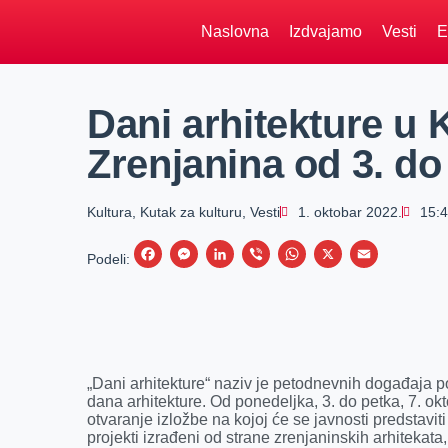
Naslovna
Izdvajamo
Vesti
E
Dani arhitekture u
Zrenjanina od 3. do
Kultura
,
Kutak za kulturu
,
Vesti
1. oktobar 2022.
15:
F
M
L
V
W
X
E
Podeli:
a
e
i
i
h
m
c
s
n
b
a
a
e
s
k
e
t
i
b
e
e
r
s
l
„Dani arhitekture“ naziv je petodnevnih događaja
o
n
d
A
dana arhitekture. Od ponedeljka, 3. do petka, 7. o
otvaranje izložbe na kojoj će se javnosti predstaviti
o
g
I
p
projekti izrađeni od strane zrenjaninskih arhitekata