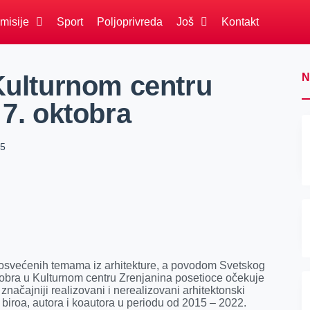
misije
Sport
Poljoprivreda
Još
Kontakt
 Kulturnom centru
N
 7. oktobra
45
 posvećenih temama iz arhitekture, a povodom Svetskog
ktobra u Kulturnom centru Zrenjanina posetioce očekuje
 značajniji realizovani i nerealizovani arhitektonski
, biroa, autora i koautora u periodu od 2015 – 2022.