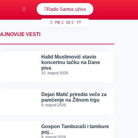
Radio Santos uživo
FB
IG
YT
AJNOVIJE VESTI
Halid Muslimović stavio
koncertnu tačku na Dane
piva
10. avgust 2026.
Dejan Matić priredio veče za
pamćenje na Žitnom trgu
9. avgust 2026.
Gospon Tamburaši i tambure
poj…
9. avgust 2026.