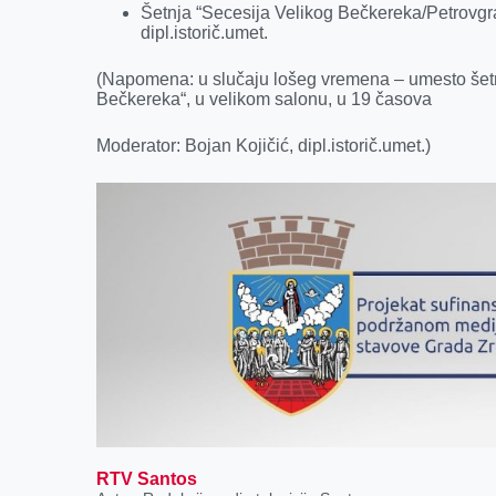
Šetnja “Secesija Velikog Bečkereka/Petrovgra
dipl.istorič.umet.
(Napomena: u slučaju lošeg vremena – umesto šetn
Bečkereka“, u velikom salonu, u 19 časova
Moderator: Bojan Kojičić, dipl.istorič.umet.)
RTV Santos