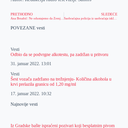
PRETHODNO
SLEDEĆE
Ana Brnabić: Ne odustajemo da Zrenjanincima isporučimo dobru i kvalitetnu pijaću vodu
Saobraćajna policija iz saobraćaja isključila 20 vozača
POVEZANE vesti
Vesti
Odbio da se podvrgne alkotestu, pa zadržan u pritvoru
31. januar 2022.
13:01
Vesti
Šest vozača zadržano na trežnjenju- Količina alkohola u
krvi prelazila granicu od 1,20 mg/ml
17. januar 2022.
10:32
Najnovije vesti
Iz Gradske bašte ispraćeni pozivari koji besplatnim pivom