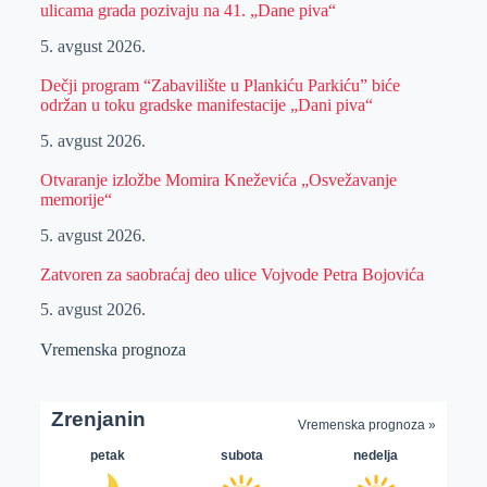
ulicama grada pozivaju na 41. „Dane piva“
5. avgust 2026.
Dečji program “Zabavilište u Plankiću Parkiću” biće
održan u toku gradske manifestacije „Dani piva“
5. avgust 2026.
Otvaranje izložbe Momira Kneževića „Osvežavanje
memorije“
5. avgust 2026.
Zatvoren za saobraćaj deo ulice Vojvode Petra Bojovića
5. avgust 2026.
Vremenska prognoza