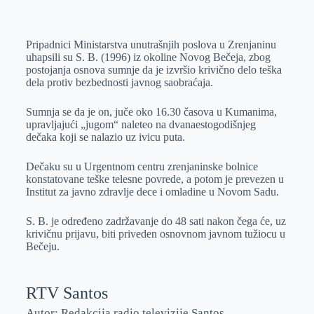
o
n
e
e
a
E
k
g
d
r
t
m
Pripadnici Ministarstva unutrašnjih poslova u Zrenjaninu
e
I
s
a
uhapsili su S. B. (1996) iz okoline Novog Bečeja, zbog
r
n
A
i
postojanja osnova sumnje da je izvršio krivično delo teška
dela protiv bezbednosti javnog saobraćaja.
p
l
p
Sumnja se da je on, juče oko 16.30 časova u Kumanima,
upravljajući „jugom“ naleteo na dvanaestogodišnjeg
dečaka koji se nalazio uz ivicu puta.
Dečaku su u Urgentnom centru zrenjaninske bolnice
konstatovane teške telesne povrede, a potom je prevezen u
Institut za javno zdravlje dece i omladine u Novom Sadu.
S. B. je određeno zadržavanje do 48 sati nakon čega će, uz
krivičnu prijavu, biti priveden osnovnom javnom tužiocu u
Bečeju.
RTV Santos
Autor: Redakcija radio televizije Santos