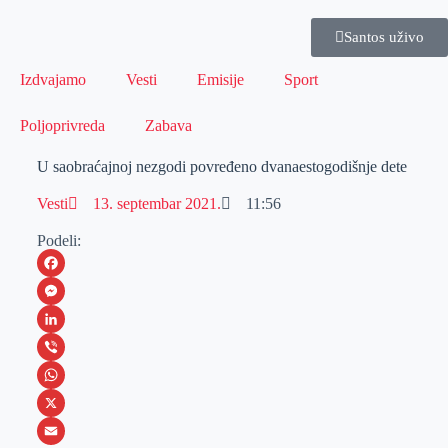
Santos uživo
Izdvajamo
Vesti
Emisije
Sport
Poljoprivreda
Zabava
U saobraćajnoj nezgodi povređeno dvanaestogodišnje dete
Vesti
13. septembar 2021.
11:56
Podeli:
F
a
M
c
e
L
e
s
i
V
b
s
n
i
W
o
e
k
b
h
X