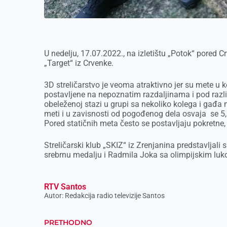
U nedelju, 17.07.2022., na izletištu „Potok“ pored 
„Target“ iz Crvenke.
3D streličarstvo je veoma atraktivno jer su mete u k
postavljene na nepoznatim razdaljinama i pod razli
obeleženoj stazi u grupi sa nekoliko kolega i gađ
meti i u zavisnosti od pogođenog dela osvaja se 5,
Pored statičnih meta često se postavljaju pokretne,
Streličarski klub „SKIZ“ iz Zrenjanina predstavljal
srebrnu medalju i Radmila Joka sa olimpijskim luko
RTV Santos
Autor: Redakcija radio televizije Santos
PRETHODNO