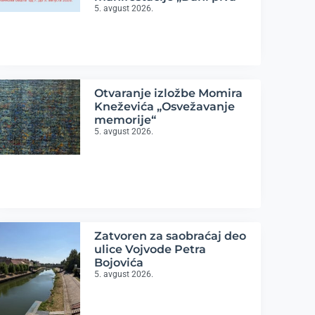
5. avgust 2026.
Otvaranje izložbe Momira
Kneževića „Osvežavanje
memorije“
5. avgust 2026.
Zatvoren za saobraćaj deo
ulice Vojvode Petra
Bojovića
5. avgust 2026.