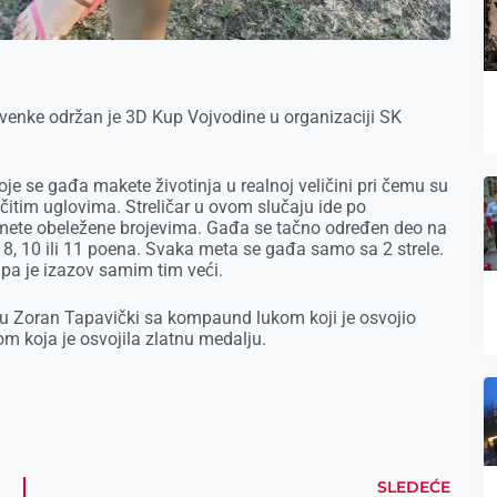
Crvenke održan je 3D Kup Vojvodine u organizaciji SK
oje se gađa makete životinja u realnoj veličini pri čemu su
čitim uglovima. Streličar u ovom slučaju ide po
a mete obeležene brojevima. Gađa se tačno određen deo na
 8, 10 ili 11 poena. Svaka meta se gađa samo sa 2 strele.
 pa je izazov samim tim veći.
i su Zoran Tapavički sa kompaund lukom koji je osvojio
m koja je osvojila zlatnu medalju.
SLEDEĆE