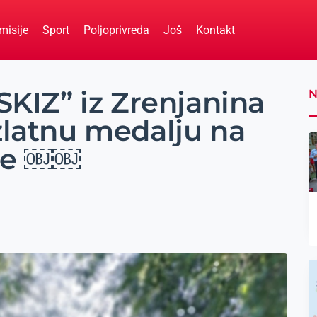
misije
Sport
Poljoprivreda
Još
Kontakt
“SKIZ” iz Zrenjanina
N
 zlatnu medalju na
ne ￼￼