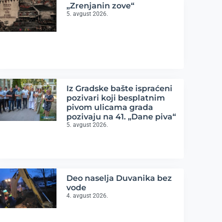
„Zrenjanin zove“
5. avgust 2026.
Iz Gradske bašte ispraćeni
pozivari koji besplatnim
pivom ulicama grada
pozivaju na 41. „Dane piva“
5. avgust 2026.
Deo naselja Duvanika bez
vode
4. avgust 2026.