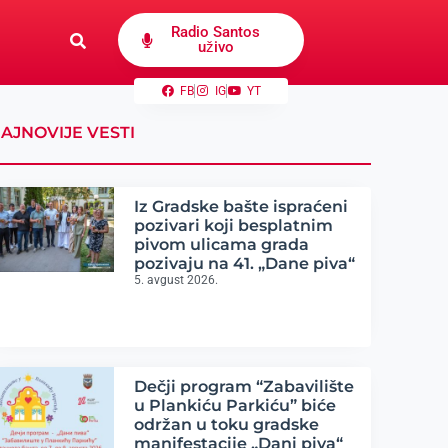
Radio Santos
uživo
FB
IG
YT
AJNOVIJE VESTI
Iz Gradske bašte ispraćeni
pozivari koji besplatnim
pivom ulicama grada
pozivaju na 41. „Dane piva“
5. avgust 2026.
Dečji program “Zabavilište
u Plankiću Parkiću” biće
održan u toku gradske
manifestacije „Dani piva“