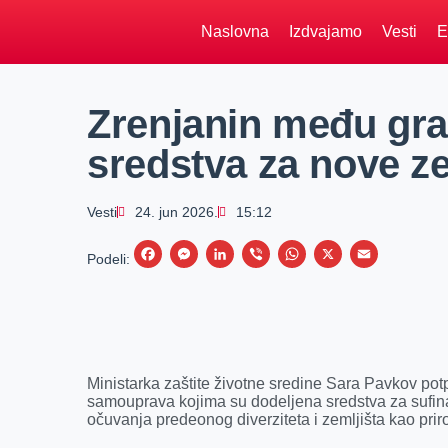
Naslovna
Izdvajamo
Vesti
E
Zrenjanin među gra
sredstva za nove z
Vesti
24. jun 2026.
15:12
F
M
L
V
W
X
E
Podeli:
a
e
i
i
h
m
c
s
n
b
a
a
e
s
k
e
t
i
b
e
e
r
s
l
Ministarka zaštite životne sredine Sara Pavkov pot
o
n
d
A
samouprava kojima su dodeljena sredstva za sufinan
očuvanja predeonog diverziteta i zemljišta kao pri
o
g
I
p