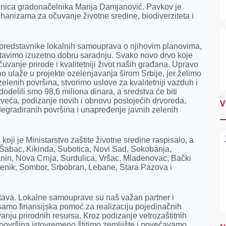
nica gradonačelnika Marija Damjanović. Pavkov je
ehanizama za očuvanje životne sredine, biodiverziteta i
 predstavnike lokalnih samouprava o njihovim planovima,
astavimo izuzetno dobru saradnju. Svako novo drvo koje
uvanje prirode i kvalitetniji život naših građana. Upravo
no ulaže u projekte ozelenjavanja širom Srbije, jer želimo
lenih površina, stvorimo uslove za kvalitetniji vazduh i
dodelili smo 98,6 miliona dinara, a sredstva će biti
rveća, podizanje novih i obnovu postojećih drvoreda,
V
degradiranih površina i unapređenje javnih zelenih
ji je Ministarstvo zaštite životne sredine raspisalo, a
: Šabac, Kikinda, Subotica, Novi Sad, Sokobanja,
nin, Nova Crnja, Surdulica, Vršac, Mladenovac, Bački
rstenik, Sombor, Srbobran, Lebane, Stara Pazova i
stava. Lokalne samouprave su naš važan partner i
amo finansijska pomoć za realizaciju pojedinačnih
anju prirodnih resursa. Kroz podizanje vetrozaštitnih
 površina istovremeno štitimo zemljište i povećavamo