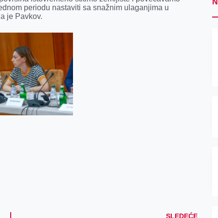
N
rednom periodu nastaviti sa snažnim ulaganjima u
la je Pavkov.
SLEDEĆE