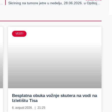
to-put Beograd – Zrenjanin – Novi Sad: Izmenjen režim saobraćaja na putu Zrenjanin – Ečka
Skrining na tumore jetre u nedelju, 28.06.2026. u Opštoj bolnici Zrenjanin
VESTI
Besplatna obuka vožnje skutera na vodi na
Izletištu Tisa
6. avgust 2026.
21:25