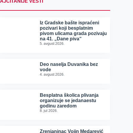
AJČITANIJE VESTI
Iz Gradske bašte ispraćeni
pozivari koji besplatnim
pivom ulicama grada pozivaju
na 41. „Dane piva“
5. avgust 2026.
Deo naselja Duvanika bez
vode
4. avgust 2026.
Besplatna školica plivanja
organizuje se jedanaestu
godinu zaredom
8. jul 2026.
Zrenjaninac Vojin Medarević