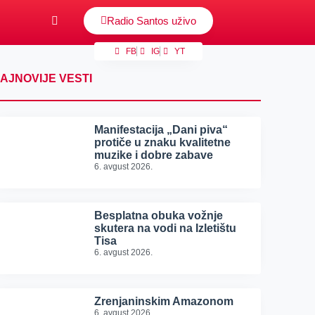
Radio Santos uživo
FB
IG
YT
AJNOVIJE VESTI
Manifestacija „Dani piva“
protiče u znaku kvalitetne
muzike i dobre zabave
6. avgust 2026.
Besplatna obuka vožnje
skutera na vodi na Izletištu
Tisa
6. avgust 2026.
Zrenjaninskim Amazonom
6. avgust 2026.