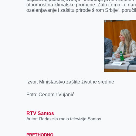
otpornost na klimatske promene. Zato ćemo i u na
ozelenjavanje i zaštitu prirode širom Srbije“, poruči
Izvor: Ministarstvo zaštite životne sredine
Foto: Čedomir Vujanić
RTV Santos
Autor: Redakcija radio televizije Santos
PRETHODNO