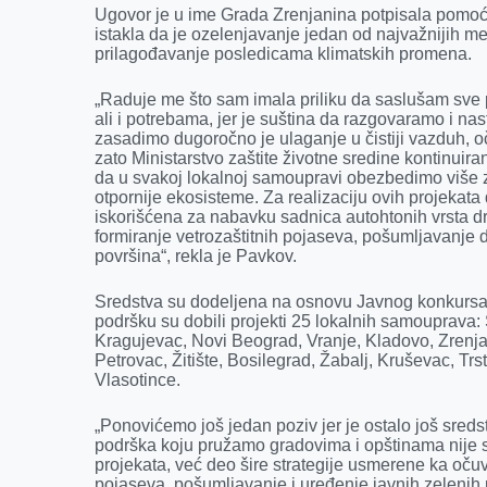
k
e
n
p
Ugovor je u ime Grada Zrenjanina potpisala pomoć
r
istakla da je ozelenjavanje jedan od najvažnijih m
prilagođavanje posledicama klimatskih promena.
„Raduje me što sam imala priliku da saslušam sve
ali i potrebama, jer je suština da razgovaramo i n
zasadimo dugoročno je ulaganje u čistiji vazduh, oč
zato Ministarstvo zaštite životne sredine kontinuira
da u svakoj lokalnoj samoupravi obezbedimo više ze
otpornije ekosisteme. Za realizaciju ovih projekata 
iskorišćena za nabavku sadnica autohtonih vrsta d
formiranje vetrozaštitnih pojaseva, pošumljavanje 
površina“, rekla je Pavkov.
Sredstva su dodeljena na osnovu Javnog konkursa ko
podršku su dobili projekti 25 lokalnih samouprava
Kragujevac, Novi Beograd, Vranje, Kladovo, Zrenja
Petrovac, Žitište, Bosilegrad, Žabalj, Kruševac, T
Vlasotince.
„Ponovićemo još jedan poziv jer je ostalo još sred
podrška koju pružamo gradovima i opštinama nije s
projekata, već deo šire strategije usmerene ka očuv
pojaseva, pošumljavanje i uređenje javnih zelenih