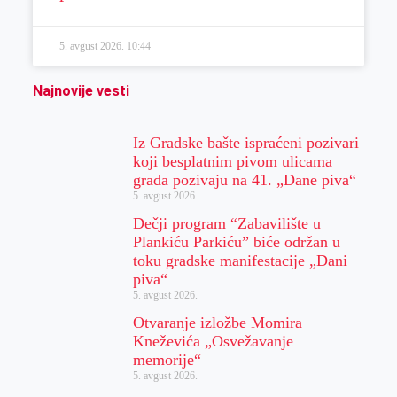
5. avgust 2026.
10:44
Najnovije vesti
Iz Gradske bašte ispraćeni pozivari
koji besplatnim pivom ulicama
grada pozivaju na 41. „Dane piva“
5. avgust 2026.
Dečji program “Zabavilište u
Plankiću Parkiću” biće održan u
toku gradske manifestacije „Dani
piva“
5. avgust 2026.
Otvaranje izložbe Momira
Kneževića „Osvežavanje
memorije“
5. avgust 2026.