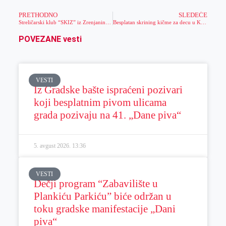
PRETHODNO
SLEDEĆE
Streličarski klub “SKIZ” iz Zrenjanina osvojio srebrnu i zlatnu medalju na 3D Kupu Vojvodine ￼￼
Besplatan skrining kičme za decu u Korektivi
POVEZANE vesti
VESTI
Iz Gradske bašte ispraćeni pozivari
koji besplatnim pivom ulicama
grada pozivaju na 41. „Dane piva“
5. avgust 2026.
13:36
VESTI
Dečji program “Zabavilište u
Plankiću Parkiću” biće održan u
toku gradske manifestacije „Dani
piva“