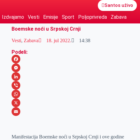
Santos uživo
Izdvajamo
Vesti
Emisije
Sport
Poljoprivreda
Zabava
Boemske noći u Srpskoj Crnji
Vesti
,
Zabava
18. jul 2022.
14:38
Podeli:
F
a
M
c
e
L
e
s
i
V
b
s
n
i
W
o
e
k
b
h
X
o
n
e
e
a
E
k
g
d
r
t
m
Manifestacija Boemske noći u Srpskoj Crnji i ove godine
e
I
s
a