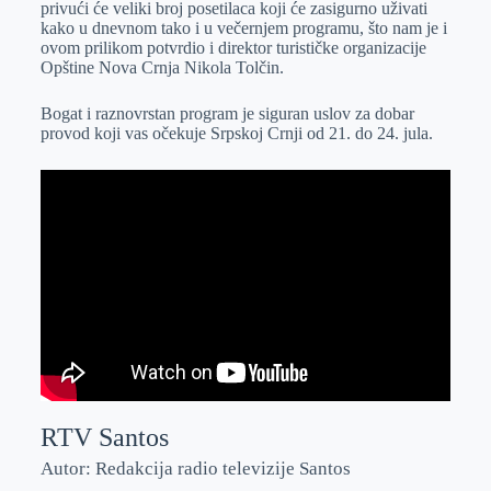
privući će veliki broj posetilaca koji će zasigurno uživati
r
n
A
i
kako u dnevnom tako i u večernjem programu, što nam je i
ovom prilikom potvrdio i direktor turističke organizacije
p
l
Opštine Nova Crnja Nikola Tolčin.
p
Bogat i raznovrstan program je siguran uslov za dobar
provod koji vas očekuje Srpskoj Crnji od 21. do 24. jula.
RTV Santos
Autor: Redakcija radio televizije Santos