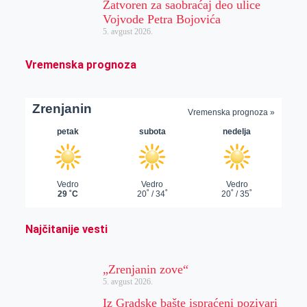
Zatvoren za saobraćaj deo ulice
Vojvode Petra Bojovića
5. avgust 2026.
Vremenska prognoza
Najčitanije vesti
„Zrenjanin zove“
5. avgust 2026.
Iz Gradske bašte ispraćeni pozivari