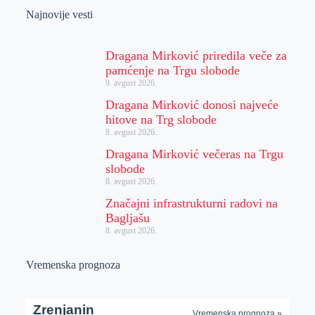
Najnovije vesti
Dragana Mirković priredila veče za
pamćenje na Trgu slobode
9. avgust 2026.
Dragana Mirković donosi najveće
hitove na Trg slobode
8. avgust 2026.
Dragana Mirković večeras na Trgu
slobode
8. avgust 2026.
Značajni infrastrukturni radovi na
Bagljašu
8. avgust 2026.
Vremenska prognoza