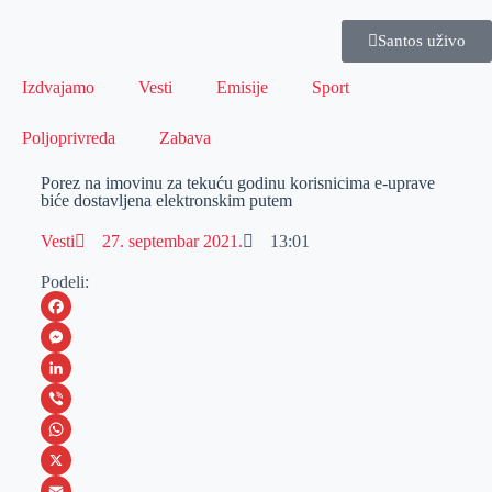
Santos uživo
Izdvajamo
Vesti
Emisije
Sport
Poljoprivreda
Zabava
Porez na imovinu za tekuću godinu korisnicima e-uprave
biće dostavljena elektronskim putem
Vesti
27. septembar 2021.
13:01
Podeli:
F
a
M
c
e
L
e
s
i
V
b
s
n
i
W
o
e
k
b
h
X