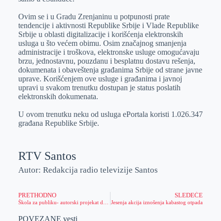
Ovim se i u Gradu Zrenjaninu u potpunosti prate
tendencije i aktivnosti Republike Srbije i Vlade Republike
Srbije u oblasti digitalizacije i korišćenja elektronskih
usluga u što većem obimu. Osim značajnog smanjenja
administracije i troškova, elektronske usluge omogućavaju
brzu, jednostavnu, pouzdanu i besplatnu dostavu rešenja,
dokumenata i obaveštenja građanima Srbije od strane javne
uprave. Korišćenjem ove usluge i građanima i javnoj
upravi u svakom trenutku dostupan je status poslatih
elektronskih dokumenata.
U ovom trenutku neku od usluga ePortala koristi 1.026.347
građana Republike Srbije.
RTV Santos
Autor: Redakcija radio televizije Santos
PRETHODNO
SLEDEĆE
Škola za publiku- autorski projekat dr Ljubice Ristovski
Jesenja akcija iznošenja kabastog otpada
POVEZANE vesti