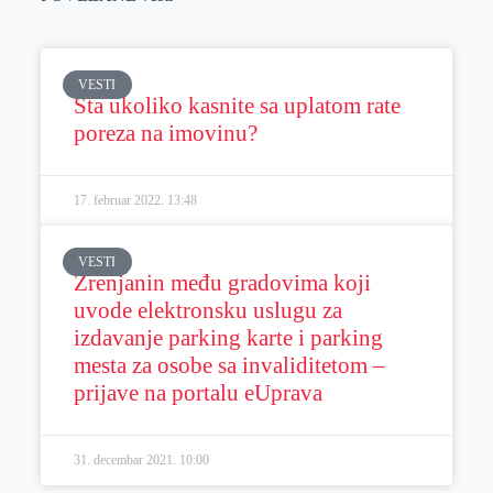
VESTI
Šta ukoliko kasnite sa uplatom rate
poreza na imovinu?
17. februar 2022.
13:48
VESTI
Zrenjanin među gradovima koji
uvode elektronsku uslugu za
izdavanje parking karte i parking
mesta za osobe sa invaliditetom –
prijave na portalu eUprava
31. decembar 2021.
10:00