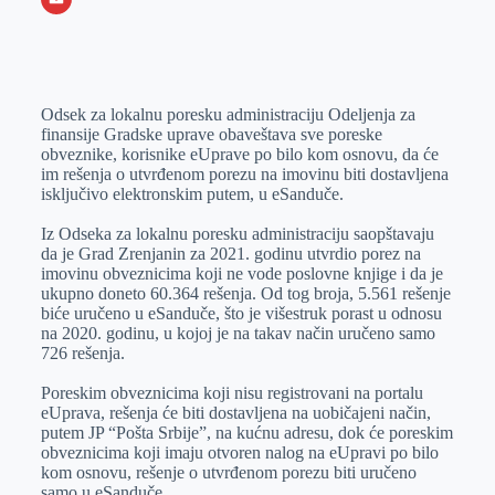
o
n
e
e
a
E
k
g
d
r
t
m
e
I
s
a
Odsek za lokalnu poresku administraciju Odeljenja za
r
n
A
i
finansije Gradske uprave obaveštava sve poreske
p
l
obveznike, korisnike eUprave po bilo kom osnovu, da će
im rešenja o utvrđenom porezu na imovinu biti dostavljena
p
isključivo elektronskim putem, u eSanduče.
Iz Odseka za lokalnu poresku administraciju saopštavaju
da je Grad Zrenjanin za 2021. godinu utvrdio porez na
imovinu obveznicima koji ne vode poslovne knjige i da je
ukupno doneto 60.364 rešenja. Od tog broja, 5.561 rešenje
biće uručeno u eSanduče, što je višestruk porast u odnosu
na 2020. godinu, u kojoj je na takav način uručeno samo
726 rešenja.
Poreskim obveznicima koji nisu registrovani na portalu
eUprava, rešenja će biti dostavljena na uobičajeni način,
putem JP “Pošta Srbije”, na kućnu adresu, dok će poreskim
obveznicima koji imaju otvoren nalog na eUpravi po bilo
kom osnovu, rešenje o utvrđenom porezu biti uručeno
samo u eSanduče.