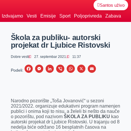
Santos uživo
Izdvajamo
Vesti
Emisije
Sport
Poljoprivreda
Zabava
Škola za publiku- autorski
projekat dr Ljubice Ristovski
Dobre vesti
27. septembar 2021.
11:37
F
M
L
V
W
X
E
Podeli:
a
e
i
i
h
m
c
s
n
b
a
a
e
s
k
e
t
i
Narodno pozorište „Toša Jovanović“ u sezoni
b
e
e
r
s
l
2021/2022. organizuje edukativni program namenjen
o
n
d
A
publici i onima koji to nisu, a želeli bi nešto da nauče
o pozorištu, pod nazivom
ŠKOLA ZA PUBLIKU
kao
o
g
I
p
autorski projekat dr Ljubice Ristovski. U trajanju od 8
k
e
n
p
nedelja biće održano 16 besplatnih časova na