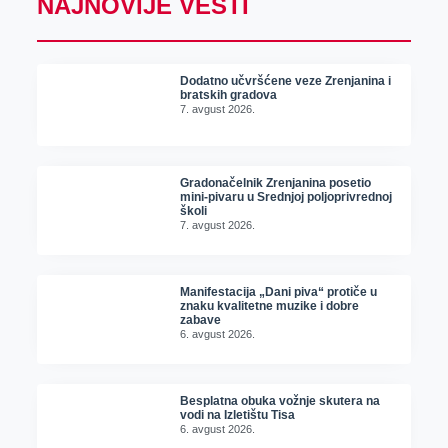
NAJNOVIJE VESTI
Dodatno učvršćene veze Zrenjanina i
bratskih gradova
7. avgust 2026.
Gradonačelnik Zrenjanina posetio
mini-pivaru u Srednjoj poljoprivrednoj
školi
7. avgust 2026.
Manifestacija „Dani piva“ protiče u
znaku kvalitetne muzike i dobre
zabave
6. avgust 2026.
Besplatna obuka vožnje skutera na
vodi na Izletištu Tisa
6. avgust 2026.