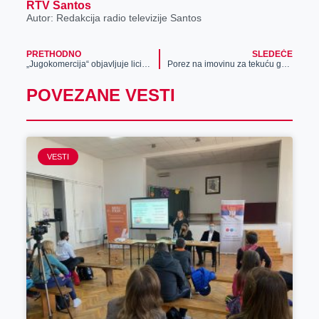
RTV Santos
Autor: Redakcija radio televizije Santos
PRETHODNO
SLEDEĆE
„Jugokomercija“ objavljuje licitaciju alatnih mašina, stolarskih mašina i raznog alata
Porez na imovinu za tekuću godinu korisnicima e-uprave biće dostavljena elektronskim putem
POVEZANE VESTI
VESTI