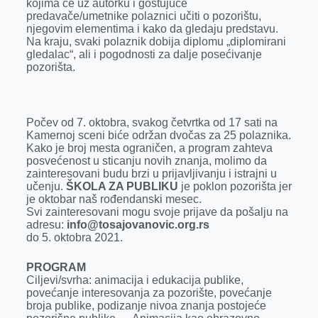
kojima će uz autorku i gostujuće
r
predavače/umetnike polaznici učiti o pozorištu,
njegovim elementima i kako da gledaju predstavu.
Na kraju, svaki polaznik dobija diplomu „diplomirani
gledalac“, ali i pogodnosti za dalje posećivanje
pozorišta.
Počev od 7. oktobra, svakog četvrtka od 17 sati na
Kamernoj sceni biće održan dvočas za 25 polaznika.
Kako je broj mesta ograničen, a program zahteva
posvećenost u sticanju novih znanja, molimo da
zainteresovani budu brzi u prijavljivanju i istrajni u
učenju.
ŠKOLA ZA PUBLIKU
je poklon pozorišta jer
je oktobar naš rođendanski mesec.
Svi zainteresovani mogu svoje prijave da pošalju na
adresu:
info@tosajovanovic.org.rs
do 5. oktobra 2021.
PROGRAM
Ciljevi/svrha: animacija i edukacija publike,
povećanje interesovanja za pozorište, povećanje
broja publike, podizanje nivoa znanja postojeće