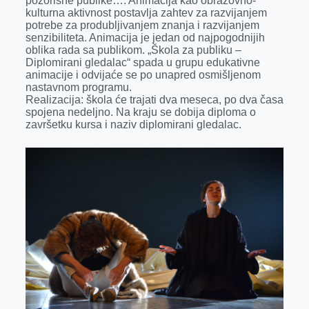
pozorišne publike…. Animacija kao obrazovno-
kulturna aktivnost postavlja zahtev za razvijanjem
potrebe za produbljivanjem znanja i razvijanjem
senzibiliteta. Animacija je jedan od najpogodnijih
oblika rada sa publikom. „Škola za publiku –
Diplomirani gledalac“ spada u grupu edukativne
animacije i odvijaće se po unapred osmišljenom
nastavnom programu.
Realizacija: škola će trajati dva meseca, po dva časa
spojena nedeljno. Na kraju se dobija diploma o
završetku kursa i naziv diplomirani gledalac.