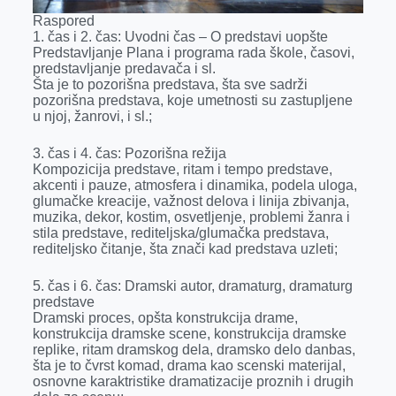
Raspored
1. čas i 2. čas: Uvodni čas – O predstavi uopšte
Predstavljanje Plana i programa rada škole, časovi,
predstavljanje predavača i sl.
Šta je to pozorišna predstava, šta sve sadrži
pozorišna predstava, koje umetnosti su zastupljene
u njoj, žanrovi, i sl.;
3. čas i 4. čas: Pozorišna režija
Kompozicija predstave, ritam i tempo predstave,
akcenti i pauze, atmosfera i dinamika, podela uloga,
glumačke kreacije, važnost delova i linija zbivanja,
muzika, dekor, kostim, osvetljenje, problemi žanra i
stila predstave, rediteljska/glumačka predstava,
rediteljsko čitanje, šta znači kad predstava uzleti;
5. čas i 6. čas: Dramski autor, dramaturg, dramaturg
predstave
Dramski proces, opšta konstrukcija drame,
konstrukcija dramske scene, konstrukcija dramske
replike, ritam dramskog dela, dramsko delo danbas,
šta je to čvrst komad, drama kao scenski materijal,
osnovne karaktristike dramatizacije proznih i drugih