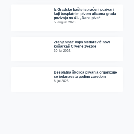
Iz Gradske bašte ispraćeni pozivari
koji besplatnim pivom ulicama grada
pozivaju na 41. „Dane piva“
5. avgust 2026.
Zrenjaninac Vojin Medarević novi
košarkaš Crvene zvezde
30. jul 2026.
Besplatna školica plivanja organizuje
se jedanaestu godinu zaredom
8. jul 2026.