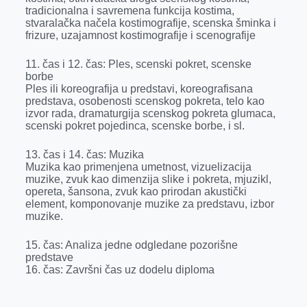
tradicionalna i savremena funkcija kostima,
stvaralačka načela kostimografije, scenska šminka i
frizure, uzajamnost kostimografije i scenografije
11. čas i 12. čas: Ples, scenski pokret, scenske
borbe
Ples ili koreografija u predstavi, koreografisana
predstava, osobenosti scenskog pokreta, telo kao
izvor rada, dramaturgija scenskog pokreta glumaca,
scenski pokret pojedinca, scenske borbe, i sl.
13. čas i 14. čas: Muzika
Muzika kao primenjena umetnost, vizuelizacija
muzike, zvuk kao dimenzija slike i pokreta, mjuzikl,
opereta, šansona, zvuk kao prirodan akustički
element, komponovanje muzike za predstavu, izbor
muzike.
15. čas: Analiza jedne odgledane pozorišne
predstave
16. čas: Završni čas uz dodelu diploma