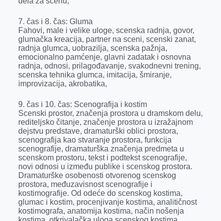
dela za scenu;
7. čas i 8. čas: Gluma
Fahovi, male i velike uloge, scenska radnja, govor,
glumačka kreacija, partner na sceni, scenski zanat,
radnja glumca, uobrazilja, scenska pažnja,
emocionalno pamćenje, glavni zadatak i osnovna
radnja, odnosi, prilagođavanje, svakodnevni trening,
scenska tehnika glumca, imitacija, šmiranje,
improvizacija, akrobatika,
9. čas i 10. čas: Scenografija i kostim
Scenski prostor, značenja prostora u dramskom delu,
rediteljsko čitanje, značenje prostora u izražajnom
dejstvu predstave, dramaturški oblici prostora,
scenografija kao stvaranje prostora, funkcija
scenografije, dramaturška značenja predmeta u
scenskom prostoru, tekst i podtekst scenografije,
novi odnosi u između publike i scenskog prostora.
Dramaturške osobenosti otvorenog scenskog
prostora, međuzavisnost scenografije i
kostimografije. Od odeće do scenskog kostima,
glumac i kostim, procenjivanje kostima, analitičnost
kostimografa, anatomija kostima, način nošenja
kostima, otkrivalačka uloga scenskog kostima,