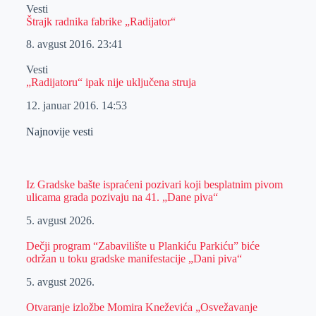
Vesti
Štrajk radnika fabrike „Radijator“
8. avgust 2016.
23:41
Vesti
„Radijatoru“ ipak nije uključena struja
12. januar 2016.
14:53
Najnovije vesti
Iz Gradske bašte ispraćeni pozivari koji besplatnim pivom
ulicama grada pozivaju na 41. „Dane piva“
5. avgust 2026.
Dečji program “Zabavilište u Plankiću Parkiću” biće
održan u toku gradske manifestacije „Dani piva“
5. avgust 2026.
Otvaranje izložbe Momira Kneževića „Osvežavanje