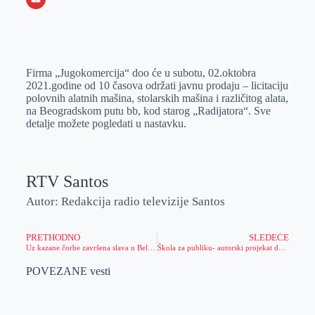
o
n
e
e
a
E
k
g
d
r
t
m
e
I
s
a
Firma „Jugokomercija“ doo će u subotu, 02.oktobra
r
n
A
i
2021.godine od 10 časova održati javnu prodaju – licitaciju
p
l
polovnih alatnih mašina, stolarskih mašina i različitog alata,
na Beogradskom putu bb, kod starog „Radijatora“. Sve
p
detalje možete pogledati u nastavku.
RTV Santos
Autor: Redakcija radio televizije Santos
PRETHODNO
SLEDEĆE
Uz kazane čorbe završena slava u Belom Blatu
Škola za publiku- autorski projekat dr Ljubice Ristovski
POVEZANE vesti