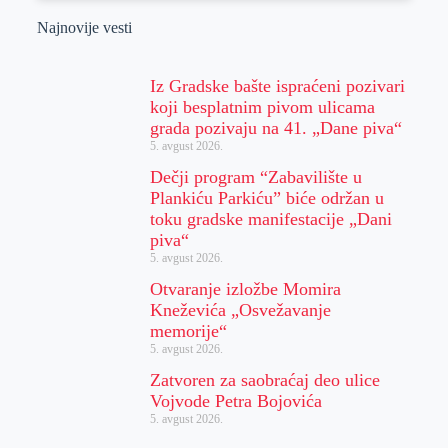
Najnovije vesti
Iz Gradske bašte ispraćeni pozivari
koji besplatnim pivom ulicama
grada pozivaju na 41. „Dane piva“
5. avgust 2026.
Dečji program “Zabavilište u
Plankiću Parkiću” biće održan u
toku gradske manifestacije „Dani
piva“
5. avgust 2026.
Otvaranje izložbe Momira
Kneževića „Osvežavanje
memorije“
5. avgust 2026.
Zatvoren za saobraćaj deo ulice
Vojvode Petra Bojovića
5. avgust 2026.