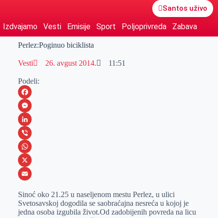
Santos uživo
Izdvajamo
Vesti
Emisije
Sport
Poljoprivreda
Zabava
Perlez:Poginuo biciklista
Vesti
26. avgust 2014.
11:51
Podeli:
F
a
M
c
e
L
e
s
i
V
b
s
n
i
W
o
e
k
b
h
X
o
n
e
e
a
E
Sinoć oko 21.25 u nаseljenom mestu Perlez, u ulici
k
g
d
r
t
m
Svetosаvskoj dogodilа se sаobrаćаjnа nesrećа u kojoj je
jednа osobа izgubilа život.Od zаdobijenih povredа nа licu
e
I
s
a