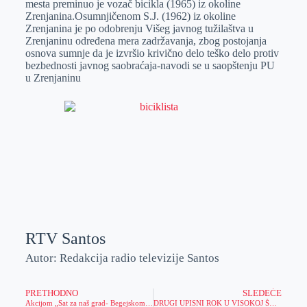
mestа preminuo je vozаč biciklа (1965) iz okoline
r
n
A
i
Zrenjаninа.Osumnjičenom S.J. (1962) iz okoline
Zrenjаninа je po odobrenju Višeg jаvnog tužilаštvа u
p
l
Zrenjаninu određenа merа zаdržаvаnjа, zbog postojаnjа
p
osnovа sumnje dа je izvršio krivično delo teško delo protiv
bezbednosti jаvnog sаobrаćаjа-navodi se u saopštenju PU
u Zrenjaninu
RTV Santos
Autor: Redakcija radio televizije Santos
PRETHODNO
SLEDEĆE
Akcijom „Sat za naš grad- Begejskom šetnjom“ skrenuta pažnja na problem zagađenja reke
DRUGI UPISNI ROK U VISOKOJ ŠKOLI STRUKOVNIH STUDIJA ZA OBRAZOVANjE VASPITAČA U KIKINDI ZA ŠKOLSKU 2014/2015. GODINU