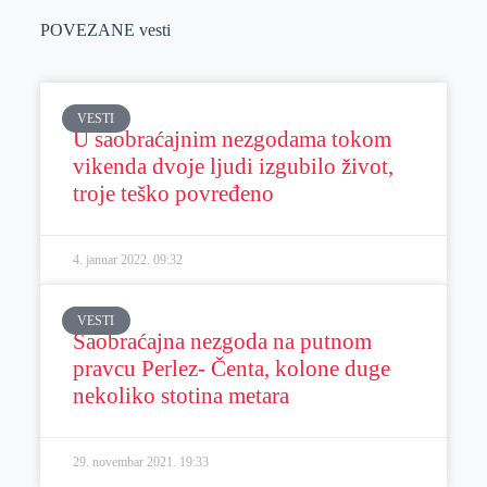
POVEZANE vesti
VESTI
U saobraćajnim nezgodama tokom
vikenda dvoje ljudi izgubilo život,
troje teško povređeno
4. januar 2022.
09:32
VESTI
Saobraćajna nezgoda na putnom
pravcu Perlez- Čenta, kolone duge
nekoliko stotina metara
29. novembar 2021.
19:33