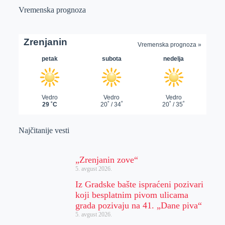
Vremenska prognoza
Najčitanije vesti
„Zrenjanin zove“
5. avgust 2026.
Iz Gradske bašte ispraćeni pozivari
koji besplatnim pivom ulicama
grada pozivaju na 41. „Dane piva“
5. avgust 2026.