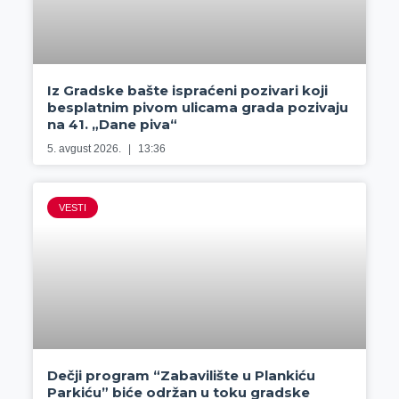
Iz Gradske bašte ispraćeni pozivari koji
besplatnim pivom ulicama grada pozivaju
na 41. „Dane piva“
5. avgust 2026.
13:36
VESTI
Dečji program “Zabavilište u Plankiću
Parkiću” biće održan u toku gradske