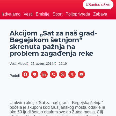
Santos uživo
Izdvajamo
Vesti
Emisije
Sport
Poljoprivreda
Zabava
Akcijom „Sat za naš grad-
Begejskom šetnjom“
skrenuta pažnja na
problem zagađenja reke
Vesti
,
Video
25. avgust 2014.
22:19
F
M
L
V
W
X
E
Podeli:
a
e
i
i
h
m
c
s
n
b
a
a
e
s
k
e
t
i
U okviru akcije ‘Sat za naš grad – Begejska šetnja“
b
e
e
r
s
l
počela je skupom kod Mužljanskog mosta, odakle je
o
n
d
A
oko 50 ljudi šetalo obalom sve do Žutog mosta. Cilj