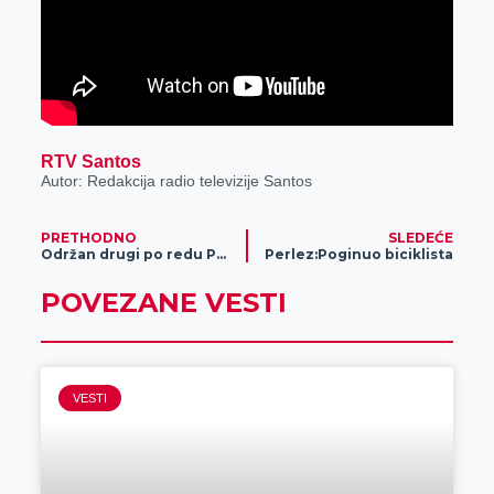
RTV Santos
Autor: Redakcija radio televizije Santos
PRETHODNO
SLEDEĆE
Održan drugi po redu Poljo Fest u Novom Bečeju
Perlez:Poginuo biciklista
POVEZANE VESTI
VESTI