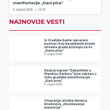
manifestacije „Dani piva“
5. avgust 2026.
10:44
NAJNOVIJE VESTI
Iz Gradske bašte ispraćeni
pozivari koji besplatnim pivom
ulicama grada pozivaju na 41.
„Dane piva“
5. avgust 2026.
Dečji program “Zabavilište u
Plankiću Parkiću” biće održan u
toku gradske manifestacije
„Dani piva“
5. avgust 2026.
Otvaranje izložbe Momira
Kneževića „Osvežavanje
memorije“