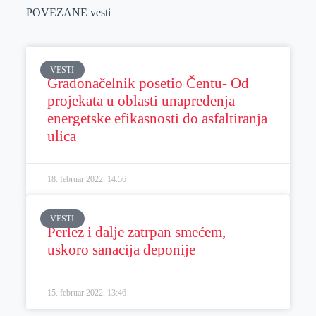
POVEZANE vesti
VESTI
Gradonačelnik posetio Čentu- Od
projekata u oblasti unapređenja
energetske efikasnosti do asfaltiranja
ulica
18. februar 2022.
14:56
VESTI
Perlez i dalje zatrpan smećem,
uskoro sanacija deponije
15. februar 2022.
13:46