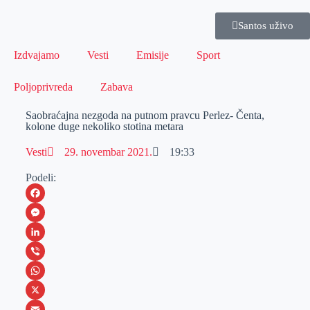
Santos uživo
Izdvajamo
Vesti
Emisije
Sport
Poljoprivreda
Zabava
Saobraćajna nezgoda na putnom pravcu Perlez- Čenta,
kolone duge nekoliko stotina metara
Vesti
29. novembar 2021.
19:33
Podeli:
F
a
M
c
e
L
e
s
i
V
b
s
n
i
W
o
e
k
b
h
X