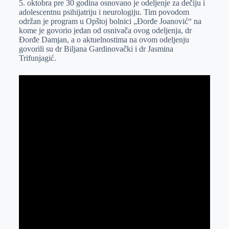
5. oktobra pre 30 godina osnovano je odeljenje za dečiju i
e
I
s
a
adolescentnu psihijatriju i neurologiju. Tim povodom
r
n
A
i
održan je program u Opštoj bolnici „Đorđe Joanović“ na
kome je govorio jedan od osnivača ovog odeljenja, dr
p
l
Đorđe Damjan, a o aktuelnostima na ovom odeljenju
p
govorili su dr Biljana Gardinovački i dr Jasmina
Trifunjagić.