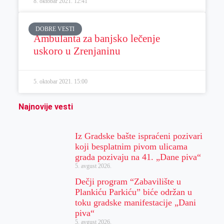
8. oktobar 2021.
12:41
DOBRE VESTI
Ambulanta za banjsko lečenje
uskoro u Zrenjaninu
5. oktobar 2021.
15:00
Najnovije vesti
Iz Gradske bašte ispraćeni pozivari
koji besplatnim pivom ulicama
grada pozivaju na 41. „Dane piva“
5. avgust 2026.
Dečji program “Zabavilište u
Plankiću Parkiću” biće održan u
toku gradske manifestacije „Dani
piva“
5. avgust 2026.