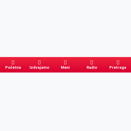
Početna
Izdvajamo
Meni
Radio
Pretraga
Pretraga
Kategorije