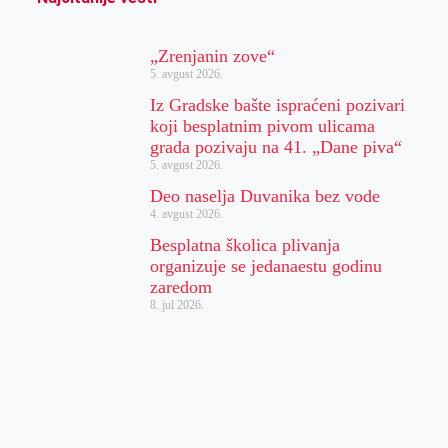
„Zrenjanin zove“
5. avgust 2026.
Iz Gradske bašte ispraćeni pozivari
koji besplatnim pivom ulicama
grada pozivaju na 41. „Dane piva“
5. avgust 2026.
Deo naselja Duvanika bez vode
4. avgust 2026.
Besplatna školica plivanja
organizuje se jedanaestu godinu
zaredom
8. jul 2026.