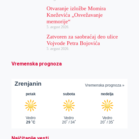
Otvaranje izložbe Momira
Kneževića „Osvežavanje
memorije“
5. avgust 2026.
Zatvoren za saobraćaj deo ulice
Vojvode Petra Bojovića
5. avgust 2026.
Vremenska prognoza
Najčitanije vesti