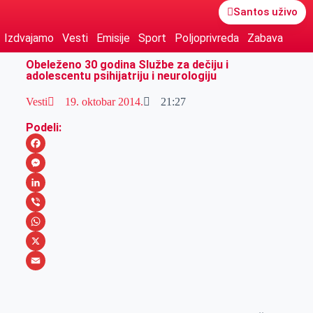
Santos uživo
Izdvajamo
Vesti
Emisije
Sport
Poljoprivreda
Zabava
Obeleženo 30 godina Službe za dečiju i
adolescentu psihijatriju i neurologiju
Vesti
19. oktobar 2014.
21:27
Podeli:
F
a
M
c
e
L
e
s
i
V
b
s
n
i
W
o
e
k
b
h
X
o
n
e
e
a
E
k
g
d
r
t
m