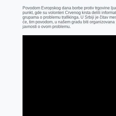
Povodom Evropskog dana borbe protiv trgovine ljudi
punkt, gde su volonteri Crvenog krsta delili informat
grupama o problemu trafikinga. U Srbiji je čitav m
će, tim povodom, u našem gradu biti organizovana pr
javnosti o ovom problemu.