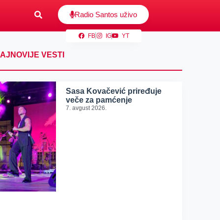
Radio Santos uživo
FB
IG
YT
AJNOVIJE VESTI
Sasa Kovačević priređuje
veče za pamćenje
7. avgust 2026.