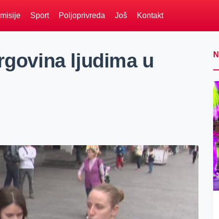
misije
Sport
Poljoprivreda
Još
Kontakt
ovina ljudima u
N