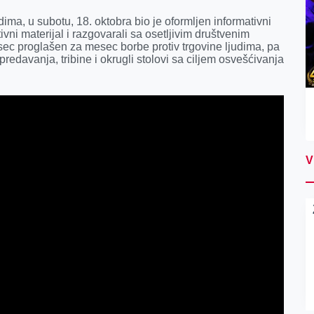
ma, u subotu, 18. oktobra bio je oformljen informativni
ivni materijal i razgovarali sa osetljivim društvenim
esec proglašen za mesec borbe protiv trgovine ljudima, pa
edavanja, tribine i okrugli stolovi sa ciljem osvešćivanja
V