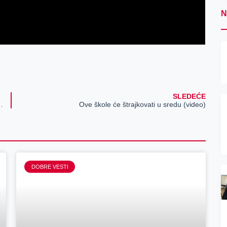
N
SLEDEĆE
lescentu psihijatriju i neurologiju
Ove škole će štrajkovati u sredu (video)
DOBRE VESTI