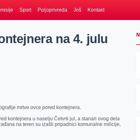
misije
Sport
Poljoprivreda
Još
Kontakt
ntejnera na 4. julu
N
grafije mrtve ovce pored kontejnera.
ed kontejnera u naselju Četvrti jul, a stanari ovog dela
rađana na teren su izašli pripadnici komunalne milicije,