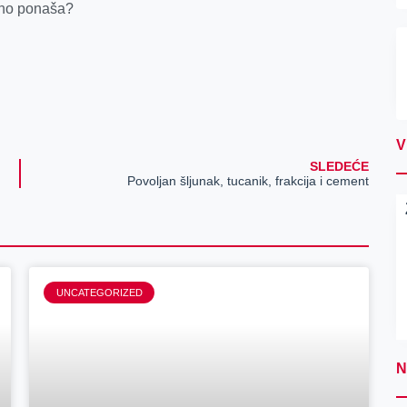
orno ponaša?
V
SLEDEĆE
Povoljan šljunak, tucanik, frakcija i cement
UNCATEGORIZED
N