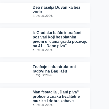
Deo naselja Duvanika bez
vode
4. avgust 2026.
Iz Gradske bašte ispraćeni
pozivari koji besplatnim
pivom ulicama grada pozivaju
na 41. „Dane piva“
5. avgust 2026.
Značajni infrastrukturni
radovi na Bagljašu
8. avgust 2026.
Manifestacija „Dani piva“
protiče u znaku kvalitetne
muzike i dobre zabave
6. avgust 2026.