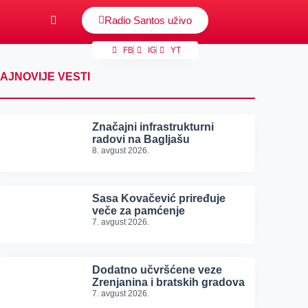
Radio Santos uživo
FB
IG
YT
AJNOVIJE VESTI
Značajni infrastrukturni
radovi na Bagljašu
8. avgust 2026.
Sasa Kovačević priređuje
veče za pamćenje
7. avgust 2026.
Dodatno učvršćene veze
Zrenjanina i bratskih gradova
7. avgust 2026.