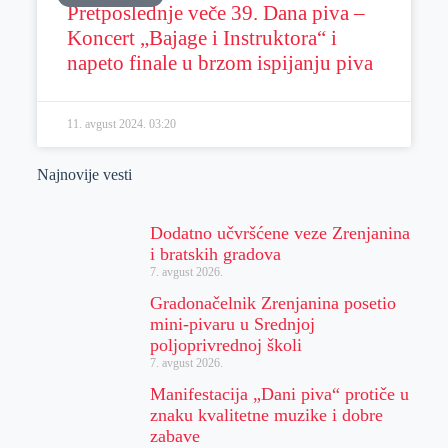
Pretposlednje veče 39. Dana piva –
Koncert „Bajage i Instruktora“ i
napeto finale u brzom ispijanju piva
11. avgust 2024.
03:20
Najnovije vesti
Dodatno učvršćene veze Zrenjanina
i bratskih gradova
7. avgust 2026.
Gradonačelnik Zrenjanina posetio
mini-pivaru u Srednjoj
poljoprivrednoj školi
7. avgust 2026.
Manifestacija „Dani piva“ protiče u
znaku kvalitetne muzike i dobre
zabave