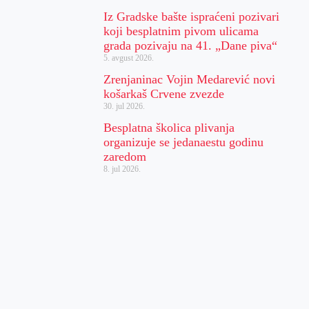
Iz Gradske bašte ispraćeni pozivari
koji besplatnim pivom ulicama
grada pozivaju na 41. „Dane piva“
5. avgust 2026.
Zrenjaninac Vojin Medarević novi
košarkaš Crvene zvezde
30. jul 2026.
Besplatna školica plivanja
organizuje se jedanaestu godinu
zaredom
8. jul 2026.