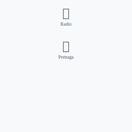
Radio
Pretraga
Pretraga
Kategorije
Ostalo
Naslovna