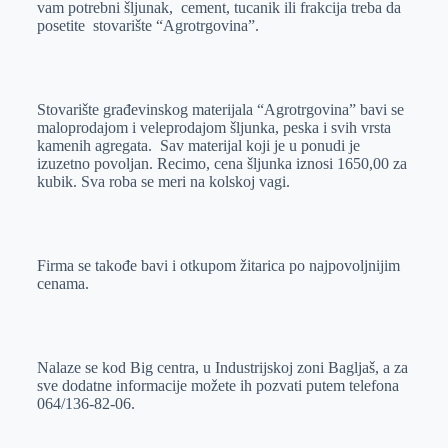
vam potrebni šljunak, cement, tucanik ili frakcija treba da
r
n
A
i
posetite stovarište “Agrotrgovina”.
p
l
p
Stovarište građevinskog materijala “Agrotrgovina” bavi se
maloprodajom i veleprodajom šljunka, peska i svih vrsta
kamenih agregata. Sav materijal koji je u ponudi je
izuzetno povoljan. Recimo, cena šljunka iznosi 1650,00 za
kubik. Sva roba se meri na kolskoj vagi.
Firma se takođe bavi i otkupom žitarica po najpovoljnijim
cenama.
Nalaze se kod Big centra, u Industrijskoj zoni Bagljaš, a za
sve dodatne informacije možete ih pozvati putem telefona
064/136-82-06.