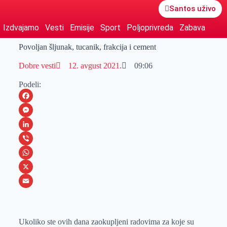
Santos uživo
Izdvajamo
Vesti
Emisije
Sport
Poljoprivreda
Zabava
Povoljan šljunak, tucanik, frakcija i cement
Dobre vesti
12. avgust 2021.
09:06
Podeli:
F
a
M
c
e
L
e
s
i
V
b
s
n
i
W
o
e
k
b
h
X
o
n
e
e
a
E
k
g
d
r
t
m
Ukoliko ste ovih dana zaokupljeni radovima za koje su
e
I
s
a