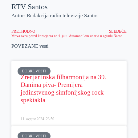
RTV Santos
Autor: Redakcija radio televizije Santos
PRETHODNO
SLEDEĆE
Mrtva ovca pored kontejnera na 4. julu
Automobilom udario u zgradu Narodnog muzeja
POVEZANE vesti
DOBRE VESTI
Zrenjaninska filharmonija na 39.
Danima piva- Premijera
jedinstvenog simfonijskog rock
spektakla
11. avgust 2024.
23:50
DOBRE VESTI