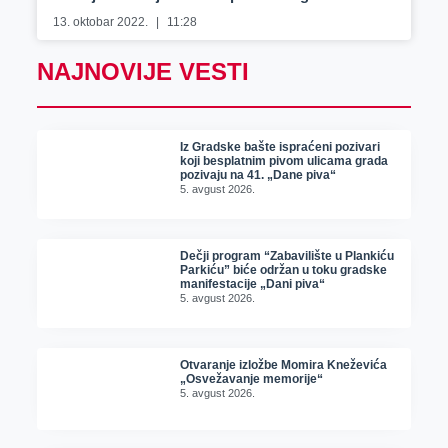
13. oktobar 2022.
11:28
NAJNOVIJE VESTI
Iz Gradske bašte ispraćeni pozivari
koji besplatnim pivom ulicama grada
pozivaju na 41. „Dane piva“
5. avgust 2026.
Dečji program “Zabavilište u Plankiću
Parkiću” biće održan u toku gradske
manifestacije „Dani piva“
5. avgust 2026.
Otvaranje izložbe Momira Kneževića
„Osvežavanje memorije“
5. avgust 2026.