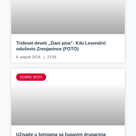
Trideset deveti „Dani piva“- Kiki Lesendrić
oduševio Zrenjanince (FOTO)
6. avgust 2024.
23:56
DOBRE VESTI
Uživajte u šetnjama sa čupavim drugarima