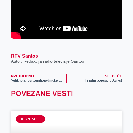
RTV Santos
Autor: Redakcija radio televizije Santos
PRETHODNO
SLEDEĆE
Veliki planovi zemljoradničke zadruge „Sloga“
Finalni popusti u Avivu!
POVEZANE VESTI
DOBRE VESTI