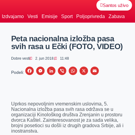
Santos uživo
Izdvajamo
Vesti
Emisije
Sport
Poljoprivreda
Zabava
Peta nacionalna izložba pasa
svih rasa u Ečki (FOTO, VIDEO)
Dobre vesti
2. jun 2018.
11:48
F
M
L
V
W
X
E
Podeli:
a
e
i
i
h
m
c
s
n
b
a
a
e
s
k
e
t
i
Uprkos nepovoljnim vremenskim uslovima, 5.
b
e
e
r
s
l
Nacionalna izložba pasa svih rasa održava se u
o
n
d
A
organizaciji Kinološkog društva Zrenjanin u prostoru
dvorca Kaštel. Zainteresovanost je za sada velika,
o
g
I
p
brojni posetioci su došli iz drugih gradova Srbije, ali i
k
e
n
p
inostranstva.