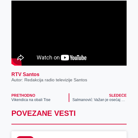
r
RTV Santos
Autor: Redakcija radio televizije Santos
PRETHODNO
SLEDEĆE
Vikendica na obali Tise
Salmanović: Važan je osećaj slobode
POVEZANE VESTI