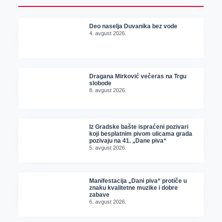
Deo naselja Duvanika bez vode
4. avgust 2026.
Dragana Mirković večeras na Trgu
slobode
8. avgust 2026.
Iz Gradske bašte ispraćeni pozivari
koji besplatnim pivom ulicama grada
pozivaju na 41. „Dane piva“
5. avgust 2026.
Manifestacija „Dani piva“ protiče u
znaku kvalitetne muzike i dobre
zabave
6. avgust 2026.