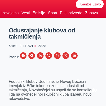
Santos uživo
Izdvajamo
Vesti
Emisije
Sport
Poljoprivreda
Zabava
Odustajanje klubova od
takmičienja
Sport
9. jul 2021.
20:20
F
M
L
V
W
X
E
Podeli:
a
e
i
i
h
m
c
s
n
b
a
a
e
s
k
e
t
i
Fudbalski klubovi Jedinstvo iz Novog Bečeja i
b
e
e
r
s
l
imenjak iz Ečke tokom sezone su odustali od
o
n
d
A
takmičenja, Novobečejci su uspeli da se konsoliduju
i da na ovonedeljnoj skupštini kluba izaberu novo
o
g
I
p
rukovodstvo.
k
e
n
p