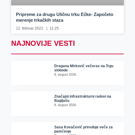
Pripreme za drugu Uličnu trku Ečke- Započeto
merenje trkačkih staza
12. februar 2022.
11:25
NAJNOVIJE VESTI
Dragana Mirković večeras na Trgu
slobode
8. avgust 2026.
Značajni infrastrukturni radovi na
Bagljašu
8. avgust 2026.
Sasa Kovačević priređuje veče za
pamćenje