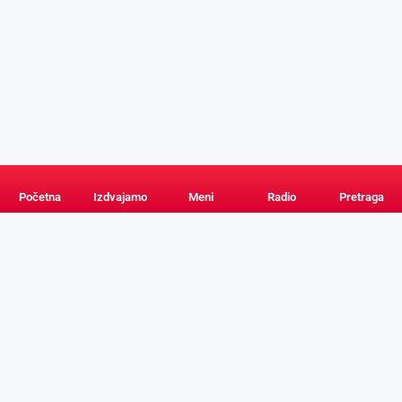
Početna
Izdvajamo
Meni
Radio
Pretraga
PRETRAGA
KATEGORIJE