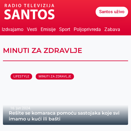
Santos uživo
Izdvajamo
Vesti
Emisije
Sport
Poljoprivreda
Zabava
MINUTI ZA ZDRAVLJE
LIFESTYLE
MINUTI ZA ZDRAVLJE
16. jun 2024.
Rešite se komaraca pomoću sastojaka koje svi
imamo u kući ili bašti