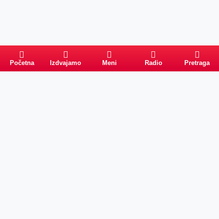
Početna
Izdvajamo
Meni
Radio
Pretraga
Pretraga
Kategorije
Ostalo
Naslovna
Izdvajamo
FB
IG
YT
O nama
Vesti