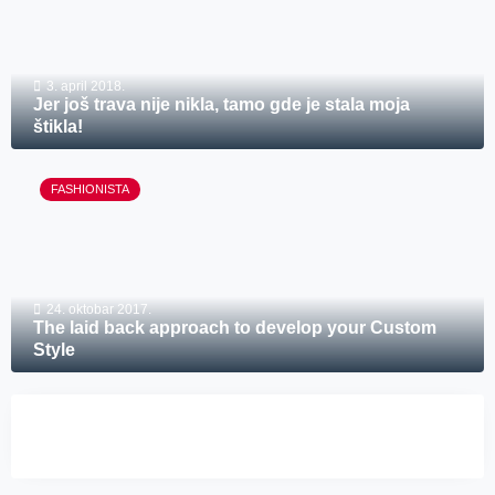
3. april 2018.
Jer još trava nije nikla, tamo gde je stala moja
štikla!
FASHIONISTA
24. oktobar 2017.
The laid back approach to develop your Custom
Style