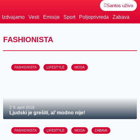
Santos uživo
Izdvajamo
Vesti
Emisije
Sport
Poljoprivreda
Zabava
FASHIONISTA
FASHIONISTA
LIFESTYLE
MODA
9. april 2018.
Ljudski je grešiti, al’ modno nije!
FASHIONISTA
LIFESTYLE
MODA
ZABAVA