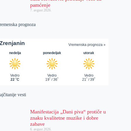
pamćenje
7. avgust 2026.
remenska prognoza
jčitanije vesti
Manifestacija „Dani piva“ protiče u
znaku kvalitetne muzike i dobre
zabave
6. avgust 2026.