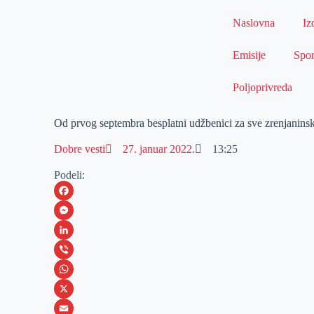
Naslovna
Iz
Emisije
Spor
Poljoprivreda
Od prvog septembra besplatni udžbenici za sve zrenjanins
Dobre vesti
27. januar 2022.
13:25
Podeli:
F
a
M
c
e
L
e
s
i
V
b
s
n
i
W
o
e
k
b
h
X