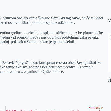
s, prilikom obeležavanja školske slave
Svetog Save
, da će svi đaci
V
 razred osnovne škole, dobiti besplatne udžbenike.
ptembra godine obezbediti besplatne udžbenike, uz besplatne đačke
 još jedan vid pomoći grada i naš doprinos roditeljima đaka prvaka
ogađaj, polazak u školu – rekao je gradonačelnik.
r Petrović Njegoš”, i kao kum prisustvovao obeležavanju školske
ke ranije školske godine i bez prisustva učenika, uz rezanje
kuu
, direktoru zrenjaninske Opšte bolnice.
Na
SLEDEĆE