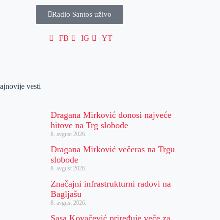
Radio Santos uživo
FB
IG
YT
ajnovije vesti
Dragana Mirković donosi najveće
hitove na Trg slobode
8. avgust 2026.
Dragana Mirković večeras na Trgu
slobode
8. avgust 2026.
Značajni infrastrukturni radovi na
Bagljašu
8. avgust 2026.
Sasa Kovačević priređuje veče za