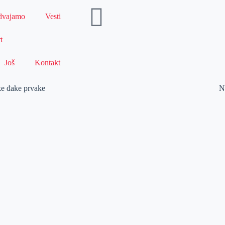
dvajamo
Vesti
t
Još
Kontakt
ke đake prvake
N