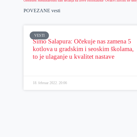
POVEZANE vesti
VESTI
Simo Salapura: Očekuje nas zamena 5
kotlova u gradskim i seoskim školama,
to je ulaganje u kvalitet nastave
18. februar 2022.
20:06