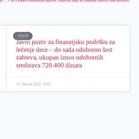
Obeležen Međunarodni dan sećanja na žrtve Holokausta- Ovakvi zločini ne smeju više nikada da se ponove
T & S Kapriš obezbeđuje sigurnu i najbolju negu za najmilije članove vaše porodice
VESTI
Javni poziv za finansijsku podršku za
lečenje dece – do sada odobreno šest
zahteva, ukupan iznos odobrenih
sredstava 720.400 dinara
13. februar 2022.
16:01