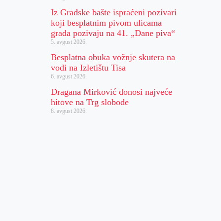
Iz Gradske bašte ispraćeni pozivari
koji besplatnim pivom ulicama
grada pozivaju na 41. „Dane piva“
5. avgust 2026.
Besplatna obuka vožnje skutera na
vodi na Izletištu Tisa
6. avgust 2026.
Dragana Mirković donosi najveće
hitove na Trg slobode
8. avgust 2026.