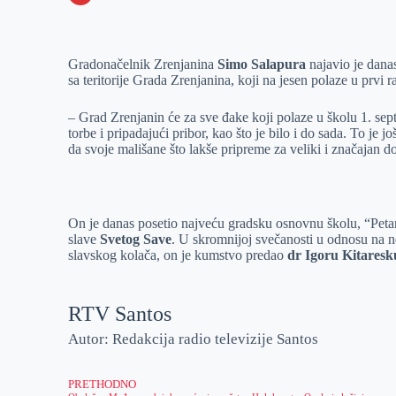
o
n
e
e
a
E
k
g
d
r
t
m
Gradonačelnik Zrenjanina
Simo Salapura
najavio je dana
e
I
s
a
sa teritorije Grada Zrenjanina, koji na jesen polaze u prvi
r
n
A
i
p
l
– Grad Zrenjanin će za sve đake koji polaze u školu 1. se
torbe i pripadajući pribor, kao što je bilo i do sada. To je
p
da svoje mališane što lakše pripreme za veliki i značajan d
On je danas posetio najveću gradsku osnovnu školu, “Peta
slave
Svetog Save
. U skromnijoj svečanosti u odnosu na ne
slavskog kolača, on je kumstvo predao
dr Igoru Kitares
RTV Santos
Autor: Redakcija radio televizije Santos
PRETHODNO