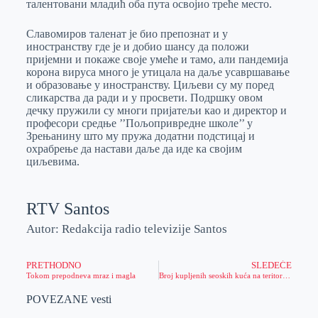
талентовани младић оба пута освојио треће место.
Славомиров таленат је био препознат и у
иностранству где је и добио шансу да положи
пријемни и покаже своје умеће и тамо, али пандемија
корона вируса много је утицала на даље усавршавање
и образовање у иностранству. Циљеви су му поред
сликарства да ради и у просвети. Подршку овом
дечку пружили су многи пријатељи као и директор и
професори средње ’’Пољопривредне школе’’ у
Зрењанину што му пружа додатни подстицај и
охрабрење да настави даље да иде ка својим
циљевима.
RTV Santos
Autor: Redakcija radio televizije Santos
PRETHODNO
SLEDEĆE
Tokom prepodneva mraz i magla
Broj kupljenih seoskih kuća na teritoriji Grada Zrenjanina, na konkursu Ministarstva za brigu o selu, zaokružen na dvadeset
POVEZANE vesti