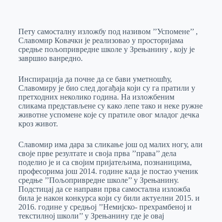
o
n
e
e
a
E
k
g
d
r
t
m
Пету самосталну изложбу под називом ’’Успомене’’ ,
e
I
s
a
Славомир Ковачки је реализовао у просторијама
r
n
A
i
средње пољопривредне школе у Зрењанину , коју је
завршио ванредно.
p
l
p
Инспирација да почне да се бави уметношћу,
Славомиру је био след догађаја који су га пратили у
претходних неколико година. На изложбеним
сликама представљене су како лепе тако и неке ружне
животне успомене које су пратиле овог младог дечка
кроз живот.
Славомир има дара за сликање још од малих ногу, али
своје прве резултате и своја прва ’’права’’ дела
поделио је и са својим пријатељима, познаницима,
професорима још 2014. године када је постао ученик
средње ’’Пољопривредне школе’’ у Зрењанину.
Подстицај да се направи прва самостална изложба
била је након конкурса који су били актуелни 2015. и
2016. године у средњој ’’Hемијско- прехрамбеној и
текстилној школи’’ у Зрењанину где је овај