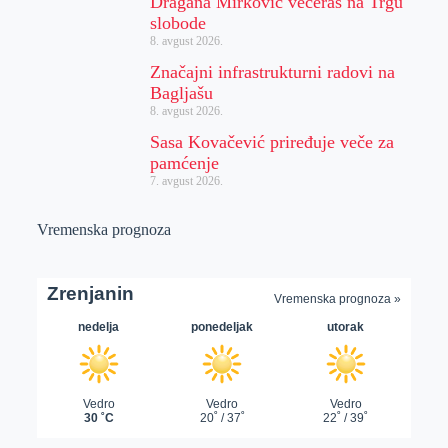
Dragana Mirković večeras na Trgu
slobode
8. avgust 2026.
Značajni infrastrukturni radovi na
Bagljašu
8. avgust 2026.
Sasa Kovačević priređuje veče za
pamćenje
7. avgust 2026.
Vremenska prognoza