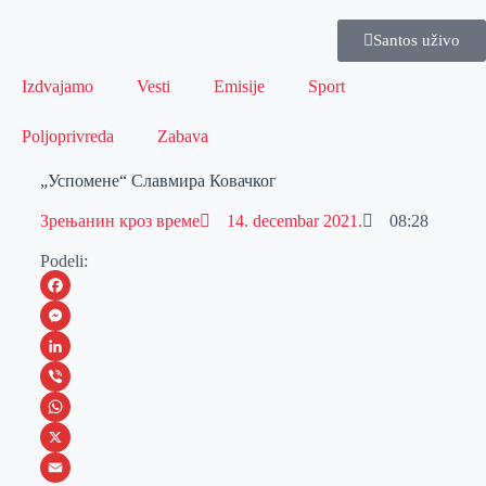
Santos uživo
Izdvajamo
Vesti
Emisije
Sport
Poljoprivreda
Zabava
„Успомене“ Славмира Ковачког
Зрењанин кроз време
14. decembar 2021.
08:28
Podeli:
F
a
M
c
e
L
e
s
i
V
b
s
n
i
W
o
e
k
b
h
X