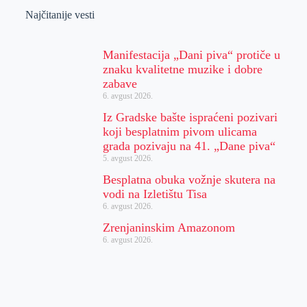
Najčitanije vesti
Manifestacija „Dani piva“ protiče u
znaku kvalitetne muzike i dobre
zabave
6. avgust 2026.
Iz Gradske bašte ispraćeni pozivari
koji besplatnim pivom ulicama
grada pozivaju na 41. „Dane piva“
5. avgust 2026.
Besplatna obuka vožnje skutera na
vodi na Izletištu Tisa
6. avgust 2026.
Zrenjaninskim Amazonom
6. avgust 2026.