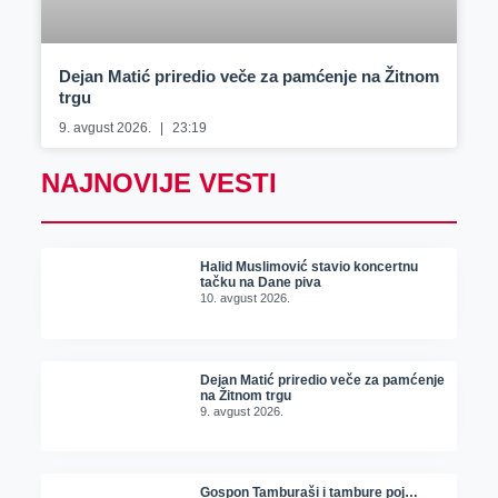
Dejan Matić priredio veče za pamćenje na Žitnom
trgu
9. avgust 2026.
23:19
NAJNOVIJE VESTI
Halid Muslimović stavio koncertnu
tačku na Dane piva
10. avgust 2026.
Dejan Matić priredio veče za pamćenje
na Žitnom trgu
9. avgust 2026.
Gospon Tamburaši i tambure poj…