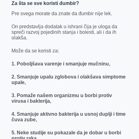
Za šta se sve koristi đumbir?
Pre svega morate da znate da đumbir nije lek.
On predstavlja dodatak u ishrani čija je uloga da
spreči razvoj pojedinih stanja i bolesti, ali i da ih
olakša.
Može da se koristi za:
1. Poboljšava varenje i smanjuje mučninu,
2. Smanjuje upalu zglobova i olakšava simptome
upale,
3. Pomaže našem organizmu u borbi protiv
virusa i bakterija,
4. Smanjuje aktivno bakterija u usnoj duplji i time
čuva zube,
5. Neke studije su pokazale da je dobar u borbi
protiv raka,