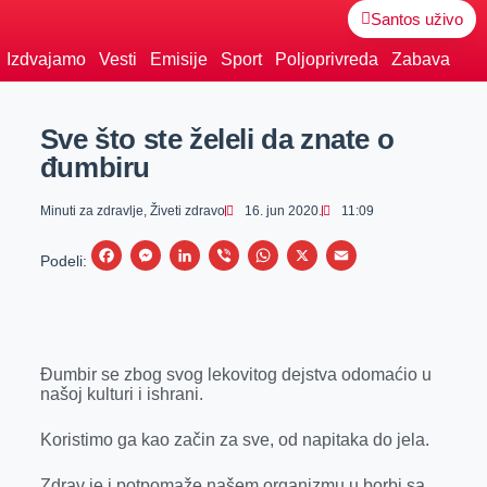
Santos uživo
Izdvajamo
Vesti
Emisije
Sport
Poljoprivreda
Zabava
Sve što ste želeli da znate o
đumbiru
Minuti za zdravlje
,
Živeti zdravo
16. jun 2020.
11:09
F
M
L
V
W
X
E
Podeli:
a
e
i
i
h
m
c
s
n
b
a
a
e
s
k
e
t
i
Đumbir se zbog svog lekovitog dejstva odomaćio u
b
e
e
r
s
l
našoj kulturi i ishrani.
o
n
d
A
o
g
I
p
Koristimo ga kao začin za sve, od napitaka do jela.
k
e
n
p
Zdrav je i potpomaže našem organizmu u borbi sa