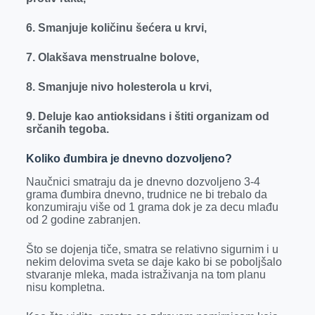
6. Smanjuje količinu šećera u krvi,
7. Olakšava menstrualne bolove,
8. Smanjuje nivo holesterola u krvi,
9. Deluje kao antioksidans i štiti organizam od
srčanih tegoba.
Koliko đumbira je dnevno dozvoljeno?
Naučnici smatraju da je dnevno dozvoljeno 3-4
grama đumbira dnevno, trudnice ne bi trebalo da
konzumiraju više od 1 grama dok je za decu mlađu
od 2 godine zabranjen.
Što se dojenja tiče, smatra se relativno sigurnim i u
nekim delovima sveta se daje kako bi se poboljšalo
stvaranje mleka, mada istraživanja na tom planu
nisu kompletna.