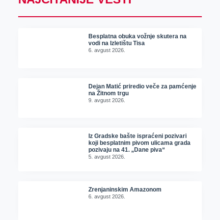
Besplatna obuka vožnje skutera na
vodi na Izletištu Tisa
6. avgust 2026.
Dejan Matić priredio veče za pamćenje
na Žitnom trgu
9. avgust 2026.
Iz Gradske bašte ispraćeni pozivari
koji besplatnim pivom ulicama grada
pozivaju na 41. „Dane piva“
5. avgust 2026.
Zrenjaninskim Amazonom
6. avgust 2026.