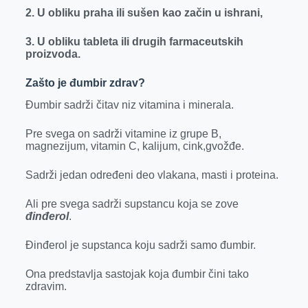
2. U obliku praha ili sušen kao začin u ishrani,
3. U obliku tableta ili drugih farmaceutskih
proizvoda.
Zašto je đumbir zdrav?
Đumbir sadrži čitav niz vitamina i minerala.
Pre svega on sadrži vitamine iz grupe B,
magnezijum, vitamin C, kalijum, cink,gvožđe.
Sadrži jedan određeni deo vlakana, masti i proteina.
Ali pre svega sadrži supstancu koja se zove
đinđerol
.
Đinđerol je supstanca koju sadrži samo đumbir.
Ona predstavlja sastojak koja đumbir čini tako
zdravim.