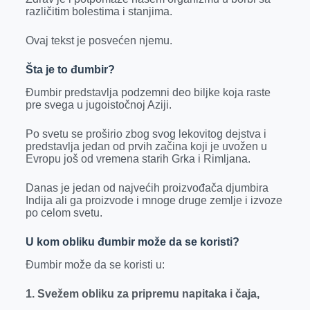
r
različitim bolestima i stanjima.
Ovaj tekst je posvećen njemu.
Šta je to đumbir?
Đumbir predstavlja podzemni deo biljke koja raste
pre svega u jugoistočnoj Aziji.
Po svetu se proširio zbog svog lekovitog dejstva i
predstavlja jedan od prvih začina koji je uvožen u
Evropu još od vremena starih Grka i Rimljana.
Danas je jedan od najvećih proizvođača djumbira
Indija ali ga proizvode i mnoge druge zemlje i izvoze
po celom svetu.
U kom obliku đumbir može da se koristi?
Đumbir može da se koristi u:
1. Svežem obliku za pripremu napitaka i čaja,