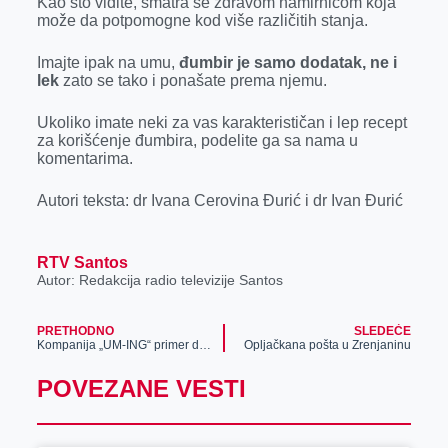
Kao što vidite, smatra se zdravom namirnicom koja
može da potpomogne kod više različitih stanja.
Imajte ipak na umu,
đumbir je samo dodatak, ne i
lek
zato se tako i ponašate prema njemu.
Ukoliko imate neki za vas karakterističan i lep recept
za korišćenje đumbira, podelite ga sa nama u
komentarima.
Autori teksta: dr Ivana Cerovina Đurić i dr Ivan Đurić
RTV Santos
Autor: Redakcija radio televizije Santos
PRETHODNO
SLEDEĆE
Kompanija „UM-ING“ primer dobrog poslovanja
Opljačkana pošta u Zrenjaninu
POVEZANE VESTI