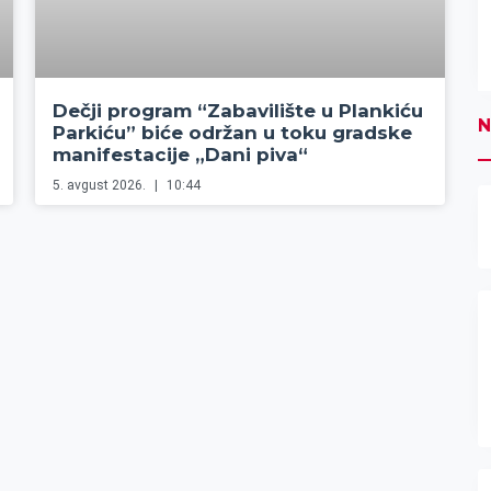
Dečji program “Zabavilište u Plankiću
N
Parkiću” biće održan u toku gradske
manifestacije „Dani piva“
5. avgust 2026.
10:44