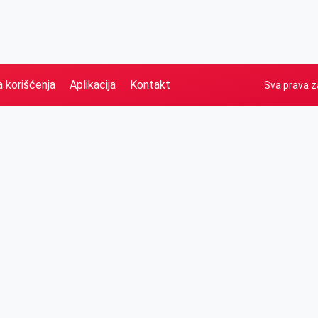
a korišćenja
Aplikacija
Kontakt
Sva prava z
Naslovna
Izdvajamo
FB
IG
YT
O nama
Vesti