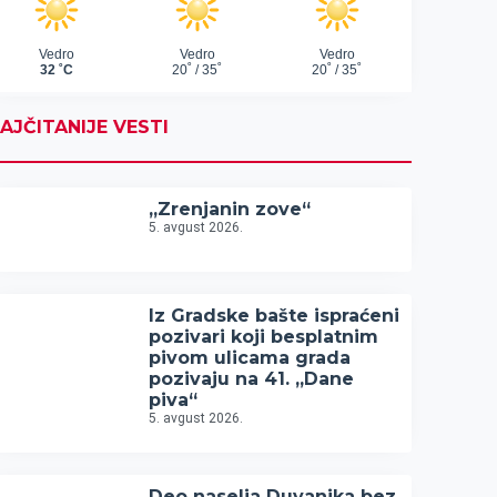
AJČITANIJE VESTI
„Zrenjanin zove“
5. avgust 2026.
Iz Gradske bašte ispraćeni
pozivari koji besplatnim
pivom ulicama grada
pozivaju na 41. „Dane
piva“
5. avgust 2026.
Deo naselja Duvanika bez