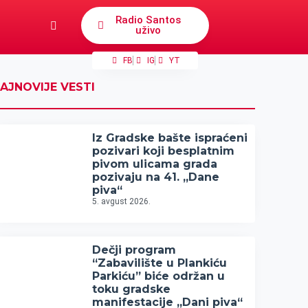
Radio Santos
uživo
FB
IG
YT
AJNOVIJE VESTI
Iz Gradske bašte ispraćeni
pozivari koji besplatnim
pivom ulicama grada
pozivaju na 41. „Dane
piva“
5. avgust 2026.
Dečji program
“Zabavilište u Plankiću
Parkiću” biće održan u
toku gradske
manifestacije „Dani piva“