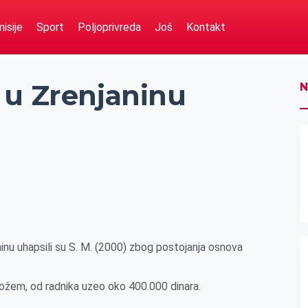
isije
Sport
Poljoprivreda
Još
Kontakt
 u Zrenjaninu
N
ninu uhapsili su S. M. (2000) zbog postojanja osnova
 nožem, od radnika uzeo oko 400.000 dinara.