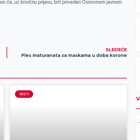
n će, uz krivičnu prijavu, biti priveden Osnovnom javnom
SLEDEĆE
Ples maturanata sa maskama u doba korone
VESTI
V