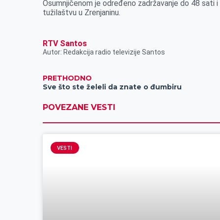
r
Osumnjičenom je određeno zadržavanje do 48 sati i o
tužilaštvu u Zrenjaninu.
RTV Santos
Autor: Redakcija radio televizije Santos
PRETHODNO
Sve što ste želeli da znate o đumbiru
POVEZANE VESTI
VESTI