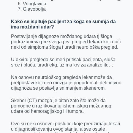
Vrtoglavica
Glavobolja
Kako se ispituje pacijent za koga se sumnja da
ima moždani udar?
Postavljanje dijagnoze moždanog udara tj.šloga
podrazumeva pre svega prvi pregled lekara koji uoči
neki od simptoma šloga i uradi neurološka pregled.
U okviru pregleda se meri pritisak pacijenta, sluša
srce i pluća, uradi ekg, uzima krv za analize itd…
Na osnovu neurološkog pregleda lekar može da
pretpostavi koji deo mozga je pogođen ali definitivno
dijagnoza se postavlja snimanjem skenerom.
Skener (CT) mozga je bitan zato što može da
pomogne u razlikovanju ishemijskog moždanog
udara od hemoragijskog ili tumora.
Ovo su neki osnovni postupci koje preuzimaju lekari
u dijagnostikovanju ovog stanja, a sve ostale