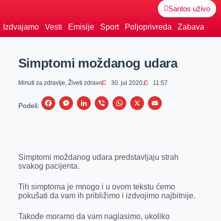
Santos uživo
Izdvajamo
Vesti
Emisije
Sport
Poljoprivreda
Zabava
Simptomi moždanog udara
Minuti za zdravlje
,
Živeti zdravo
30. jul 2020.
11:57
F
M
L
V
W
X
E
Podeli:
a
e
i
i
h
m
c
s
n
b
a
a
e
s
k
e
t
i
Simptomi moždanog udara predstavljaju strah
b
e
e
r
s
l
svakog pacijenta.
o
n
d
A
o
g
I
p
Tih simptoma je mnogo i u ovom tekstu ćemo
pokušati da vam ih približimo i izdvojimo najbitnije.
k
e
n
p
r
Takođe moramo da vam naglasimo, ukoliko