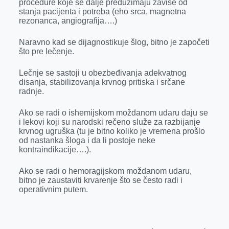
procedure koje se dalje preduzimaju zavise od
stanja pacijenta i potreba (eho srca, magnetna
rezonanca, angiografija….)
Naravno kad se dijagnostikuje šlog, bitno je započeti
što pre lečenje.
Lečnje se sastoji u obezbeđivanja adekvatnog
disanja, stabilizovanja krvnog pritiska i srčane
radnje.
Ako se radi o ishemijskom moždanom udaru daju se
i lekovi koji su narodski rečeno služe za razbijanje
krvnog ugruška (tu je bitno koliko je vremena prošlo
od nastanka šloga i da li postoje neke
kontraindikacije….).
Ako se radi o hemoragijskom moždanom udaru,
bitno je zaustaviti krvarenje što se često radi i
operativnim putem.