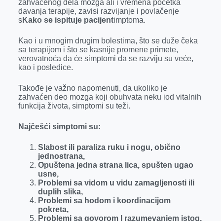
zahvaćenog dela mozga ali i vremena početka
davanja terapije, zavisi razvijanje i povlačenje
s
Kako se ispituje pacijent
imptoma.
Kao i u mnogim drugim bolestima, što se duže čeka
sa terapijom i što se kasnije promene primete,
verovatnoća da će simptomi da se razviju su veće,
kao i posledice.
Takođe je važno napomenuti, da ukoliko je
zahvaćen deo mozga koji obuhvata neku iod vitalnih
funkcija života, simptomi su teži.
Najčešći simptomi su:
Slabost ili paraliza ruku i nogu, obično
jednostrana,
Opuštena jedna strana lica, spušten ugao
usne,
Problemi sa vidom u vidu zamagljenosti ili
duplih slika,
Problemi sa hodom i koordinacijom
pokreta,
Problemi sa govorom I razumevanjem istog,