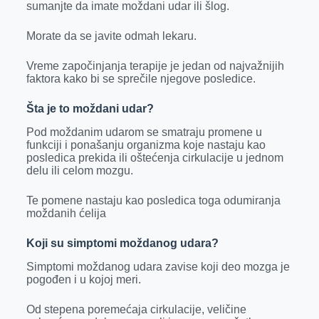
sumanjte da imate moždani udar ili šlog.
Morate da se javite odmah lekaru.
Vreme započinjanja terapije je jedan od najvažnijih
faktora kako bi se sprečile njegove posledice.
Šta je to moždani udar?
Pod moždanim udarom se smatraju promene u
funkciji i ponašanju organizma koje nastaju kao
posledica prekida ili oštećenja cirkulacije u jednom
delu ili celom mozgu.
Te pomene nastaju kao posledica toga odumiranja
moždanih ćelija
Koji su simptomi moždanog udara?
Simptomi moždanog udara zavise koji deo mozga je
pogođen i u kojoj meri.
Od stepena poremećaja cirkulacije, veličine