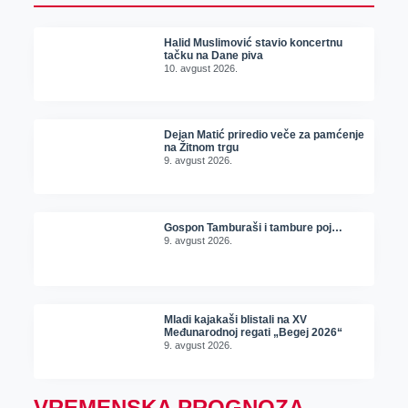
Halid Muslimović stavio koncertnu
tačku na Dane piva
10. avgust 2026.
Dejan Matić priredio veče za pamćenje
na Žitnom trgu
9. avgust 2026.
Gospon Tamburaši i tambure poj…
9. avgust 2026.
Mladi kajakaši blistali na XV
Međunarodnoj regati „Begej 2026“
9. avgust 2026.
VREMENSKA PROGNOZA