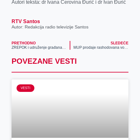
Autori teksta: dr Ivana Cerovina Đurić i dr Ivan Đurić
RTV Santos
Autor: Redakcija radio televizije Santos
PRETHODNO
SLEDEĆE
ZREPOK i udruženje građana „Stop kafileriji“ traže obustavljanje rada kafilerije
MUP prodaje rashodovana vozila – od „audija“ do „pincgauera“
POVEZANE VESTI
VESTI