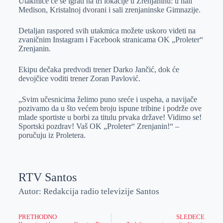
Utakmice će se igrati na tri lokacije u Zrenjaninu: u hali
Medison, Kristalnoj dvorani i sali zrenjaninske Gimnazije.
Detaljan raspored svih utakmica možete uskoro videti na
zvaničnim Instagram i Facebook stranicama OK „Proleter“
Zrenjanin.
Ekipu dečaka predvodi trener Darko Jančić, dok će
devojčice voditi trener Zoran Pavlović.
„Svim učesnicima želimo puno sreće i uspeha, a navijače
pozivamo da u što većem broju ispune tribine i podrže ove
mlade sportiste u borbi za titulu prvaka države! Vidimo se!
Sportski pozdrav! Vaš OK „Proleter“ Zrenjanin!“ –
poručuju iz Proletera.
RTV Santos
Autor: Redakcija radio televizije Santos
PRETHODNO
SLEDEĆE