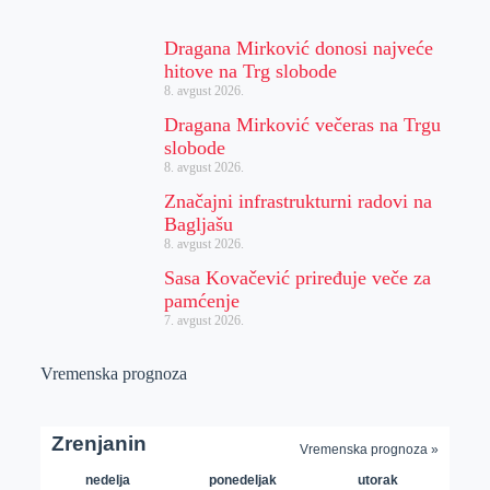
Dragana Mirković donosi najveće
hitove na Trg slobode
8. avgust 2026.
Dragana Mirković večeras na Trgu
slobode
8. avgust 2026.
Značajni infrastrukturni radovi na
Bagljašu
8. avgust 2026.
Sasa Kovačević priređuje veče za
pamćenje
7. avgust 2026.
Vremenska prognoza