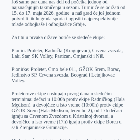
Još samo par dana nas deli od početka jednog od
e
I
s
a
najznačajnijih takmičenja u sezoni. Turnir će se održati od
r
n
A
i
15. do 17. maja 2026. godine, a naš grad će još jednom
potvrditi titulu grada sporta i ugostiti najperspektivnije
p
l
mlade odbojkaše i odbojkašice Srbije.
p
Za titulu prvaka države boriće se sledeće ekipe:
Pioniri: Proleter, Radnički (Kragujevac), Crvena zvezda,
Laki Star, SK Volley, Partizan, Crnjanski i Niš.
Pionirke: Proleter, Crno-bele 011, GŽOK Srem, Borac,
Jedinstvo SP, Crvena zvezda, Beograd i Letnjikovac
Volley.
Proleterove ekipe nastupaju prvog dana u sledećim
terminima: dečaci u 10:00h protiv ekipe Radničkog (Hala
Medison), a devojčice u isto vreme (10:00h) protiv ekipe
GŽOK Srem (Hala Medison, teren br. 2), od 17h dečaci
igraju sa Crvenom Zvezdom u Kristalnoj dvorani, a
devojčice u isto vreme (17h) igraju protiv ekipe Borca u
sali Zrenjaninske Gimnazije.