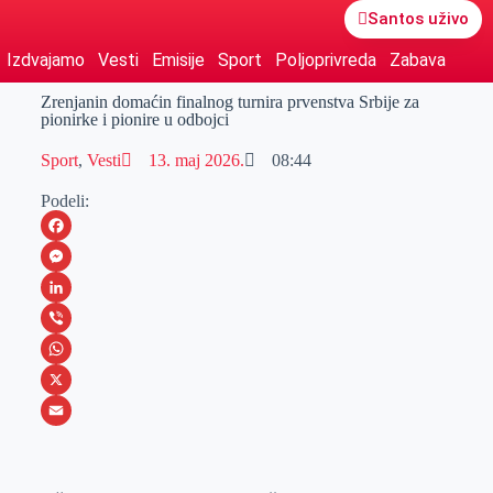
Santos uživo
Izdvajamo
Vesti
Emisije
Sport
Poljoprivreda
Zabava
Zrenjanin domaćin finalnog turnira prvenstva Srbije za
pionirke i pionire u odbojci
Sport
,
Vesti
13. maj 2026.
08:44
Podeli:
F
a
M
c
e
L
e
s
i
V
b
s
n
i
W
o
e
k
b
h
X
o
n
e
e
a
E
k
g
d
r
t
m