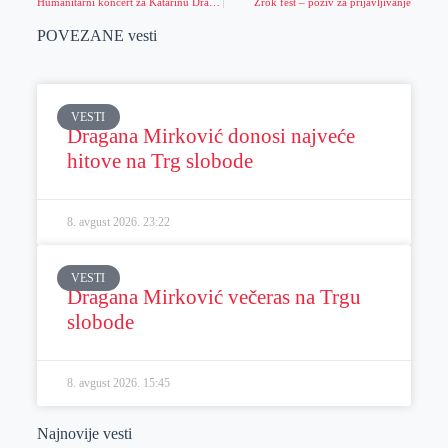
Humanitarni koncert za Katarinu Dragaš
Zrok fest – poziv za prijavljivanje
POVEZANE vesti
VESTI
Dragana Mirković donosi najveće
hitove na Trg slobode
8. avgust 2026.
23:22
VESTI
Dragana Mirković večeras na Trgu
slobode
8. avgust 2026.
15:45
Najnovije vesti