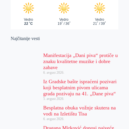
Najčitanije vesti
Manifestacija „Dani piva“ protiče u
znaku kvalitetne muzike i dobre
zabave
6. avgust 2026.
Iz Gradske bašte ispraćeni pozivari
koji besplatnim pivom ulicama
grada pozivaju na 41. „Dane piva“
5. avgust 2026.
Besplatna obuka vožnje skutera na
vodi na Izletištu Tisa
6. avgust 2026.
Dragana Mirković donosi najveće