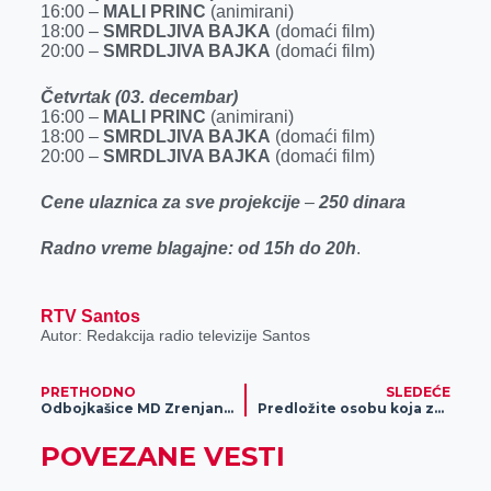
16:00 –
MALI PRINC
(animirani)
18:00 –
SMRDLJIVA BAJKA
(domaći film)
20:00 –
SMRDLJIVA BAJKA
(domaći film)
Četvrtak (03. decembar)
16:00 –
MALI PRINC
(animirani)
18:00 –
SMRDLJIVA BAJKA
(domaći film)
20:00 –
SMRDLJIVA BAJKA
(domaći film)
Cene ulaznica za sve projekcije
–
250 dinara
Radno vreme blagajne:
od 15h do 20h
.
RTV Santos
Autor: Redakcija radio televizije Santos
PRETHODNO
SLEDEĆE
Odbojkašice MD Zrenjanina pobedile ekipu Železničara iz Lajkovca
Predložite osobu koja zaslužuje „Nagradu grada Zrenjanina“
POVEZANE VESTI