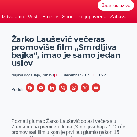
Santos uživo
Izdvajamo
Vesti
Emisije
Sport
Poljoprivreda
Zabava
Žarko Laušević večeras
promoviše film „Smrdljiva
bajka“, imao je samo jedan
uslov
Najava događaja
,
Zabava
1. decembar 2015.
11:22
F
M
L
V
W
X
E
Podeli:
a
e
i
i
h
m
c
s
n
b
a
a
e
s
k
e
t
i
Poznati glumac Žarko Laušević dolazi večeras u
b
e
e
r
s
l
Zrenjanin na premijeru filma „Smrdljiva bajka“. On će
o
n
d
A
promovisati film u kom je prvi put glumio nakon 15