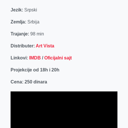
Jezik:
Srpski
Zemlja:
Srbija
Trajanje:
98 min
Distributer:
Art Vista
Linkovi:
IMDB
/
Oficijalni sajt
Projekcije od 18h i 20h
Cena: 250 dinara