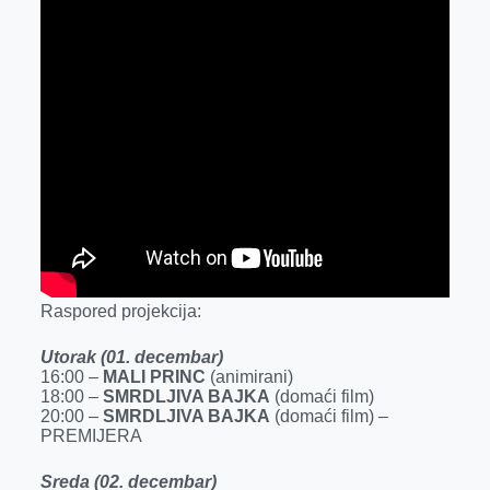
Raspored projekcija:
Utorak (01. decembar)
16:00 –
MALI PRINC
(animirani)
18:00 –
SMRDLJIVA BAJKA
(domaći film)
20:00 –
SMRDLJIVA BAJKA
(domaći film) –
PREMIJERA
Sreda (02. decembar)