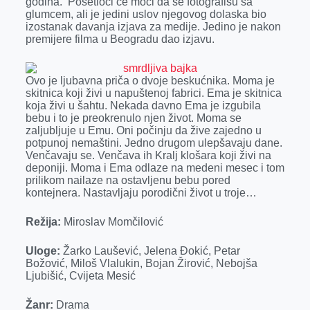
godina. Posetioci će moći da se fotografišu sa
o
g
I
p
glumcem, ali je jedini uslov njegovog dolaska bio
k
e
n
p
izostanak davanja izjava za medije. Jedino je nakon
premijere filma u Beogradu dao izjavu.
r
Ovo je ljubavna priča o dvoje beskućnika. Moma je
skitnica koji živi u napuštenoj fabrici. Ema je skitnica
koja živi u šahtu. Nekada davno Ema je izgubila
bebu i to je preokrenulo njen život. Moma se
zaljubljuje u Emu. Oni počinju da žive zajedno u
potpunoj nemaštini. Jedno drugom ulepšavaju dane.
Venčavaju se. Venčava ih Kralj klošara koji živi na
deponiji. Moma i Ema odlaze na medeni mesec i tom
prilikom nailaze na ostavljenu bebu pored
kontejnera. Nastavljaju porodični život u troje…
Režija:
Miroslav Momčilović
Uloge:
Žarko Laušević, Jelena Đokić, Petar
Božović, Miloš Vlalukin, Bojan Žirović, Nebojša
Ljubišić, Cvijeta Mesić
Žanr:
Drama