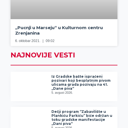
„Pucnji u Marseju“ u Kulturnom centru
Zrenjanina
6. oktobar 2021.
09:02
NAJNOVIJE VESTI
Iz Gradske bašte ispraćeni
pozivari koji besplatnim pivom
ulicama grada pozivaju na 41.
„Dane piva“
5. avgust 2026.
Dečji program “Zabavilište u
Plankiću Parkiću” biće održan u
toku gradske manifestacije
„Dani piva“
5. avgust 2026.