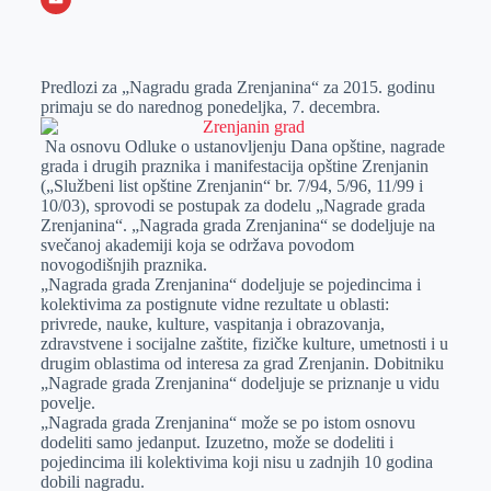
o
n
e
e
a
E
k
g
d
r
t
m
Predlozi za „Nagradu grada Zrenjanina“ za 2015. godinu
e
I
s
a
primaju se do narednog ponedeljka, 7. decembra.
r
n
A
i
Na osnovu Odluke o ustanovljenju Dana opštine, nagrade
p
l
grada i drugih praznika i manifestacija opštine Zrenjanin
p
(„Službeni list opštine Zrenjanin“ br. 7/94, 5/96, 11/99 i
10/03), sprovodi se postupak za dodelu „Nagrade grada
Zrenjanina“. „Nagrada grada Zrenjanina“ se dodeljuje na
svečanoj akademiji koja se održava povodom
novogodišnjih praznika.
„Nagrada grada Zrenjanina“ dodeljuje se pojedincima i
kolektivima za postignute vidne rezultate u oblasti:
privrede, nauke, kulture, vaspitanja i obrazovanja,
zdravstvene i socijalne zaštite, fizičke kulture, umetnosti i u
drugim oblastima od interesa za grad Zrenjanin. Dobitniku
„Nagrade grada Zrenjanina“ dodeljuje se priznanje u vidu
povelje.
„Nagrada grada Zrenjanina“ može se po istom osnovu
dodeliti samo jedanput. Izuzetno, može se dodeliti i
pojedincima ili kolektivima koji nisu u zadnjih 10 godina
dobili nagradu.