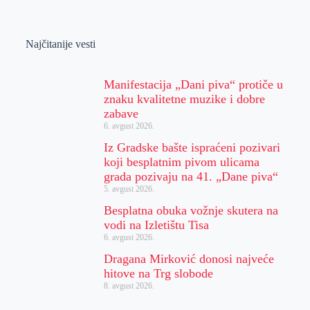
Najčitanije vesti
Manifestacija „Dani piva“ protiče u
znaku kvalitetne muzike i dobre
zabave
6. avgust 2026.
Iz Gradske bašte ispraćeni pozivari
koji besplatnim pivom ulicama
grada pozivaju na 41. „Dane piva“
5. avgust 2026.
Besplatna obuka vožnje skutera na
vodi na Izletištu Tisa
6. avgust 2026.
Dragana Mirković donosi najveće
hitove na Trg slobode
8. avgust 2026.