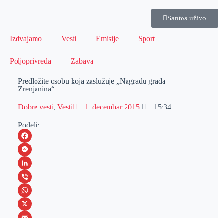
Santos uživo
Izdvajamo
Vesti
Emisije
Sport
Poljoprivreda
Zabava
Predložite osobu koja zaslužuje „Nagradu grada
Zrenjanina“
Dobre vesti
,
Vesti
1. decembar 2015.
15:34
Podeli:
F
a
M
c
e
L
e
s
i
V
b
s
n
i
W
o
e
k
b
h
X