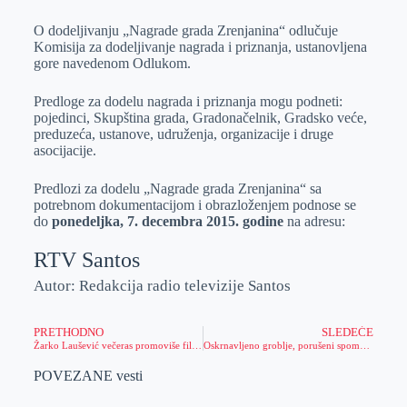
O dodeljivanju „Nagrade grada Zrenjanina“ odlučuje
Komisija za dodeljivanje nagrada i priznanja, ustanovljena
gore navedenom Odlukom.
Predloge za dodelu nagrada i priznanja mogu podneti:
pojedinci, Skupština grada, Gradonačelnik, Gradsko veće,
preduzeća, ustanove, udruženja, organizacije i druge
asocijacije.
Predlozi za dodelu „Nagrade grada Zrenjanina“ sa
potrebnom dokumentacijom i obrazloženjem podnose se
do
ponedeljka, 7. decembra 2015. godine
na adresu:
RTV Santos
Autor: Redakcija radio televizije Santos
PRETHODNO
SLEDEĆE
Žarko Laušević večeras promoviše film „Smrdljiva bajka“, imao je samo jedan uslov
Oskrnavljeno groblje, porušeni spomenici i izvađeni drveni krstovi
POVEZANE vesti