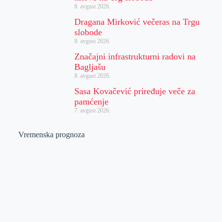
8. avgust 2026.
Dragana Mirković večeras na Trgu
slobode
8. avgust 2026.
Značajni infrastrukturni radovi na
Bagljašu
8. avgust 2026.
Sasa Kovačević priređuje veče za
pamćenje
7. avgust 2026.
Vremenska prognoza