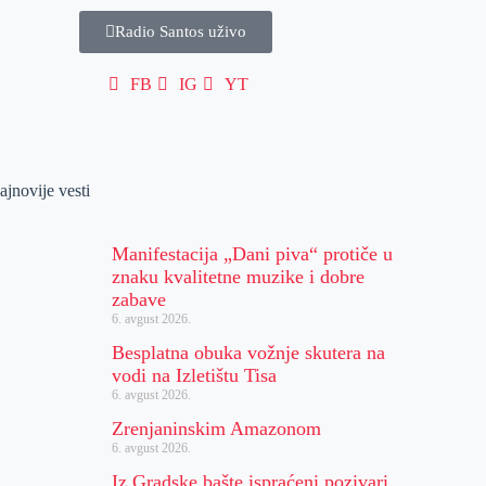
Radio Santos uživo
FB
IG
YT
ajnovije vesti
Manifestacija „Dani piva“ protiče u
znaku kvalitetne muzike i dobre
zabave
6. avgust 2026.
Besplatna obuka vožnje skutera na
vodi na Izletištu Tisa
6. avgust 2026.
Zrenjaninskim Amazonom
6. avgust 2026.
Iz Gradske bašte ispraćeni pozivari