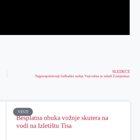
SLEDEĆE
Najperspektivniji fudbalski sudija Vojvodine je mladi Zrenjaninac
VESTI
Besplatna obuka vožnje skutera na
vodi na Izletištu Tisa