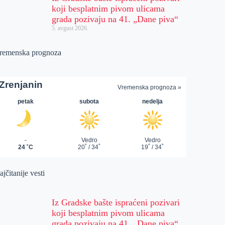
koji besplatnim pivom ulicama
grada pozivaju na 41. „Dane piva“
5. avgust 2026.
remenska prognoza
jčitanije vesti
Iz Gradske bašte ispraćeni pozivari
koji besplatnim pivom ulicama
grada pozivaju na 41. „Dane piva“