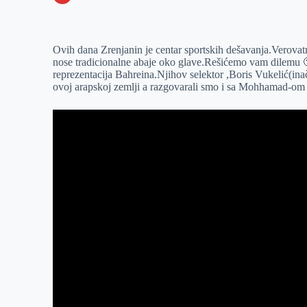
o
n
e
e
a
E
k
g
d
r
t
m
Ovih dana Zrenjanin je centar sportskih dešavanja.Verovatno
e
I
s
a
nose tradicionalne abaje oko glave.Rešićemo vam dilemu 
r
n
A
i
reprezentacija Bahreina.Njihov selektor ,Boris Vukelić(ina
ovoj arapskoj zemlji a razgovarali smo i sa Mohhamad-om
p
l
p