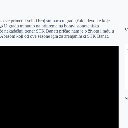
 ste primetili veliki broj stranaca u gradu,čak i devojke koje
🙂 U gradu trenutno na pripremama boravi stonoteniska
V
če nekadašnji trener STK Banat) pričao nam je o životu i radu u
 Abasom koji od ove sezone igra za zrenjaninski STK Banat.
Na