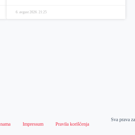
6. avgust 2026.
21:25
Sva prava z
 nama
Impressum
Pravila korišćenja