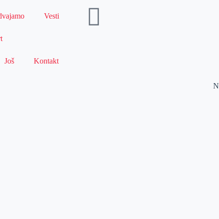
dvajamo
Vesti
t
Još
Kontakt
N