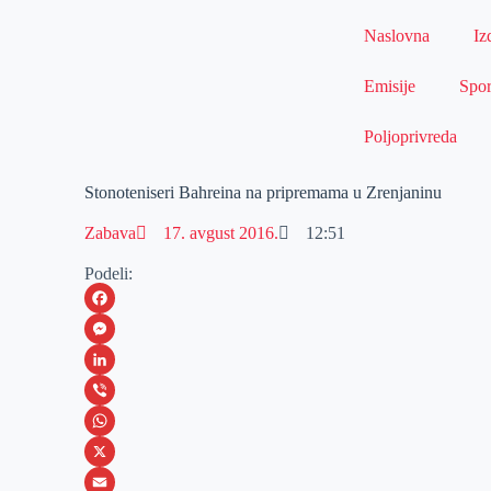
Naslovna
Iz
Emisije
Spor
Poljoprivreda
Stonoteniseri Bahreina na pripremama u Zrenjaninu
Zabava
17. avgust 2016.
12:51
Podeli:
F
a
M
c
e
L
e
s
i
V
b
s
n
i
W
o
e
k
b
h
X