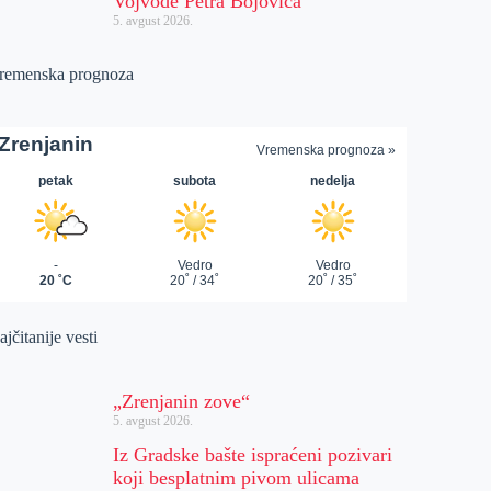
Vojvode Petra Bojovića
5. avgust 2026.
remenska prognoza
jčitanije vesti
„Zrenjanin zove“
5. avgust 2026.
Iz Gradske bašte ispraćeni pozivari
koji besplatnim pivom ulicama