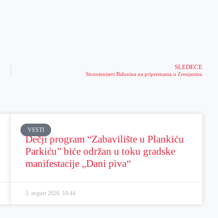
SLEDEĆE
Stonoteniseri Bahreina na pripremama u Zrenjaninu
VESTI
Dečji program “Zabavilište u Plankiću
Parkiću” biće održan u toku gradske
manifestacije „Dani piva“
5. avgust 2026.
10:44