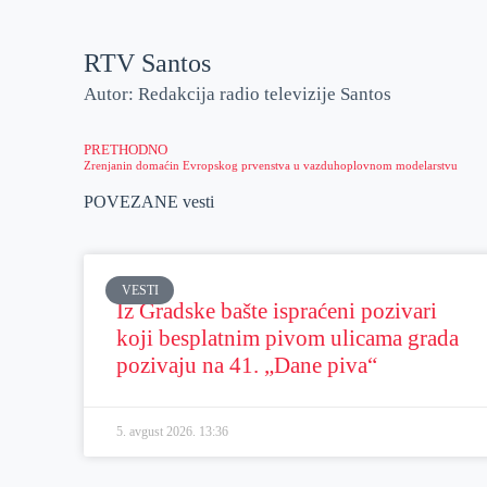
RTV Santos
Autor: Redakcija radio televizije Santos
PRETHODNO
Zrenjanin domaćin Evropskog prvenstva u vazduhoplovnom modelarstvu
POVEZANE vesti
VESTI
Iz Gradske bašte ispraćeni pozivari
koji besplatnim pivom ulicama grada
pozivaju na 41. „Dane piva“
5. avgust 2026.
13:36