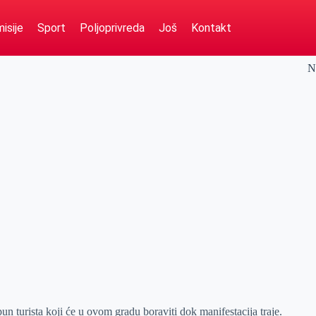
isije
Sport
Poljoprivreda
Još
Kontakt
N
pun turista koji će u ovom gradu boraviti dok manifestacija traje.