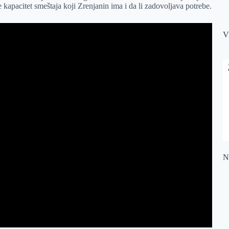
 kapacitet smeštaja koji Zrenjanin ima i da li zadovoljava potrebe.
V
Na