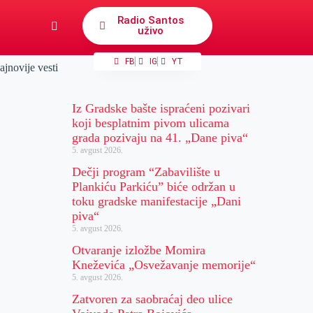
Radio Santos
uživo
FB
IG
YT
ajnovije vesti
Iz Gradske bašte ispraćeni pozivari
koji besplatnim pivom ulicama
grada pozivaju na 41. „Dane piva“
5. avgust 2026.
Dečji program “Zabavilište u
Plankiću Parkiću” biće održan u
toku gradske manifestacije „Dani
piva“
5. avgust 2026.
Otvaranje izložbe Momira
Kneževića „Osvežavanje memorije“
5. avgust 2026.
Zatvoren za saobraćaj deo ulice