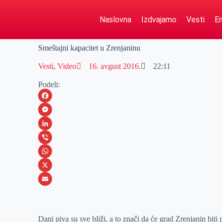
Naslovna
Izdvajamo
Vesti
Em
Smeštajni kapacitet u Zrenjaninu
Vesti
,
Video
16. avgust 2016.
22:11
Podeli:
F
a
M
c
e
L
e
s
i
V
b
s
n
i
W
o
e
k
b
h
X
o
n
e
e
a
E
k
g
d
r
t
m
Dani piva su sve bliži, a to znači da će grad Zrenjanin biti 
e
I
s
a