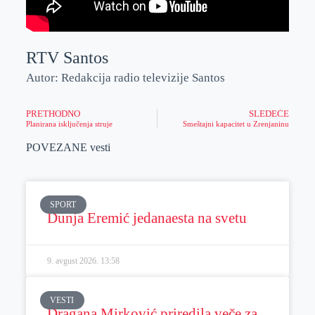
RTV Santos
Autor: Redakcija radio televizije Santos
PRETHODNO
SLEDEĆE
Planirana isključenja struje
Smeštajni kapacitet u Zrenjaninu
POVEZANE vesti
SPORT
Dunja Eremić jedanaesta na svetu
9. avgust 2026.
13:58
VESTI
Dragana Mirković priredila veče za