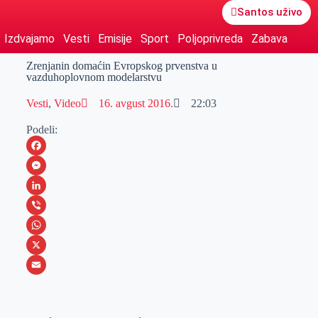
Santos uživo
Izdvajamo
Vesti
Emisije
Sport
Poljoprivreda
Zabava
Zrenjanin domaćin Evropskog prvenstva u
vazduhoplovnom modelarstvu
Vesti
,
Video
16. avgust 2016.
22:03
Podeli:
F
a
M
c
e
L
e
s
i
V
b
s
n
i
W
o
e
k
b
h
X
o
n
e
e
a
E
k
g
d
r
t
m