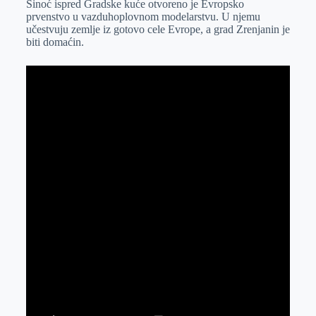
Sinoć ispred Gradske kuće otvoreno je Evropsko
e
I
s
a
prvenstvo u vazduhoplovnom modelarstvu. U njemu
r
n
A
i
učestvuju zemlje iz gotovo cele Evrope, a grad Zrenjanin je
biti domaćin.
p
l
p