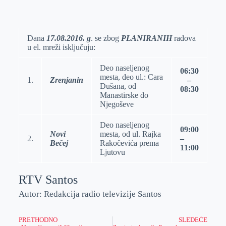
o
n
e
e
a
E
k
g
d
r
t
m
e
I
s
a
Dana
1
7
.08
.
201
6
.
g
. se zbog
PLANIRANIH
radova
u el. mreži isklјučuju:
r
n
A
i
p
l
Deo naselјenog
06:30
p
mesta, deo ul.: Cara
1.
Zrenjanin
–
Dušana, od
08:30
Manastirske do
Nјegoševe
Deo naselјenog
09:00
Novi
mesta, od ul. Rajka
2.
–
Bečej
Rakočevića prema
11:00
Ljutovu
RTV Santos
Autor: Redakcija radio televizije Santos
PRETHODNO
SLEDEĆE