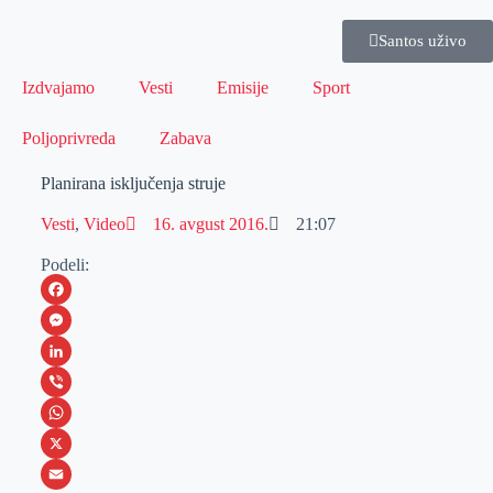
Santos uživo
Izdvajamo
Vesti
Emisije
Sport
Poljoprivreda
Zabava
Planirana isključenja struje
Vesti
,
Video
16. avgust 2016.
21:07
Podeli:
F
a
M
c
e
L
e
s
i
V
b
s
n
i
W
o
e
k
b
h
X