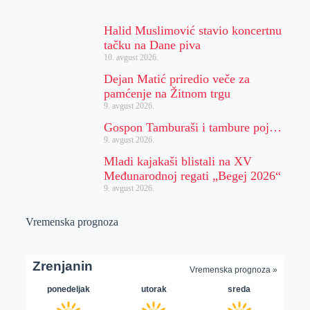
Halid Muslimović stavio koncertnu
tačku na Dane piva
10. avgust 2026.
Dejan Matić priredio veče za
pamćenje na Žitnom trgu
9. avgust 2026.
Gospon Tamburaši i tambure poj…
9. avgust 2026.
Mladi kajakaši blistali na XV
Međunarodnoj regati „Begej 2026“
9. avgust 2026.
Vremenska prognoza