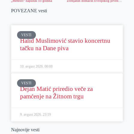
„Meteori“ napunili 55 godina
Zrenjanin domaćin Evropskog prvenstva u vazduhoplovnom modelarstvu
POVEZANE vesti
VESTI
Halid Muslimović stavio koncertnu
tačku na Dane piva
10. avgust 2026.
00:08
VESTI
Dejan Matić priredio veče za
pamćenje na Žitnom trgu
9. avgust 2026.
23:19
Najnovije vesti