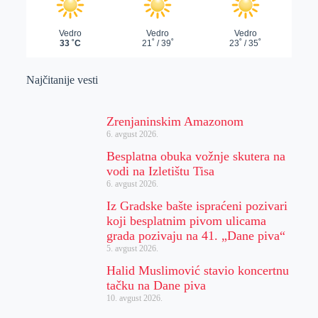
Najčitanije vesti
Zrenjaninskim Amazonom
6. avgust 2026.
Besplatna obuka vožnje skutera na
vodi na Izletištu Tisa
6. avgust 2026.
Iz Gradske bašte ispraćeni pozivari
koji besplatnim pivom ulicama
grada pozivaju na 41. „Dane piva“
5. avgust 2026.
Halid Muslimović stavio koncertnu
tačku na Dane piva
10. avgust 2026.