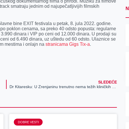
ancuskog dokumentarnog filma o prirodi. Muziku za filmove
rack smatraju jednim od najupečatljivijih filmskih
N
vne bine EXIT festivala u petak, 8. jula 2022. godine.
u po poklon cenama, sa preko 40 odsto popusta: regularne
d 3.990 dinara i VIP po ceni od 12.000 dinara. U prodaji su
 ceni od 6.490 dinara, uz uštedu od 60 odsto. Ulaznice se
nim mestima i onlajn na
stranicama Gigs Tix-a
.
SLEDEĆE
Dr Kitaresku: U Zrenjaninu trenutno nema težih kliničkih slika
DOBRE VESTI