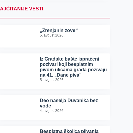
AJČITANIJE VESTI
„Zrenjanin zove“
5. avgust 2026.
Iz Gradske bašte ispraćeni
pozivari koji besplatnim
pivom ulicama grada pozivaju
na 41. „Dane piva“
5. avgust 2026.
Deo naselja Duvanika bez
vode
4. avgust 2026.
Besplatna školica plivanja