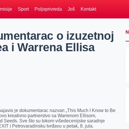
misije
Sport
Poljoprivreda
Još
Kontakt
umentarac o izuzetnoj
N
a i Warrena Ellisa
najavio je dokumentarac nazvan „This Much I Know to Be
egovo kreativno partnerstvo sa Warrenom Ellisom,
 Seeds. Sve što su tokom višedecenijske saradnje
IT i Petrovaradinsku tvrđavu u petak, 8. jula.