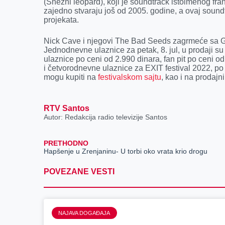
(Snežni leopard), koji je soundtrack istoimenog fr
zajedno stvaraju još od 2005. godine, a ovaj soundt
projekata.
Nick Cave i njegovi The Bad Seeds zagrmeće sa Gla
Jednodnevne ulaznice za petak, 8. jul, u prodaji s
ulaznice po ceni od 2.990 dinara, fan pit po ceni o
i četvorodnevne ulaznice za EXIT festival 2022, po
mogu kupiti na
festivalskom sajtu
, kao i na prodaj
RTV Santos
Autor: Redakcija radio televizije Santos
PRETHODNO
Hapšenje u Zrenjaninu- U torbi oko vrata krio drogu
POVEZANE VESTI
NAJAVA DOGAĐAJA