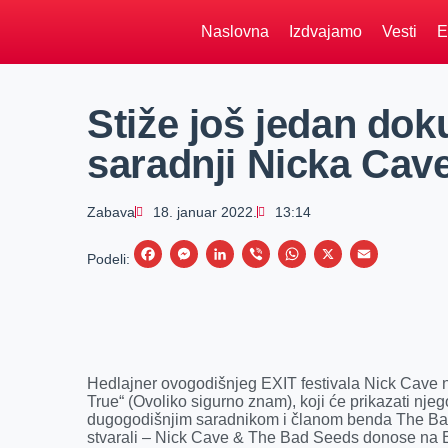
Naslovna
Izdvajamo
Vesti
E
Stiže još jedan dok
saradnji Nicka Cave
Zabava
18. januar 2022.
13:14
F
M
L
V
W
X
E
Podeli:
a
e
i
i
h
m
c
s
n
b
a
a
e
s
k
e
t
i
b
e
e
r
s
l
Hedlajner ovogodišnjeg EXIT festivala Nick Cave 
o
n
d
A
True“ (Ovoliko sigurno znam), koji će prikazati nj
dugogodišnjim saradnikom i članom benda The Bad
o
g
I
p
stvarali – Nick Cave & The Bad Seeds donose na EX