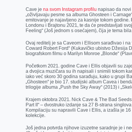
k
e
n
p
r
Cave je
na svom Instagram profilu
napisao da novi
„oživljavaju pesme sa albuma Ghosteen i Carnage“
emitovanje je najavljeno za kasnije tokom godine. 
Londonu i Brajtonu 2021, te da će predstavljati s
Feeling“ (Još jednom s osećajem), čija je tema bil
Ovaj reditelj je sa Caveom i Ellisom sarađivao i n
Coward Robert Ford“ (Kukavičko ubistvo Džesija D
biografskom filmu o Marilyn Monroe „Blonde“ (Plav
Početkom 2021. godine Cave i Ellis objavili su za
a dvojica muzičara su ih napisali i snimili tokom kar
iako već skoro 30 godina sarađuju, kako u grupi B
„Ghosteen“ je bio 17. studijski album Cavea i ben
trilogije albuma „Push the Sky Away“ (2013) i „Skel
Krajem oktobra 2021. Nick Cave & The Bad Seeds o
Part II“ – dvostruko izdanje sa 27 B-strana singlov
Kompilaciju su napravili Cave i Ellis, a izašla je 
kolekcije.
Još jedna potvrda njihove izuzetne saradnje je i n