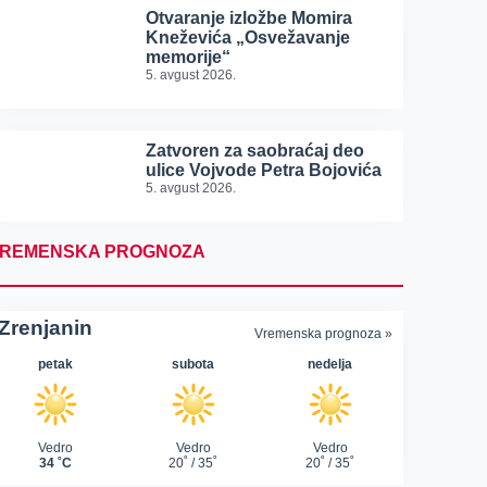
Otvaranje izložbe Momira
Kneževića „Osvežavanje
memorije“
5. avgust 2026.
Zatvoren za saobraćaj deo
ulice Vojvode Petra Bojovića
5. avgust 2026.
REMENSKA PROGNOZA