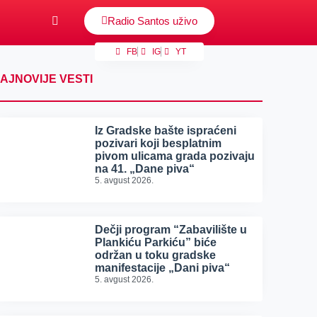
Radio Santos uživo
FB
IG
YT
AJNOVIJE VESTI
Iz Gradske bašte ispraćeni
pozivari koji besplatnim
pivom ulicama grada pozivaju
na 41. „Dane piva“
5. avgust 2026.
Dečji program “Zabavilište u
Plankiću Parkiću” biće
održan u toku gradske
manifestacije „Dani piva“
5. avgust 2026.