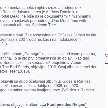
 dokumentarac beleži njihov izuzetan odnos dok
. Reditelj dokumentarca je Andrew Dominik, a
Portal Deadline piše da je dokumentarni film sniman u
vojevrstan nastavak prethodnog „One More Time with
a nastanak albuma „Skeleton Tree“.
a vestern drami „The Assassination Of Jesse James by the
žejmsa) iz 2007. godine, kao i na nadolazećem
uša).
jednički album „Carnage“,koji se sastoji od osam pesama,
V
antina. To je bio prvi projekat koji su objavili kao duo,
ad Seeds, tako i na
soundtrack
projektima. Album
da The Bad Seeds, objavljen 2019. Ovaj album je treći deo
eton Tree“ (2016).
bjavili su dugo očekivani album „B-Sides & Rarities
a i retkih pesama iz razdoblja od 2006. do 2020.
16 godina nakon veoma hvaljene prve „B-Sides & Rarities“
edavno objavljeni album „
La Panthere des Neiges
“