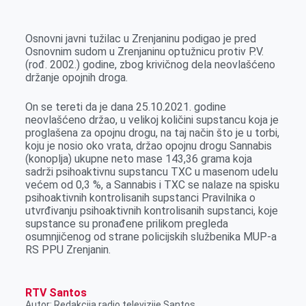
k
g
d
r
t
m
e
I
s
a
Osnovni javni tužilac u Zrenjaninu podigao je pred
r
n
A
i
Osnovnim sudom u Zrenjaninu optužnicu protiv P.V.
(rođ. 2002.) godine, zbog krivičnog dela neovlašćeno
p
l
držanje opojnih droga.
p
On se tereti da je dana 25.10.2021. godine
neovlašćeno držao, u velikoj količini supstancu koja je
proglašena za opojnu drogu, na taj način što je u torbi,
koju je nosio oko vrata, držao opojnu drogu Sannabis
(konoplja) ukupne neto mase 143,36 grama koja
sadrži psihoaktivnu supstancu TXC u masenom udelu
većem od 0,3 %, a Sannabis i TXC se nalaze na spisku
psihoaktivnih kontrolisanih supstanci Pravilnika o
utvrđivanju psihoaktivnih kontrolisanih supstanci, koje
supstance su pronađene prilikom pregleda
osumnjičenog od strane policijskih službenika MUP-a
RS PPU Zrenjanin.
RTV Santos
Autor: Redakcija radio televizije Santos