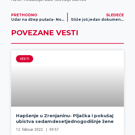
PRETHODNO
SLEDEĆE
Udar na džep pušača- Novo poskupljenje cigareta
Stiže još jedan dokumentarac o izuzetnoj saradnji Nicka Cavea i Warrena Ellisa
POVEZANE VESTI
VESTI
Hapšenje u Zrenjaninu- Pljačka i pokušaj
ubistva sedamdesetjednogodišnje žene
12. februar 2022.
09:57