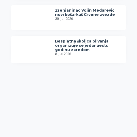
Zrenjaninac Vojin Medarević
novi košarkaš Crvene zvezde
30. jul 2026.
Besplatna školica plivanja
organizuje se jedanaestu
godinu zaredom
8. jul 2026.