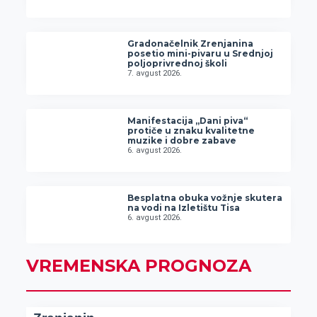
Gradonačelnik Zrenjanina
posetio mini-pivaru u Srednjoj
poljoprivrednoj školi
7. avgust 2026.
Manifestacija „Dani piva“
protiče u znaku kvalitetne
muzike i dobre zabave
6. avgust 2026.
Besplatna obuka vožnje skutera
na vodi na Izletištu Tisa
6. avgust 2026.
VREMENSKA PROGNOZA