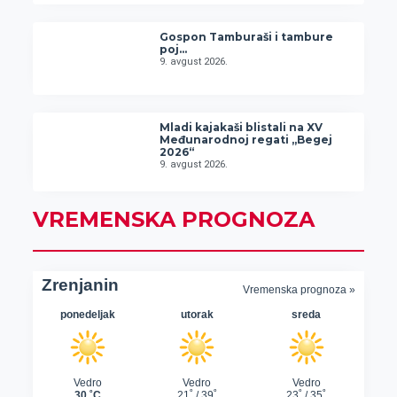
Gospon Tamburaši i tambure
poj…
9. avgust 2026.
Mladi kajakaši blistali na XV
Međunarodnoj regati „Begej
2026“
9. avgust 2026.
VREMENSKA PROGNOZA