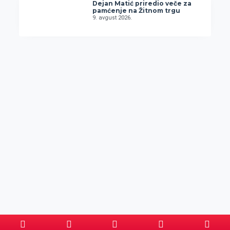
Dejan Matić priredio veče za
pamćenje na Žitnom trgu
9. avgust 2026.