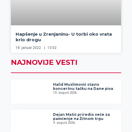
Hapšenje u Zrenjaninu- U torbi oko vrata
krio drogu
18. januar 2022.
13:02
NAJNOVIJE VESTI
Halid Muslimović stavio
koncertnu tačku na Dane piva
10. avgust 2026.
Dejan Matić priredio veče za
pamćenje na Žitnom trgu
9. avgust 2026.