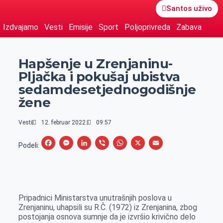
Santos uživo
Izdvajamo
Vesti
Emisije
Sport
Poljoprivreda
Zabava
Hapšenje u Zrenjaninu-
Pljačka i pokušaj ubistva
sedamdesetjednogodišnje
žene
Vesti
12. februar 2022.
09:57
F
M
L
V
W
X
E
Podeli:
a
e
i
i
h
m
c
s
n
b
a
a
e
s
k
e
t
i
Pripadnici Ministarstva unutrašnjih poslova u
b
e
e
r
s
l
Zrenjaninu, uhapsili su R.Č. (1972) iz Zrenjanina, zbog
o
n
d
A
postojanja osnova sumnje da je izvršio krivično delo