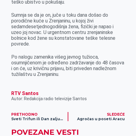
teško ubistvo u pokušaju.
o
g
I
p
k
e
n
p
Sumnja se da je on, juče u toku dana došao do
r
porodične kuće u Zrenjaninu, u kojoj živi
sedamdesetjednogodišnja žena, fizički je napao i
uzeo joj novac. U urgentnom centru zrenjaninske
bolnice kod žene su konstatovane teške telesne
povrede.
Po nalogu zamenika višeg javnog tužioca,
osumnjičenom je određeno zadržavanje do 48 časova
i on će, uz krivičnu prijavu, biti priveden nadležnom
tužilaštvu u Zrenjaninu.
RTV Santos
Autor: Redakcija radio televizije Santos
PRETHODNO
SLEDEĆE
Sveti Trifun ili Dan zaljubljenih- Kako Zrenjaninci provode 14. februar?
Agročas u poseti Aracu
POVEZANE VESTI